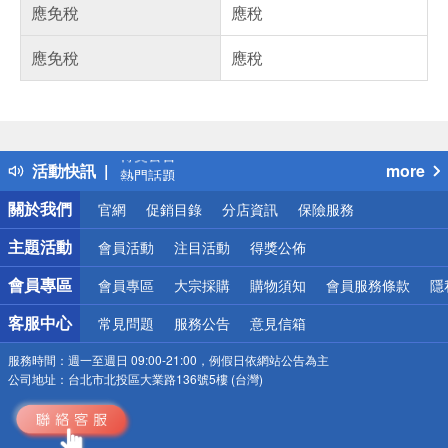
應免稅
應稅
應免稅
應稅
偏遠地區配送
詐騙網頁！請小心！
得獎公告
活動快訊
more
熱門話題
銀行優惠
關於我們
官網
促銷目錄
分店資訊
保險服務
偏遠地區配送
詐騙網頁！請小心！
主題活動
會員活動
注目活動
得獎公佈
會員專區
會員專區
大宗採購
購物須知
會員服務條款
隱
客服中心
常見問題
服務公告
意見信箱
服務時間：
週一至週日 09:00-21:00，例假日依網站公告為主
公司地址：
台北市北投區大業路136號5樓 (台灣)