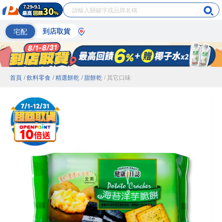
宅配
到店取貨
首頁
/ 飲料零食
/ 精選餅乾
/ 甜餅乾
/ 其它口味