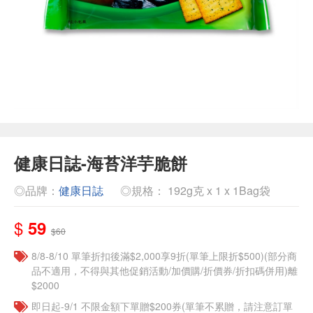
健康日誌-海苔洋芋脆餅
◎品牌：
健康日誌
◎規格： 192g克 x 1 x 1Bag袋
$
59
$60
8/8-8/10 單筆折扣後滿$2,000享9折(單筆上限折$500)(部分商
品不適用，不得與其他促銷活動/加價購/折價券/折扣碼併用)離
$2000
即日起-9/1 不限金額下單贈$200券(單筆不累贈，請注意訂單