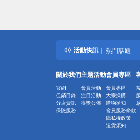
偏遠地區配
詐騙網頁！
得獎公告
活動快訊
熱門話題
銀行優惠
偏遠地區配
關於我們
主題活動
會員專區
詐騙網頁！
官網
會員活動
會員專區
促銷目錄
注目活動
大宗採購
分店資訊
得獎公佈
購物須知
保險服務
會員服務條款
隱私權政策
退貨須知