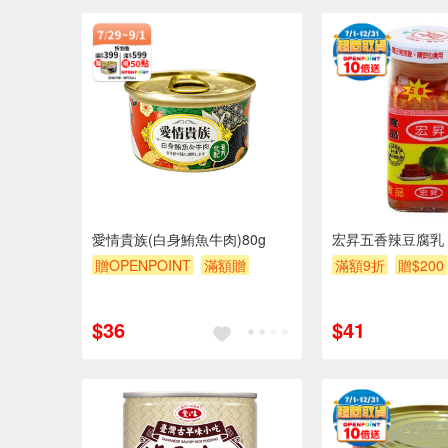
愛情貴族(白身鮪魚牛肉)80g
宏昇五香辣豆腐乳
贈OPENPOINT
滿額贈
滿額9折
贈$200
滿額9折
贈$200
$36
$41