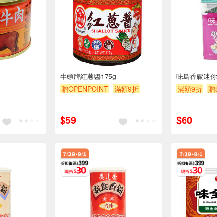
牛頭牌紅蔥醬175g
味島香鬆迷你
贈OPENPOINT
滿額9折
滿額9折
贈
贈$200
$59
$60