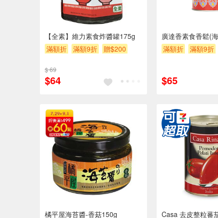
【全素】維力素食炸醬罐175g
廣達香素食香鬆(海苔
滿額折
滿額9折
贈$200
滿額折
滿額9折
$ 69
$64
$65
橘平屋海苔醬-香菇150g
Casa 去皮整粒蕃茄