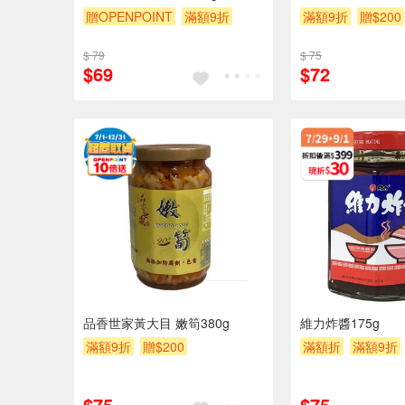
贈OPENPOINT
滿額9折
滿額9折
贈$200
贈$200
$ 79
$ 75
$69
$72
品香世家黃大目 嫩筍380g
維力炸醬175g
滿額9折
贈$200
滿額折
滿額9折
$75
$75