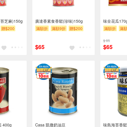
芝麻)150g
廣達香素食香鬆(珍味)150g
味全花瓜170
贈$200
滿額折
滿額9折
贈$200
滿額折
滿額
$ 85
$65
$65
 400g
Casa 凱撒奶油豆
味島海苔香鬆-