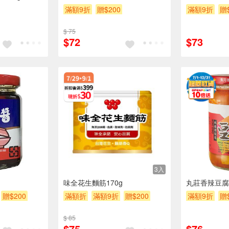
滿額9折
贈$200
滿額9折
贈
$ 75
$72
$73
3入
味全花生麵筋170g
丸莊香辣豆腐乳
贈$200
滿額折
滿額9折
贈$200
滿額9折
贈
$ 85
$75
$76