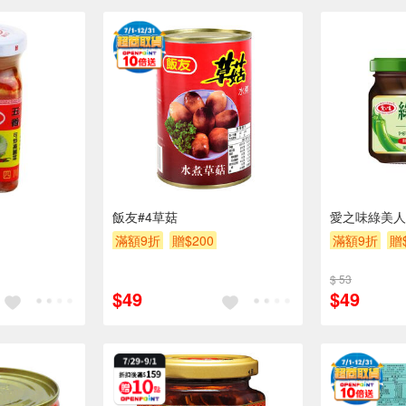
飯友#4草菇
愛之味綠美人
滿額9折
贈$200
滿額9折
贈
$ 53
$49
$49