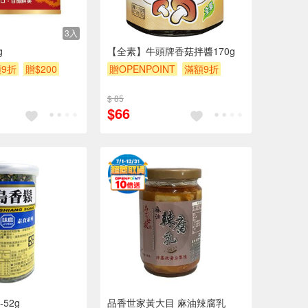
3入
g
【全素】牛頭牌香菇拌醬170g
9折
贈$200
贈OPENPOINT
滿額9折
贈$200
$ 85
$66
52g
品香世家黃大目 麻油辣腐乳