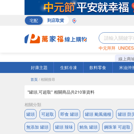
宅配
到店取貨
中元拜拜
UNIDES
巧克力
罐頭
咖啡
線上商
好康主題
生鮮冷凍
飲料零食
米油沖
首頁
/ 相關搜尋
"罐頭,可超取" 相關商品共
210
筆資料
相關分類
罐頭
可超取
即食 罐頭
罐頭 颱風備糧
罐頭 防
無添加 罐頭
罐頭 辣味
鮪魚 罐頭
鋼珠筆 可超取