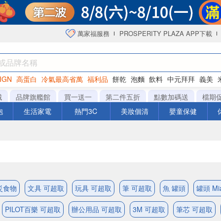
萬家福服務
PROSPERITY PLAZA APP下載
IGN
高蛋白
冷氣最高省萬
福利品
餅乾
泡麵
飲料
中元拜拜
義美
海苔
城
品牌旗艦館
買一送一
第二件五折
點數加碼送
檔期
泡
生活家電
熱門3C
美妝個清
嬰童保健
災食物
文具 可超取
玩具 可超取
筆 可超取
魚 罐頭
罐頭 Mi
PILOT百樂 可超取
辦公用品 可超取
3M 可超取
筆芯 可超取