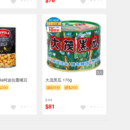
3入
ola柯波拉鷹嘴豆
大茂黑瓜 170g
$200
滿額9折
贈$200
$ 84
$81