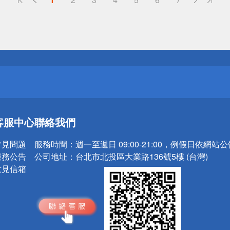
送
請小心！
送
客服中心
聯絡我們
請小心！
常見問題
服務時間：
週一至週日 09:00-21:00，例假日依網站
服務公告
公司地址：
台北市北投區大業路136號5樓 (台灣)
意見信箱