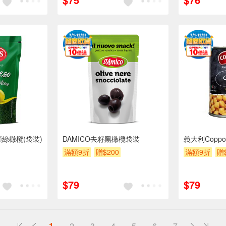
顆綠橄欖(袋裝)
DAMICO去籽黑橄欖袋裝
義大利Copp
滿額9折
贈$200
滿額9折
贈
$79
$79
1
2
3
4
5
6
7