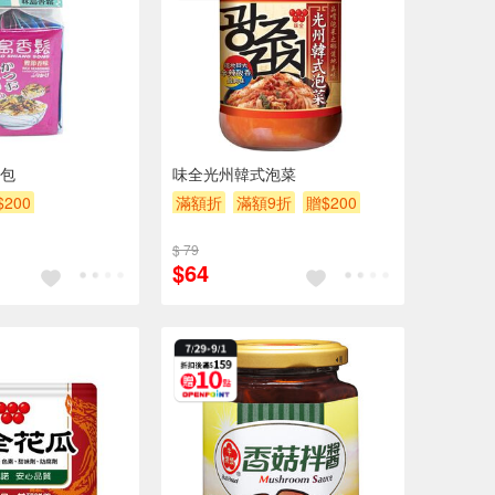
包
味全光州韓式泡菜
$200
滿額折
滿額9折
贈$200
$ 79
$64