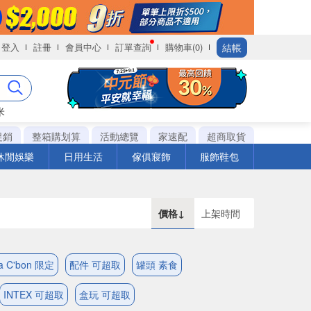
結帳
登入
註冊
會員中心
訂單查詢
購物車(0)
米
促銷
整箱購划算
活動總覽
家速配
超商取貨
休閒娛樂
日用生活
傢俱寢飾
服飾鞋包
價格↓
上架時間
a C'bon 限定
配件 可超取
罐頭 素食
INTEX 可超取
盒玩 可超取