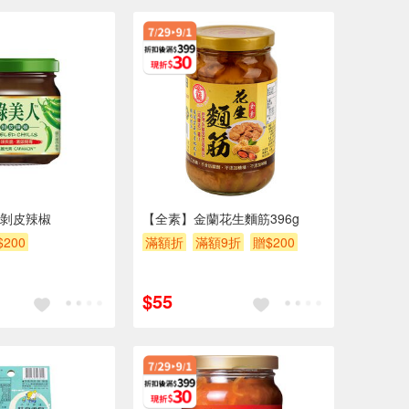
剝皮辣椒
【全素】金蘭花生麵筋396g
$200
滿額折
滿額9折
贈$200
$55