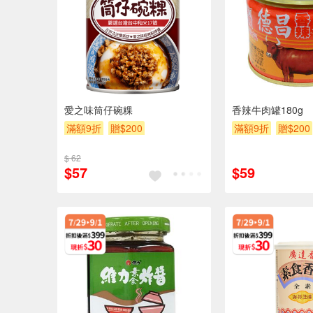
愛之味筒仔碗粿
香辣牛肉罐180g
滿額9折
贈$200
滿額9折
贈$200
$ 62
$57
$59