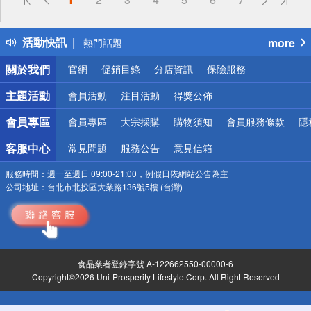
詐騙網頁！請小心！
得獎公告
活動快訊
more
熱門話題
銀行優惠
關於我們
官網
促銷目錄
分店資訊
保險服務
偏遠地區配送
詐騙網頁！請小心！
主題活動
會員活動
注目活動
得獎公佈
會員專區
會員專區
大宗採購
購物須知
會員服務條款
隱
客服中心
常見問題
服務公告
意見信箱
服務時間：
週一至週日 09:00-21:00，例假日依網站公告為主
公司地址：
台北市北投區大業路136號5樓 (台灣)
食品業者登錄字號 A-122662550-00000-6
Copyright©2026 Uni-Prosperity Lifestyle Corp. All Right Reserved