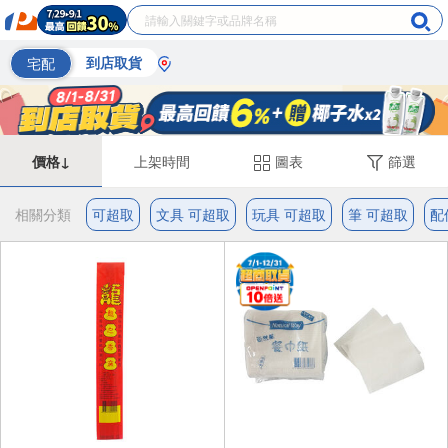
宅配
到店取貨
價格↓
上架時間
圖表
篩選
相關分類
可超取
文具 可超取
玩具 可超取
筆 可超取
配