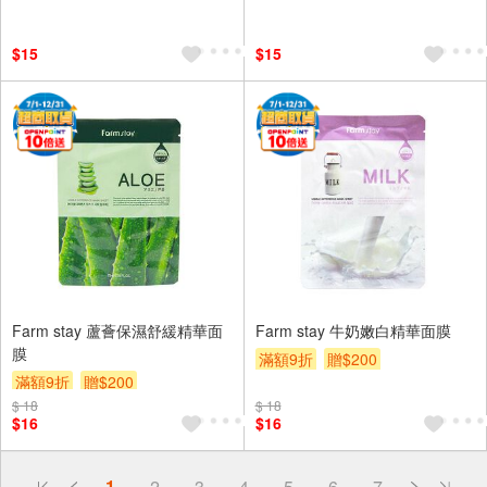
$15
$15
Farm stay 蘆薈保濕舒緩精華面
Farm stay 牛奶嫩白精華面膜
膜
滿額9折
贈$200
滿額9折
贈$200
$ 18
$ 18
$16
$16
偏遠地區配送
1
2
3
4
5
6
7