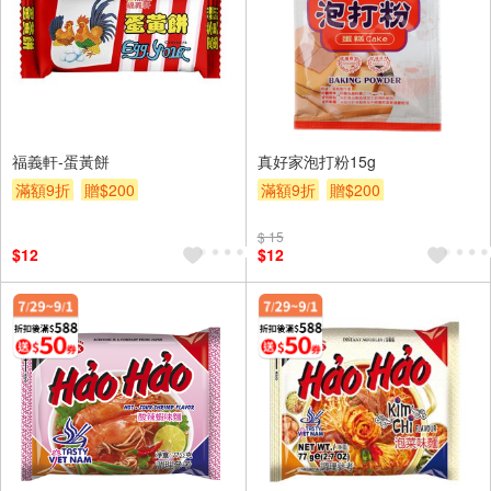
福義軒-蛋黃餅
真好家泡打粉15g
滿額9折
贈$200
滿額9折
贈$200
$ 15
$12
$12