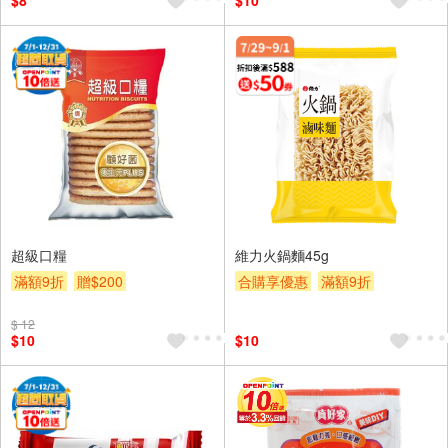
$8
$10
超級口糧
維力火鍋麵45g
滿額9折
贈$200
合購享優惠
滿額9折
滿額贈券
贈$200
$ 12
$10
$10