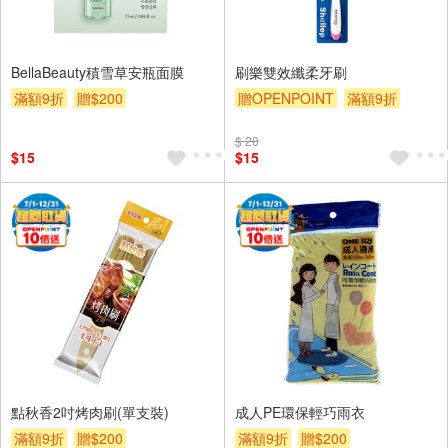
BellaBeauty積雪草安瓶面膜
刷樂雙效纖柔牙刷
滿額9折
贈$200
贈OPENPOINT
滿額9折
贈$200
$ 20
$15
$15
點秋香2吋烤肉刷(單支裝)
成人PE環保輕巧雨衣
滿額9折
贈$200
滿額9折
贈$200