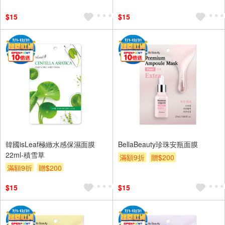
$15
$15
韓國isLeaf極緻水感保濕面膜
BellaBeauty珍珠安瓶面膜
22ml-積雪草
滿額9折
贈$200
滿額9折
贈$200
$15
$15