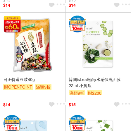
$14
$14
日正特選豆豉40g
韓國isLeaf極緻水感保濕面膜
22ml-小黃瓜
贈OPENPOINT
滿額9折
滿額9折
贈$200
贈$200
$14
$15