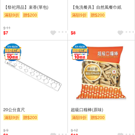
【祭祀用品】束香(單包)
【免洗餐具】自然風餐巾紙
滿額9折
贈$200
滿額9折
贈$200
$ 11
$7
$8
20公分直尺
超級口糧棒(原味)
滿額9折
贈$200
滿額9折
贈$200
$ 9
$ 12