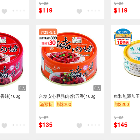
$ 135
$ 130
$119
$119
3入
3入
辣)160g
台糖安心豚豬肉醬(五香)160g
東和無添加玉
滿額折
贈$200
贈$200
$ 157
$ 198
$135
$145