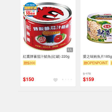
3入
紅鷹牌蕃茄汁鯖魚(紅罐) 220g
愛之味鮪魚片185g
贈$200
贈OPENPOINT
$ 178
$150
$159