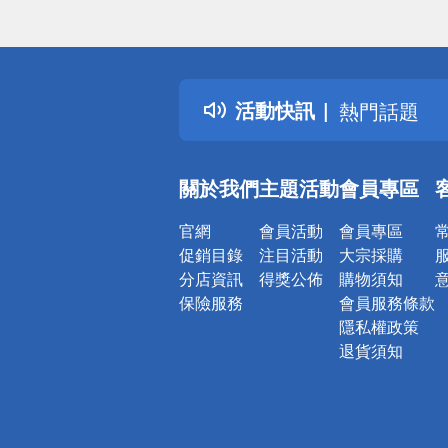
偏遠地區配
詐騙網頁！
得獎公告
活動快訊
熱門話題
銀行優惠
偏遠地區配
關於我們
主題活動
會員專區
詐騙網頁！
官網
會員活動
會員專區
促銷目錄
注目活動
大宗採購
分店資訊
得獎公佈
購物須知
保險服務
會員服務條款
隱私權政策
退貨須知