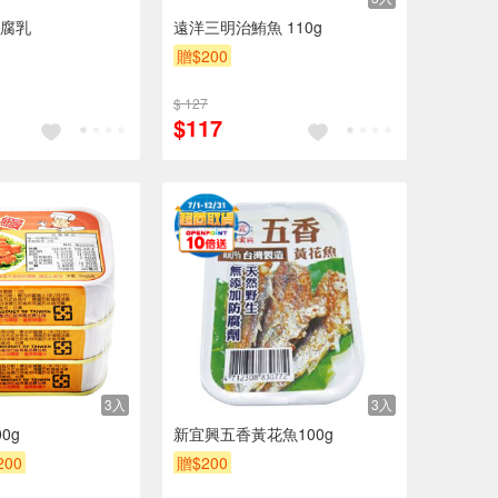
腐乳
遠洋三明治鮪魚 110g
贈$200
$ 127
$117
3入
3入
0g
新宜興五香黃花魚100g
200
贈$200