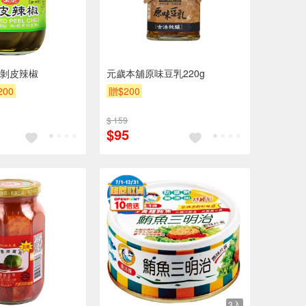
剝皮辣椒
元歲本舖原味豆乳220g
200
贈$200
$ 159
$95
3入