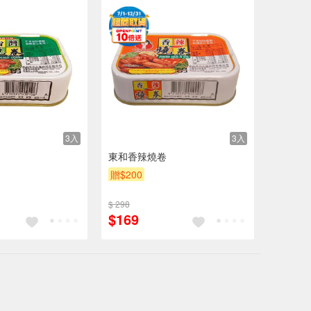
3入
3入
東和香辣燒卷
贈$200
$ 298
$169