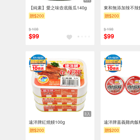
【純素】愛之味壺底蔭瓜140g
東和無添加辣不辣鮪
贈$200
贈$200
$ 108
$ 198
$99
$99
3入
遠洋牌紅燒鰻100g
遠洋牌嘉義雞肉飯料
贈$200
贈$200