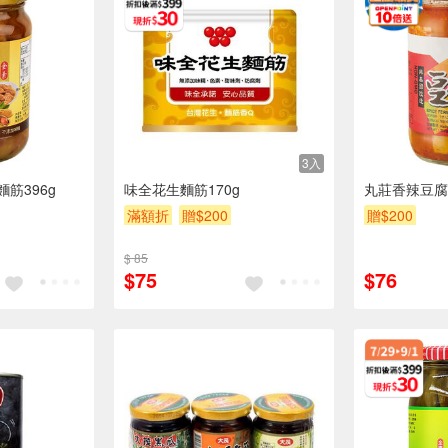
3入
筋396g
味全花生麵筋170g
丸莊香辣豆腐乳
滿額折
贈$200
贈$200
$ 85
$75
$76