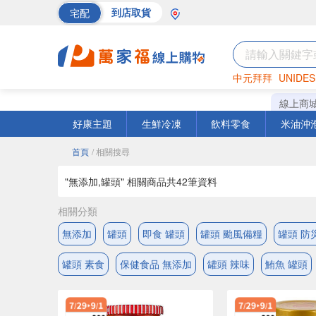
宅配
到店取貨
中元拜拜
UNIDES
巧克力
罐頭
海苔
線上商
好康主題
生鮮冷凍
飲料零食
米油沖
首頁
/ 相關搜尋
"無添加,罐頭" 相關商品共
42
筆資料
相關分類
無添加
罐頭
即食 罐頭
罐頭 颱風備糧
罐頭 防
罐頭 素食
保健食品 無添加
罐頭 辣味
鮪魚 罐頭