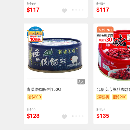
$ 127
$ 127
$117
$117
3入
青葉嚕肉飯料150G
台糖安心豚豬肉醬(香
贈$200
滿額折
贈$200
$ 144
$ 157
$128
$135