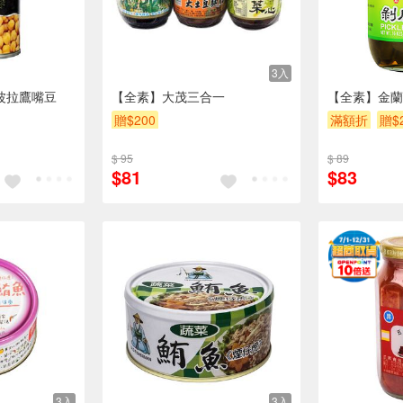
3入
柯波拉鷹嘴豆
【全素】大茂三合一
【全素】金蘭
贈$200
滿額折
贈$
$ 95
$ 89
$81
$83
3入
3入