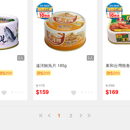
3入
3入
遠洋鮪魚片 185g
東和台灣燒卷
贈$200
贈$200
贈$200
$ 172
$ 298
$159
$169
1
2