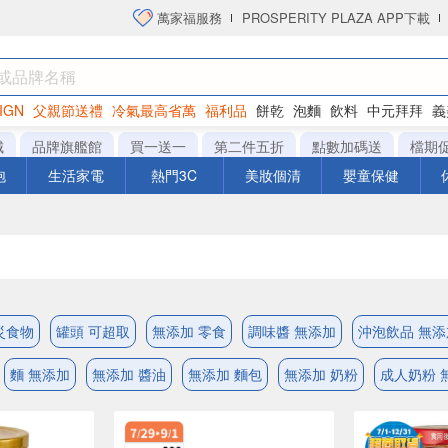
萬家福服務
PROSPERITY PLAZA APP下載
IGN
父親節送禮
冷氣最高省萬
福利品
餅乾
泡麵
飲料
中元拜拜
義
洋芋片
城
品牌旗艦館
買一送一
第二件五折
點數加碼送
檔期
泡
生活家電
熱門3C
美妝個清
嬰童保健
災食物
罐頭 可超取
無添加 零食
調味醬 無添加
沖泡飲品 無添
麵 無添加
無添加 醬油
無添加 麵包
無添加 奶粉
成人奶粉 