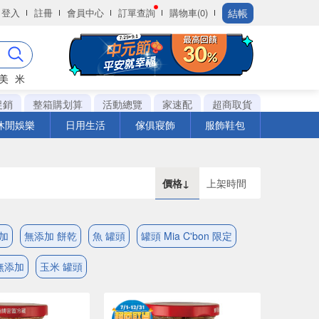
結帳
登入
註冊
會員中心
訂單查詢
購物車(0)
美
米
促銷
整箱購划算
活動總覽
家速配
超商取貨
休閒娛樂
日用生活
傢俱寢飾
服飾鞋包
價格↓
上架時間
加
無添加 餅乾
魚 罐頭
罐頭 Mia C'bon 限定
無添加
玉米 罐頭