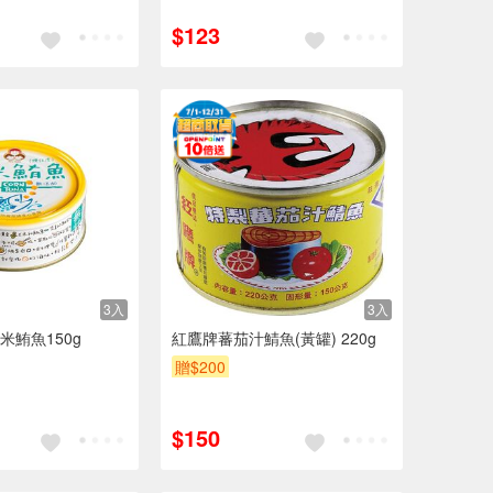
$123
3入
3入
米鮪魚150g
紅鷹牌蕃茄汁鯖魚(黃罐) 220g
贈$200
$150