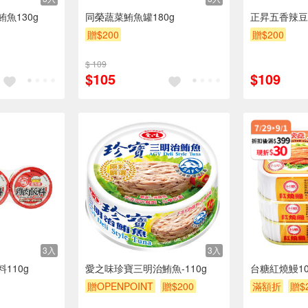
魚130g
同榮蔬菜鮪魚罐180g
正昇五香辣豆
贈$200
贈$200
$ 109
$105
$109
3入
3入
110g
愛之味珍寶三明治鮪魚-110g
台糖紅燒鰻10
贈OPENPOINT
贈$200
滿額折
贈$