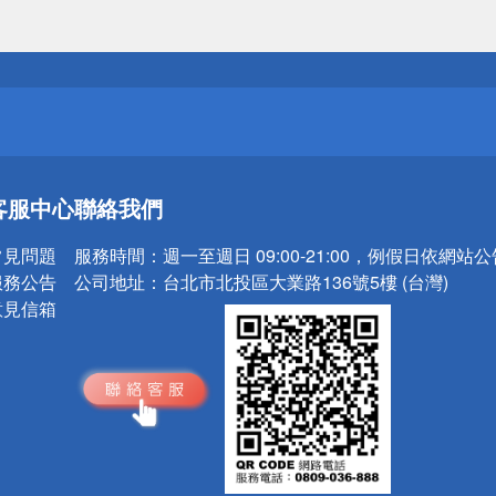
送
請小心！
送
客服中心
聯絡我們
請小心！
常見問題
服務時間：
週一至週日 09:00-21:00，例假日依網站
服務公告
公司地址：
台北市北投區大業路136號5樓 (台灣)
意見信箱