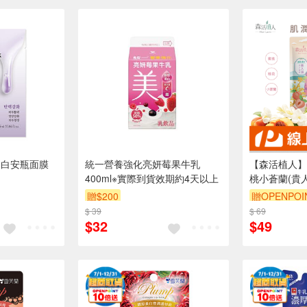
膠原蛋白安瓶面膜
統一營養強化亮妍莓果牛乳
【森活植人】
400ml※實際到貨效期約4天以上
桃小蒼蘭(貴人
贈$200
贈OPENPOI
$ 39
$ 69
$32
$49