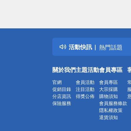
偏遠地區配
詐騙網頁！
得獎公告
活動快訊
熱門話題
銀行優惠
偏遠地區配
關於我們
主題活動
會員專區
詐騙網頁！
官網
會員活動
會員專區
促銷目錄
注目活動
大宗採購
分店資訊
得獎公佈
購物須知
保險服務
會員服務條款
隱私權政策
退貨須知