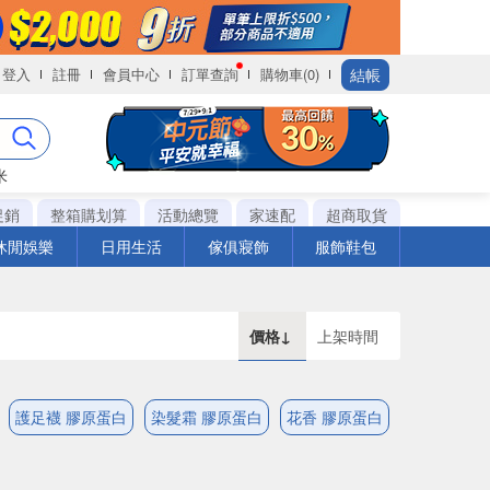
結帳
登入
註冊
會員中心
訂單查詢
購物車(0)
米
促銷
整箱購划算
活動總覽
家速配
超商取貨
休閒娛樂
日用生活
傢俱寢飾
服飾鞋包
價格↓
上架時間
護足襪 膠原蛋白
染髮霜 膠原蛋白
花香 膠原蛋白