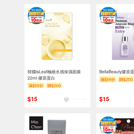
韓國isLeaf極緻水感保濕面膜
BellaBeauty
22ml-膠原蛋白
滿額9折
贈$200
滿額9折
贈$200
$15
$15