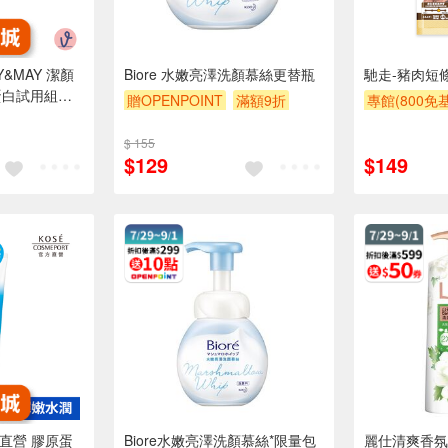
RY&MAY 潔顏
Biore 水嫩亮澤洗顏慕絲更替瓶
馳走-豬肉短條
蛋白試用組
贈OPENPOINT
滿額9折
專館(800免
贈$200
贈OPENPOI
$ 155
滿額9折
贈
$129
$149
方直營 膠原蛋
Biore水嫩亮澤洗顏慕絲*限量包
麗仕清爽香氛