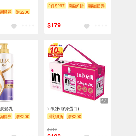
2件$297
滿額9折
滿額贈券
額贈券
贈$200
贈$200
$179
6入
潤髮乳
in果凍(膠原蛋白)
額贈券
贈$200
滿額9折
贈$200
$ 219
$198