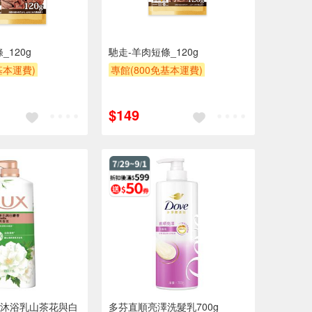
_120g
馳走-羊肉短條_120g
基本運費)
專館(800免基本運費)
NT
滿額贈
贈OPENPOINT
滿額贈
$200
滿額9折
贈$200
$149
沐浴乳山茶花與白
多芬直順亮澤洗髮乳700g