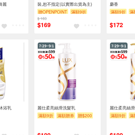
 | 購綺麗
裝,恕不指定(以實際出貨為主)
麝香
贈OPENPOINT
滿額9折
滿額9折
滿
$ 183
贈$200
$169
$172
沐浴乳
麗仕柔亮絲滑洗髮乳
麗仕柔亮絲滑
滿額9折
滿額贈券
贈$200
滿額9折
滿
$189
$189