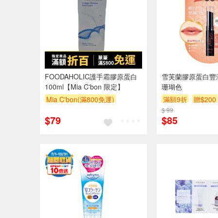
FOODAHOLIC護手霜膠原蛋白
雪芙蘭膠原蛋白豐
100ml【Mia C'bon 限定】
珊瑚色
Mia C'bon(滿800免運)
滿額9折
贈$200
滿額折
$ 99
$79
$85