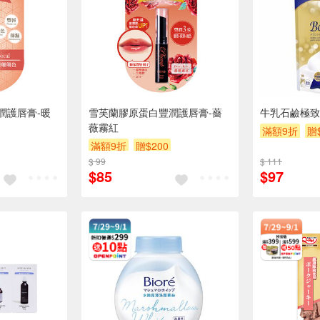
潤護唇膏-暖
雪芙蘭膠原蛋白豐潤護唇膏-薔
牛乳石鹼極致
薇霧紅
滿額9折
贈
滿額9折
贈$200
$ 99
$ 111
$85
$97