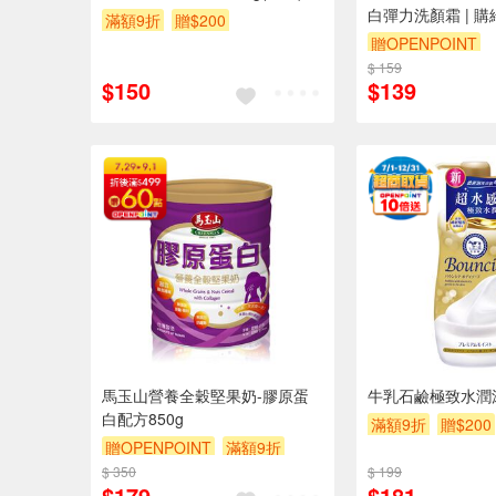
白彈力洗顏霜
滿額9折
贈$200
贈OPENPOINT
$ 159
$150
$139
馬玉山營養全穀堅果奶-膠原蛋
牛乳石鹼極致水潤
白配方850g
滿額9折
贈$200
贈OPENPOINT
滿額9折
$ 350
贈$200
$ 199
$179
$181