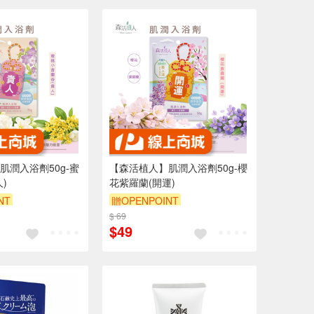
肌潤入浴劑50g-蜜
【森活植人】肌潤入浴劑50g-櫻
)
花紫羅蘭(開運)
NT
贈OPENPOINT
$ 69
$49