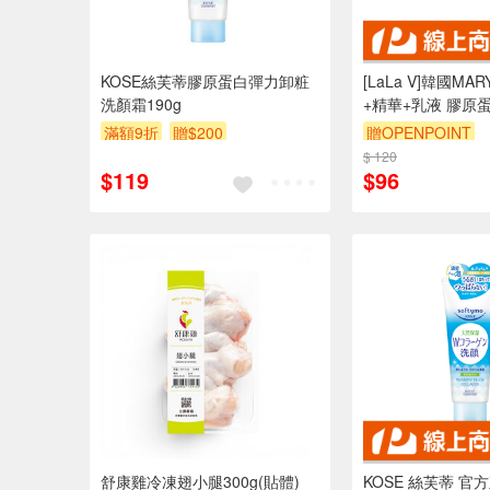
KOSE絲芙蒂膠原蛋白彈力卸粧
[LaLa V]韓國MA
洗顏霜190g
+精華+乳液 膠原
1.5ml
滿額9折
贈$200
贈OPENPOINT
$ 120
$119
$96
舒康雞冷凍翅小腿300g(貼體)
KOSE 絲芙蒂 官