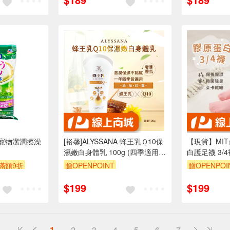
寵物潔潤擦澡
[裕馨]ALYSSANA 蜂王乳Ｑ10保
【現貨】MI
濕嫩白身體乳 100g (四季適用/
白護足襪 3/
膠原蛋白/玻尿酸/溫和修護 保濕
襪/專利氣墊/
滿額9折
贈OPENPOINT
贈OPENPOI
不黏膩)
訂單滿699享
$199
$199
1
2
3
4
5
6
7