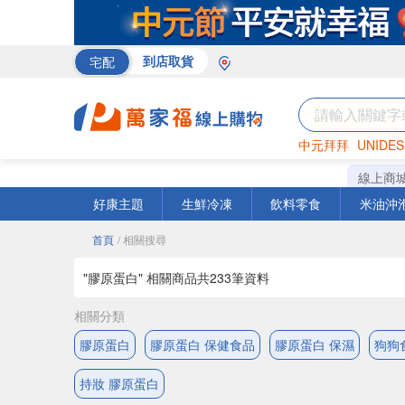
宅配
到店取貨
中元拜拜
UNIDES
巧克力
罐頭
咖啡
線上商
好康主題
生鮮冷凍
飲料零食
米油沖
首頁
/ 相關搜尋
"膠原蛋白" 相關商品共
233
筆資料
相關分類
膠原蛋白
膠原蛋白 保健食品
膠原蛋白 保濕
狗狗
持妝 膠原蛋白