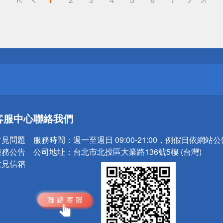
送
請小心！
送
客服中心
聯絡我們
請小心！
常見問題
服務時間：
週一至週日 09:00-21:00，例假日依網站
服務公告
公司地址：
台北市北投區大業路136號5樓 (台灣)
意見信箱