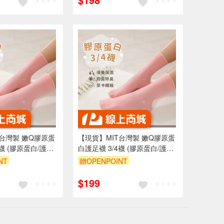
T台灣製 嫩Q膠原蛋
【現貨】MIT台灣製 嫩Q膠原蛋
4襪 (膠原蛋白/護足
白護足襪 3/4襪 (膠原蛋白/護足
保養保濕/抑菌消臭)
襪/專利氣墊/保養保濕/抑菌消臭)
NT
贈OPENPOINT
95折
訂單滿699享95折
$199