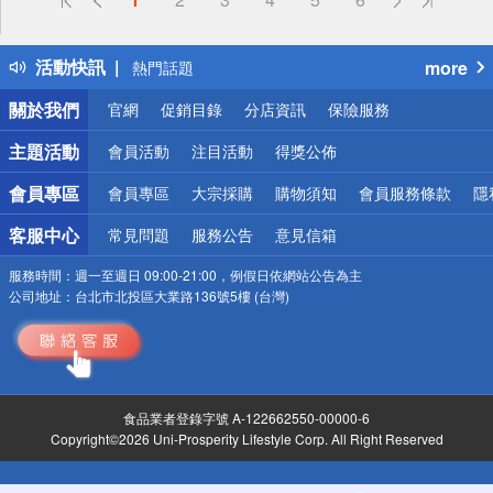
詐騙網頁！請小心！
得獎公告
活動快訊
more
熱門話題
銀行優惠
關於我們
官網
促銷目錄
分店資訊
保險服務
偏遠地區配送
詐騙網頁！請小心！
主題活動
會員活動
注目活動
得獎公佈
會員專區
會員專區
大宗採購
購物須知
會員服務條款
隱
客服中心
常見問題
服務公告
意見信箱
服務時間：
週一至週日 09:00-21:00，例假日依網站公告為主
公司地址：
台北市北投區大業路136號5樓 (台灣)
食品業者登錄字號 A-122662550-00000-6
Copyright©2026 Uni-Prosperity Lifestyle Corp. All Right Reserved