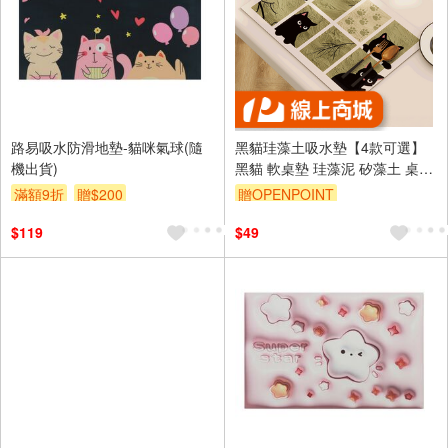
路易吸水防滑地墊-貓咪氣球(隨
黑貓珪藻土吸水墊【4款可選】
機出貨)
黑貓 軟桌墊 珪藻泥 矽藻土 桌墊
吸水墊 軟墊 珪藻軟土墊 隔熱墊
滿額9折
贈$200
贈OPENPOINT
矽藻泥 餐墊
$119
$49