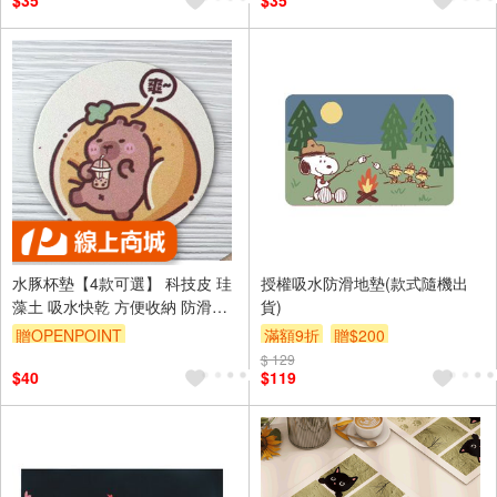
$35
$35
水豚杯墊【4款可選】 科技皮 珪
授權吸水防滑地墊(款式隨機出
藻土 吸水快乾 方便收納 防滑底
貨)
部 快速吸水 珪藻土杯墊 水豚
贈OPENPOINT
滿額9折
贈$200
$ 129
$40
$119