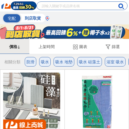
宅配
到店取貨
價格↓
上架時間
圖表
篩選
相關分類
防滑
吸水
吸水 地墊
吸水 硅藻土
浴室 吸水