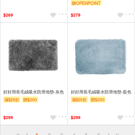
贈OPENPOINT
訂單滿999享9折
$269
$279
好好用長毛絨吸水防滑地墊-灰色
好好用長毛絨吸水防滑地墊-藍色
滿額9折
贈$200
滿額9折
贈$200
$299
$299
偏遠地區配送
1
2
3
4
5
6