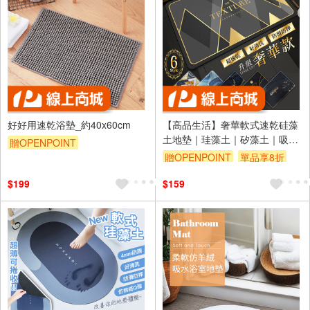
好好用速乾浴墊_約40x60cm
【高品生活】奢華軟式速乾硅藻
土地墊｜珪藻土｜矽藻土｜吸水
贈OPENPOINT
地墊｜浴室地墊｜腳踏墊｜硅藻
贈OPENPOINT
單品享8折
訂單滿999享9折
土地墊｜硅藻泥地墊
$199
$159