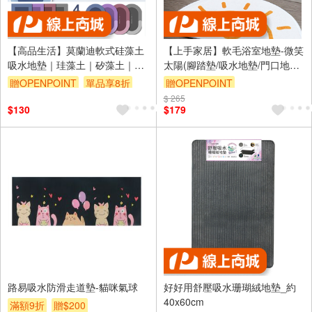
【高品生活】莫蘭迪軟式硅藻土
【上手家居】軟毛浴室地墊-微笑
吸水地墊｜珪藻土｜矽藻土｜吸
太陽(腳踏墊/吸水地墊/門口地墊/
水地墊｜浴室地墊｜腳踏墊｜硅
墊子/踏墊/廁所地墊/浴室腳踏墊/
贈OPENPOINT
單品享8折
贈OPENPOINT
藻土地墊｜硅藻泥地墊
浴室地毯/半圓地墊)
$ 265
訂單滿999享9折
$130
$179
路易吸水防滑走道墊-貓咪氣球
好好用舒壓吸水珊瑚絨地墊_約
40x60cm
滿額9折
贈$200