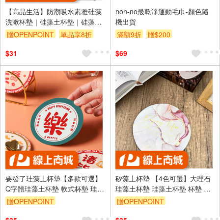
【高品生活】防潮吸水素雅硅藻
non-no最乾淨運動毛巾-顏色隨
洗漱杯墊｜硅藻土杯墊｜硅藻土
機出貨
洗漱墊｜硅藻土皂墊｜杯墊｜珪
贈OPENPOINT
單品享8折
滿額9折
贈$200
藻土除濕墊｜工業風
$31
$69
要發了珪藻土杯墊【多款可選】
矽藻土杯墊 【4色可選】大理石
Q字體珪藻土杯墊 軟式杯墊 珪藻
珪藻土杯墊 珪藻土杯墊 杯墊 硅
土杯墊 杯墊 硅藻土杯墊 吸水杯
藻土杯墊 吸水杯墊 珪藻土杯墊
贈OPENPOINT
贈OPENPOINT
墊 珪藻土杯墊 珪藻土杯墊 矽藻
咖啡杯墊 馬克杯墊 速乾
土杯墊