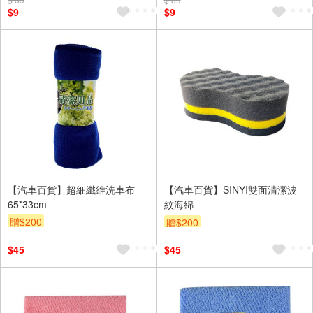
$9
$9
【汽車百貨】超細纖維洗車布
【汽車百貨】SINYI雙面清潔波
65*33cm
紋海綿
贈$200
贈$200
$45
$45