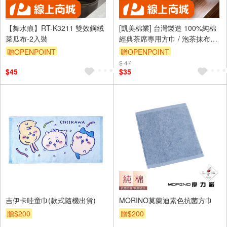
【舞水痕】RT-K3211 雙效鋼絨
[凱美棉業] 台灣製造 100%純棉
菜瓜布-2入裝
經典茶席專用方巾 / 泡茶抹布
（34×34cm）
贈OPENPOINT
贈OPENPOINT
$ 47
$45
$35
吉伊卡哇童巾(款式隨機出貨)
MORINO莫蘭迪素色抗菌方巾
贈$200
贈$200