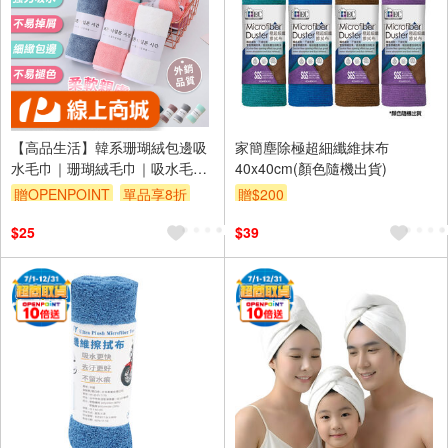
【高品生活】韓系珊瑚絨包邊吸
家簡塵除極超細纖維抹布
水毛巾｜珊瑚絨毛巾｜吸水毛巾
40x40cm(顏色隨機出貨)
｜小毛巾｜擦手毛巾｜韓版珊瑚
贈OPENPOINT
單品享8折
贈$200
絨毛巾｜運動毛巾
$25
$39