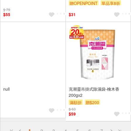
洗漱墊｜硅藻土皂墊｜杯墊｜珪
贈OPENPOINT
單品享8折
藻土除濕墊｜工業風
$ 79
$55
$31
null
克潮靈吊掛式除濕袋-檜木香
200gx2
滿額折
贈$200
$ 63
$59
偏遠地區配送
1
2
3
4
5
6
7