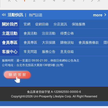
詐騙網頁！請小心！
得獎公告
活動快訊
more
熱門話題
銀行優惠
關於我們
官網
促銷目錄
分店資訊
保險服務
偏遠地區配送
詐騙網頁！請小心！
主題活動
會員活動
注目活動
得獎公佈
會員專區
會員專區
大宗採購
購物須知
會員服務條款
隱
客服中心
常見問題
服務公告
意見信箱
服務時間：
週一至週日 09:00-21:00，例假日依網站公告為主
公司地址：
台北市北投區大業路136號5樓 (台灣)
食品業者登錄字號 A-122662550-00000-6
Copyright©2026 Uni-Prosperity Lifestyle Corp. All Right Reserved