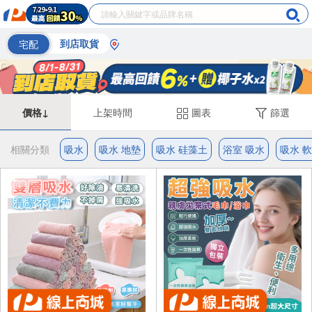
宅配
到店取貨
價格↓
上架時間
圖表
篩選
相關分類
吸水
吸水 地墊
吸水 硅藻土
浴室 吸水
吸水 