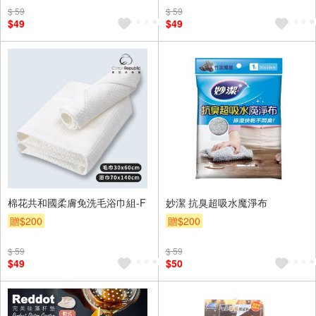
$ 59
$ 59
$49
$49
棉花共和國柔膚免洗毛浴巾組-F
妙潔 抗臭超吸水魔淨布
贈$200
贈$200
$ 59
$ 59
$49
$50