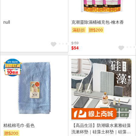
null
克潮靈除濕桶補充包-檜木香
滿額折
贈$200
$ 59
$54
精梳棉毛巾-藍色
【高品生活】防潮吸水素雅硅藻
洗漱杯墊｜硅藻土杯墊｜硅藻土
贈$200