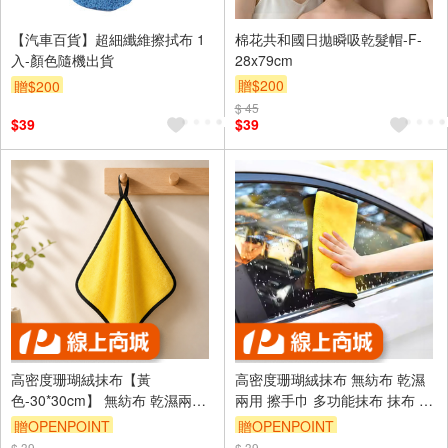
【汽車百貨】超細纖維擦拭布 1
棉花共和國日拋瞬吸乾髮帽-F-
入-顏色隨機出貨
28x79cm
贈$200
贈$200
$ 45
$39
$39
高密度珊瑚絨抹布【黃
高密度珊瑚絨抹布 無紡布 乾濕
色-30*30cm】 無紡布 乾濕兩用
兩用 擦手巾 多功能抹布 抹布 清
擦手巾 多功能抹布 抹布 清潔抹
潔抹布 車用抹布 廚房抹布 吸水
贈OPENPOINT
贈OPENPOINT
布 車用抹布 廚房抹布 吸水抹布
抹布
$ 39
$ 39