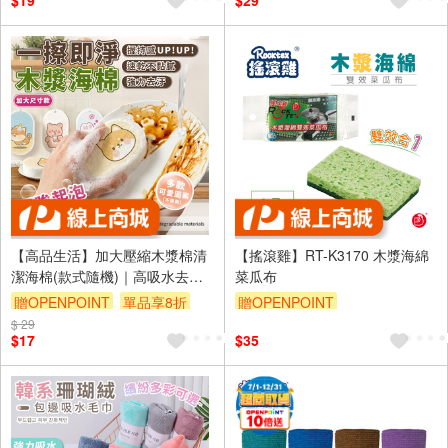
$19
$29
【高品生活】加大壓縮木漿棉清
【搖滾雞】RT-K3170 木漿海綿
潔海棉(款式隨機)｜高吸水去污
菜瓜布
｜廚房洗碗洗車多用途海棉
贈OPENPOINT
單品享8折
贈OPENPOINT
$ 29
$17
$35