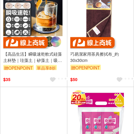
【高品生活】瞬吸速乾軟式硅藻
巧易潔家用茶具擦拭布_約
土杯墊｜珪藻土｜矽藻土｜吸水
30x30cm
杯墊｜隔熱杯墊｜止滑杯墊｜
贈OPENPOINT
贈OPENPOINT
單品享8折
REDDOT｜杯墊
訂單滿999享9折
$35
$50