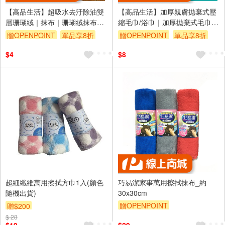
【高品生活】超吸水去汙除油雙
【高品生活】加厚親膚拋棄式壓
層珊瑚絨｜抹布｜珊瑚絨抹布｜
縮毛巾/浴巾｜加厚拋棄式毛巾｜
吸水抹布｜雙層珊瑚絨抹布｜雙
拋棄式浴巾｜親膚毛巾｜一次性
贈OPENPOINT
單品享8折
贈OPENPOINT
單品享8折
色抹布｜擦拭｜超吸水
毛巾｜旅行毛巾｜酒店浴巾
$4
$8
超細纖維萬用擦拭方巾1入(顏色
巧易潔家事萬用擦拭抹布_約
隨機出貨)
30x30cm
贈OPENPOINT
贈$200
訂單滿999享9折
$ 28