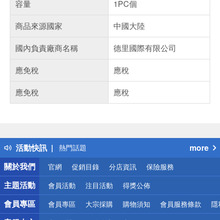
容量
1PC個
商品來源國家
中國大陸
國內負責廠商名稱
德里國際有限公司
應免稅
應稅
應免稅
應稅
偏遠地區配送
詐騙網頁！請小心！
得獎公告
活動快訊
more
熱門話題
銀行優惠
關於我們
官網
促銷目錄
分店資訊
保險服務
偏遠地區配送
詐騙網頁！請小心！
主題活動
會員活動
注目活動
得獎公佈
會員專區
會員專區
大宗採購
購物須知
會員服務條款
隱