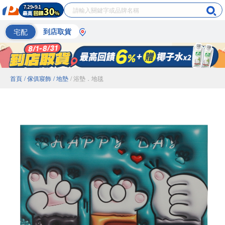
宅配
到店取貨
首頁
/ 傢俱寢飾
/ 地墊
/ 浴墊．地毯