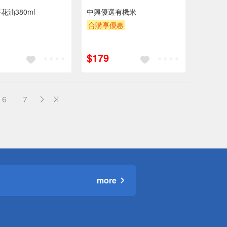
花油380ml
中興優選有機米
合購享優惠
贈OPENPOINT
滿額贈券
贈$200
$179
6
7
more