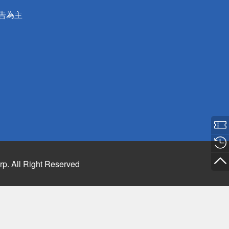
公告為主
rp. All Right Reserved