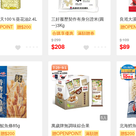
100％葵花油2.4L
三好履歷契作有身分證米(圓
良澔大溪
一)3Kg
POINT
贈$200
贈OPEN
合購享優惠
滿額贈券
$ 299
贈$200
$ 109
$208
$89
5入
魷魚條85g
萬歲牌無調味綜合果
北海鱈
贈$200
贈OPENPOINT
滿額贈
贈$200