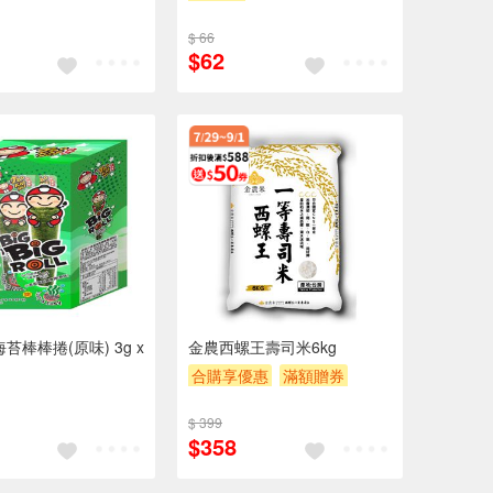
$ 66
$62
苔棒棒捲(原味) 3g x
金農西螺王壽司米6kg
合購享優惠
滿額贈券
贈$200
$ 399
$358