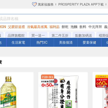
萬家福服務
PROSPERITY PLAZA APP下載
IGN
父親節送禮
冷氣最高省萬
福利品
餅乾
泡麵
飲料
中元拜拜
義
洋芋片
城
品牌旗艦館
買一送一
第二件五折
點數加碼送
檔期
泡
生活家電
熱門3C
美妝個清
嬰童保健
貨