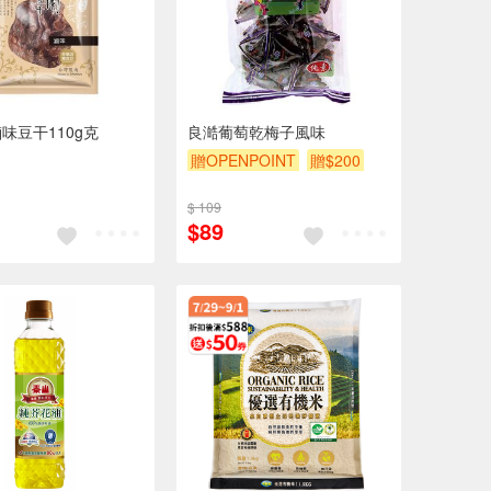
味豆干110g克
良澔葡萄乾梅子風味
贈OPENPOINT
贈$200
$ 109
$89