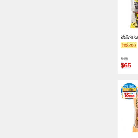
德昌滷肉
贈$200
$ 66
$65