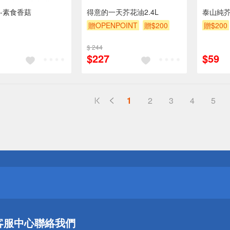
-素食香菇
得意的一天芥花油2.4L
泰山純芥
贈OPENPOINT
贈$200
贈$200
$ 244
$227
$59
1
2
3
4
5
送
請小心！
送
客服中心
聯絡我們
請小心！