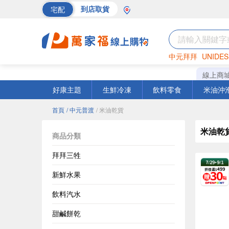
宅配
到店取貨
中元拜拜
UNIDES
巧克力
罐頭
海苔
線上商
好康主題
生鮮冷凍
飲料零食
米油沖
首頁
/ 中元普渡
/ 米油乾貨
米油乾
商品分類
拜拜三牲
新鮮水果
飲料汽水
甜鹹餅乾