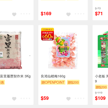
贈$200
$ 73
$169
$71
富里履歷契作米 3Kg
良澔仙楂梅160g
小老板 海
9
優惠
贈OPENPOINT
贈$200
贈$200
POINT
滿額贈券
$ 119
$59
$109