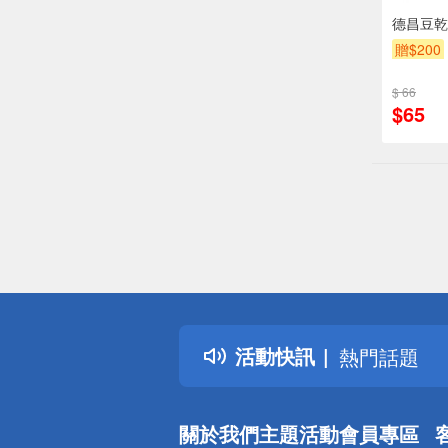
德昌豆乾
贈$200
$ 66
$65
偏遠地區配
詐騙網頁！
得獎公告
活動快訊
熱門話題
銀行優惠
偏遠地區配
關於我們
主題活動
會員專區
詐騙網頁！