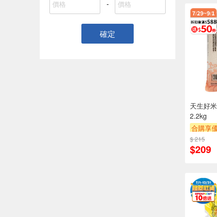
-
確定
天生好米
2.2kg
合購享
贈OPEN
$ 215
$209
贈$200