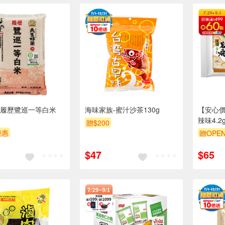
履歷鷺巡一等白米
海味家族-蜜汁沙茶130g
【安心價
辣味4.2g
贈$200
優惠
贈OPEN
POINT
滿額贈券
$47
$65