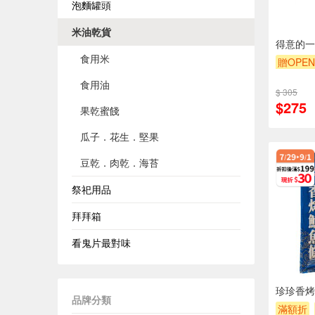
泡麵罐頭
米油乾貨
得意的一天
食用米
贈OPEN
食用油
$ 305
$275
果乾蜜餞
瓜子．花生．堅果
豆乾．肉乾．海苔
祭祀用品
拜拜箱
看鬼片最對味
珍珍香烤
品牌分類
滿額折