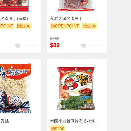
名產豆丁(辣味)
良澔大溪名產豆丁
POINT
贈$200
贈OPENPOINT
贈$200
$ 109
$89
魚香絲
泰國小老板厚片海苔-辣味
贈$200