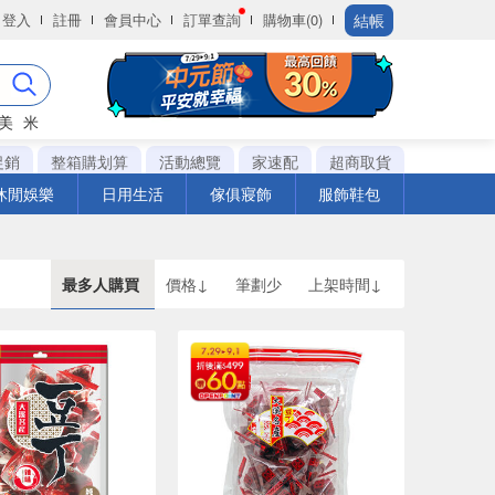
結帳
登入
註冊
會員中心
訂單查詢
購物車(0)
美
米
促銷
整箱購划算
活動總覽
家速配
超商取貨
休閒娛樂
日用生活
傢俱寢飾
服飾鞋包
最多人購買
價格↓
筆劃少
上架時間↓