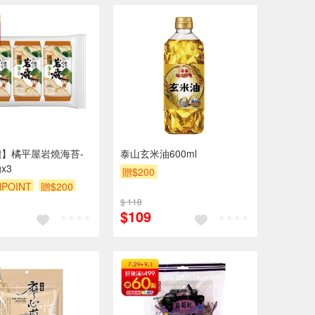
】橘平屋岩燒海苔-
泰山玄米油600ml
x3
贈$200
POINT
贈$200
$ 118
$109