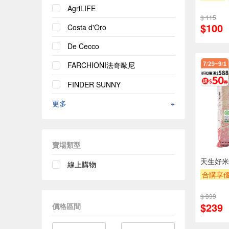
AgriLIFE
$ 115
$100
Costa d'Oro
De Cecco
FARCHIONI法奇歐尼
FINDER SUNNY
更多
+
賣場類型
天生好米
線上購物
合購享
贈OPEN
$ 399
贈$200
$239
價格區間