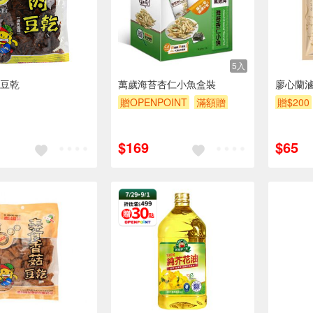
5入
豆乾
萬歲海苔杏仁小魚盒裝
廖心蘭滷
贈OPENPOINT
滿額贈
贈$200
贈$200
$169
$65