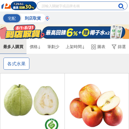
宅配
到店取貨
最多人購買
價格↓
筆劃少
上架時間↓
圖表
篩選
各式水果