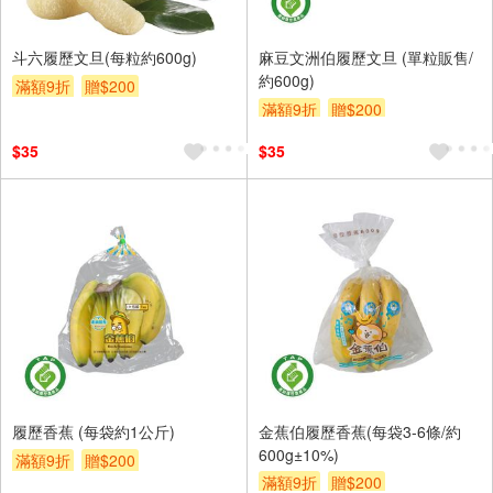
斗六履歷文旦(每粒約600g)
麻豆文洲伯履歷文旦 (單粒販售/
約600g)
滿額9折
贈$200
滿額9折
贈$200
$35
$35
履歷香蕉 (每袋約1公斤)
金蕉伯履歷香蕉(每袋3-6條/約
600g±10%)
滿額9折
贈$200
滿額9折
贈$200