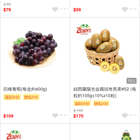
$ 95
$79
$59
10入
巨峰葡萄(每盒約400g)
紐西蘭陽光金圓頭奇異果#52 (每
粒約105g±10%x10粒)
滿額9折
贈$200
滿額9折
贈$200
$ 190
$109
$170