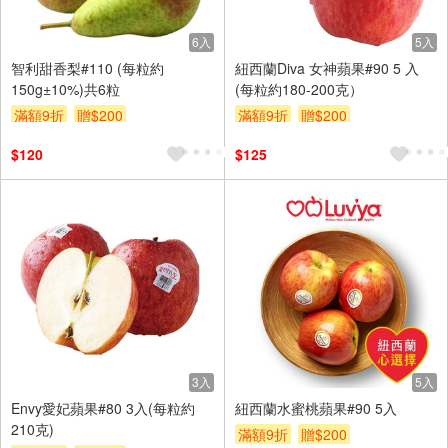
6入
5入
智利甜香梨#110 (每粒約
紐西蘭Diva 女神蘋果#90 5 入
150g±10%)共6粒
(每粒約180-200克）
滿額9折
贈$200
滿額9折
贈$200
$120
$125
3入
5入
Envy愛妃蘋果#80 3入(每粒約
紐西蘭水蜜桃蘋果#90 5入
210克)
滿額9折
贈$200