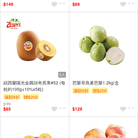
$149
$69
5入
紐西蘭陽光金圓頭奇異果#52 (每
芭樂哥燕巢芭樂1.2kg/盒
粒約105g±10%x5粒)
滿額9折
贈$200
滿額9折
贈$200
$ 95
$85
$129