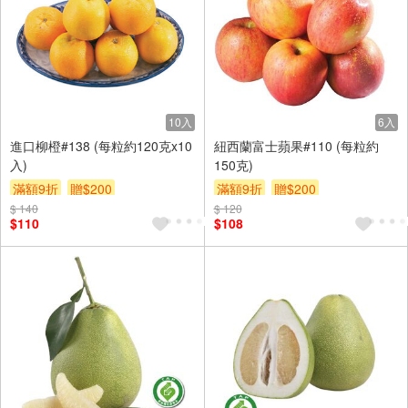
10入
6入
進口柳橙#138 (每粒約120克x10
紐西蘭富士蘋果#110 (每粒約
入)
150克)
滿額9折
贈$200
滿額9折
贈$200
$ 140
$ 120
$110
$108