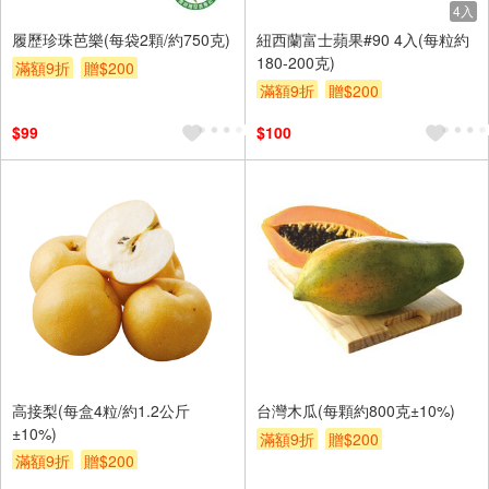
4入
履歷珍珠芭樂(每袋2顆/約750克)
紐西蘭富士蘋果#90 4入(每粒約
180-200克)
滿額9折
贈$200
滿額9折
贈$200
$99
$100
高接梨(每盒4粒/約1.2公斤
台灣木瓜(每顆約800克±10%)
±10%)
滿額9折
贈$200
滿額9折
贈$200