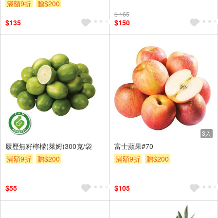
滿額9折
贈$200
$ 165
$135
$150
3入
履歷無籽檸檬(萊姆)300克/袋
富士蘋果#70
滿額9折
贈$200
滿額9折
贈$200
$55
$105