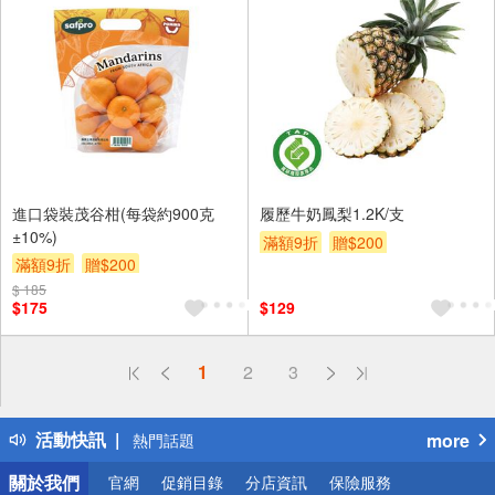
進口袋裝茂谷柑(每袋約900克
履歷牛奶鳳梨1.2K/支
±10%)
滿額9折
贈$200
滿額9折
贈$200
$ 185
$175
$129
偏遠地區配送
1
2
3
詐騙網頁！請小心！
得獎公告
活動快訊
more
熱門話題
銀行優惠
關於我們
官網
促銷目錄
分店資訊
保險服務
偏遠地區配送