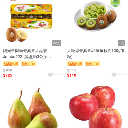
22入
5入
陽光金圓頭奇異果大品規
大粒綠奇異果#25(每粒約130g*5
Jumbo#22 (每盒約3公斤
粒)
±10%/22粒入)※實際包裝以實際
滿額9折
贈$200
滿額9折
贈$200
收貨為主
$ 858
$ 115
$725
$110