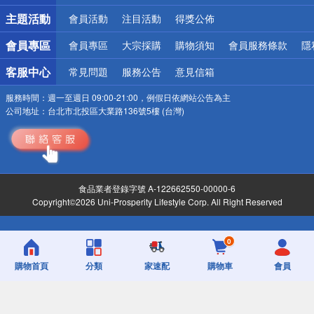
詐騙網頁！請小心！
主題活動
會員活動
注目活動
得獎公佈
會員專區
會員專區
大宗採購
購物須知
會員服務條款
隱
客服中心
常見問題
服務公告
意見信箱
服務時間：
週一至週日 09:00-21:00，例假日依網站公告為主
公司地址：
台北市北投區大業路136號5樓 (台灣)
食品業者登錄字號 A-122662550-00000-6
Copyright©2026 Uni-Prosperity Lifestyle Corp. All Right Reserved
0
購物首頁
分類
家速配
購物車
會員