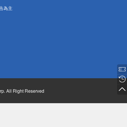
公告為主
rp. All Right Reserved