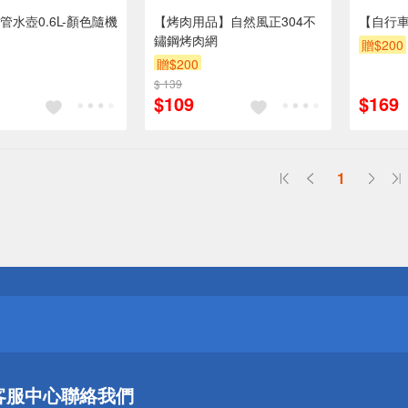
管水壺0.6L-顏色隨機
【烤肉用品】自然風正304不
【自行
鏽鋼烤肉網
贈$200
贈$200
$ 139
$109
$169
1
送
請小心！
送
客服中心
聯絡我們
請小心！