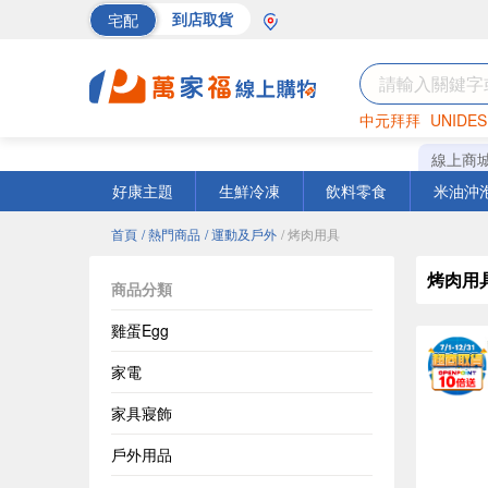
宅配
到店取貨
中元拜拜
UNIDES
海苔
巧克力
罐頭
線上商
好康主題
生鮮冷凍
飲料零食
米油沖
首頁
/ 熱門商品
/ 運動及戶外
/ 烤肉用具
烤肉用
商品分類
雞蛋Egg
家電
家具寢飾
戶外用品