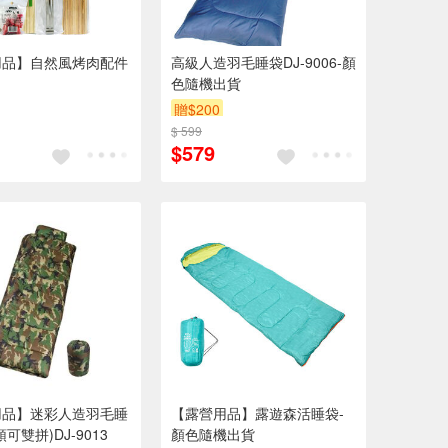
用品】自然風烤肉配件
高級人造羽毛睡袋DJ-9006-顏
色隨機出貨
贈$200
$ 599
$579
用品】迷彩人造羽毛睡
【露營用品】露遊森活睡袋-
可雙拼)DJ-9013
顏色隨機出貨