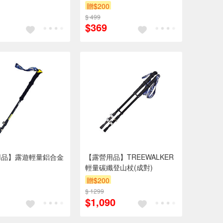
贈$200
$ 499
$369
用品】露遊輕量鋁合金
【露營用品】TREEWALKER
輕量碳纖登山杖(成對)
贈$200
$ 1299
$1,090