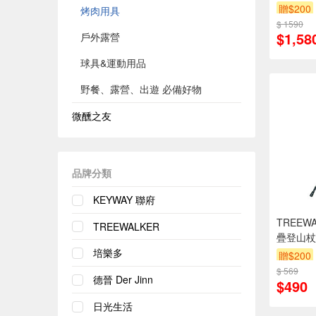
贈$200
烤肉用具
$ 1590
$1,58
戶外露營
球具&運動用品
野餐、露營、出遊 必備好物
微醺之友
品牌分類
KEYWAY 聯府
TREEW
TREEWALKER
疊登山杖
培樂多
贈$200
$ 569
德晉 Der Jinn
$490
日光生活