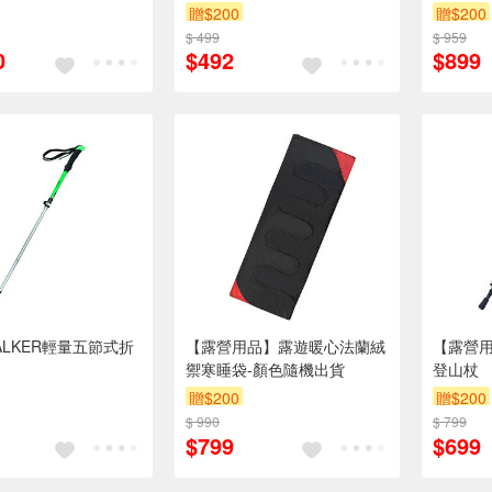
贈$200
贈$200
$ 499
$ 959
0
$492
$899
ALKER輕量五節式折
【露營用品】露遊暖心法蘭絨
【露營
禦寒睡袋-顏色隨機出貨
登山杖
贈$200
贈$200
$ 990
$ 799
$799
$699