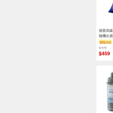
德晉高級棉
隨機出貨
贈$200
$ 479
$459