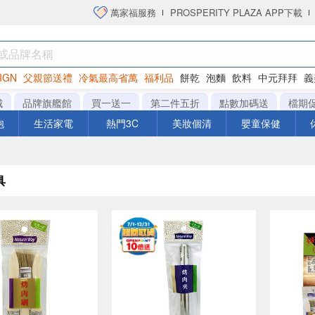
萬家福服務
PROSPERITY PLAZA APP下載
IGN
父親節送禮
冷氣最高省萬
福利品
餅乾
泡麵
飲料
中元拜拜
義
衛生紙
城
品牌旗艦館
買一送一
第二件五折
點數加碼送
檔期
泡
生活家電
熱門3C
美妝個清
嬰童保健
具