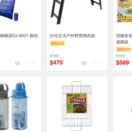
睡袋DJ-9007-顏色
日光生活戶外野營烤肉架
培樂多廚
遊戲組
贈$200
贈$200
$ 569
$ 699
$470
$589