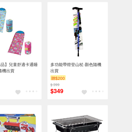
用品】兒童舒適卡通睡
多功能帶燈登山杖-顏色隨機
隨機出貨
出貨
贈$200
$ 399
$349