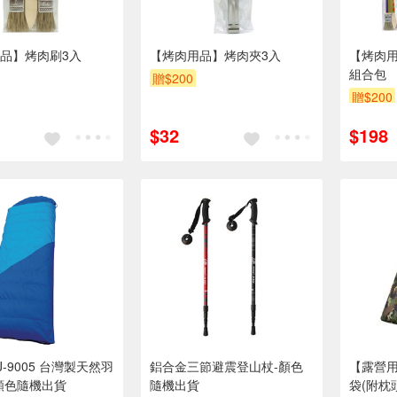
品】烤肉刷3入
【烤肉用品】烤肉夾3入
【烤肉
組合包
贈$200
贈$200
$32
$198
-9005 台灣製天然羽
鋁合金三節避震登山杖-顏色
【露營
顏色隨機出貨
隨機出貨
袋(附枕頭