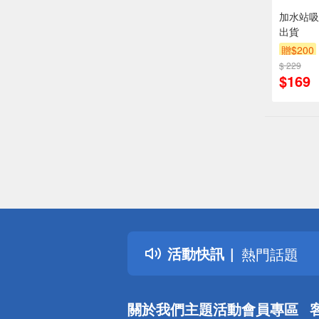
加水站吸
出貨
贈$200
$ 229
$169
偏遠地區配
詐騙網頁！
得獎公告
活動快訊
熱門話題
銀行優惠
偏遠地區配
關於我們
主題活動
會員專區
詐騙網頁！