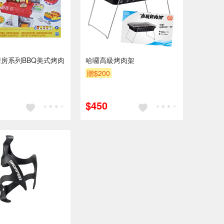
房系列BBQ美式烤肉
哈囉高級烤肉架
贈$200
$450