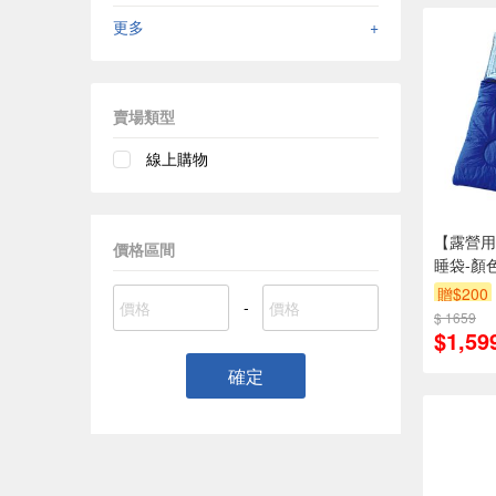
更多
+
賣場類型
線上購物
【露營用
價格區間
睡袋-顏
贈$200
-
$ 1659
$1,59
確定