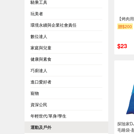
騎乘工具
玩美者
【烤肉用
環境永續與企業社會責任
贈$200
數位達人
$23
家庭與兒童
健康與素食
巧廚達人
進口愛好者
寵物
資深公民
年輕世代/單身/學生
探險家DJ
運動及戶外
毛睡袋-