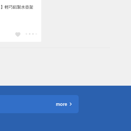
車】輕巧鋁製水壺架
more