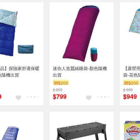
品】探險家舒適保暖
迷你人造蠶絲睡袋-顏色隨機
【露營
色隨機出貨
出貨
袋-花色
贈$200
贈$200
$ 859
$ 988
9
$799
$949