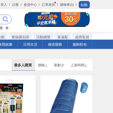
結帳
登入
註冊
會員中心
訂單查詢
購物車(0)
美
米
促銷
整箱購划算
活動總覽
家速配
超商取貨
休閒娛樂
日用生活
傢俱寢飾
服飾鞋包
最多人購買
價格↓
筆劃少
上架時間↓