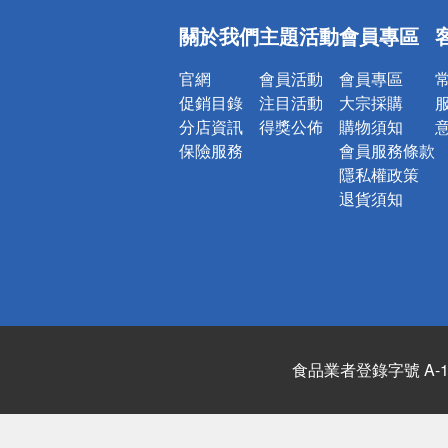
偏遠地區配
關於我們
主題活動
會員專區
詐騙網頁！
官網
會員活動
會員專區
促銷目錄
注目活動
大宗採購
分店資訊
得獎公佈
購物須知
保險服務
會員服務條款
隱私權政策
退貨須知
食品業者登錄字號 A-122