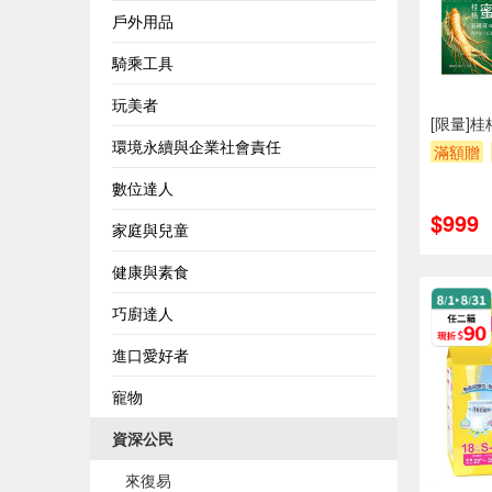
戶外用品
騎乘工具
玩美者
[限量]桂
環境永續與企業社會責任
滿額贈
數位達人
$999
家庭與兒童
健康與素食
巧廚達人
進口愛好者
寵物
資深公民
來復易