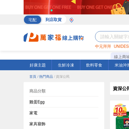
宅配
到店取貨
中元拜拜
UNIDES
海苔
巧克力
罐頭
線上商
好康主題
生鮮冷凍
飲料零食
米油沖
首頁
/ 熱門商品
/ 資深公民
資深公
商品分類
雞蛋Egg
家電
家具寢飾