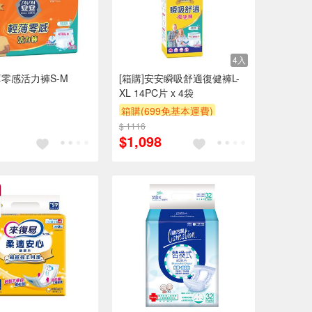
4入
零感活力褲S-M
[箱購]安安瞬吸舒適復健褲L-
XL 14PC片 x 4袋
箱購(699免基本運費)
$ 1116
滿件折
贈$200
$1,098