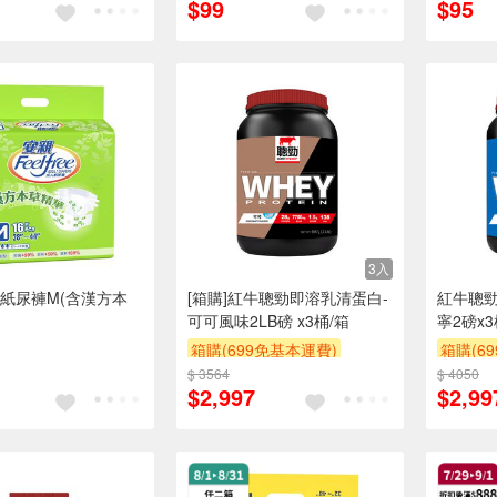
$99
$95
3入
紙尿褲M(含漢方本
[箱購]紅牛聰勁即溶乳清蛋白-
紅牛聰勁
可可風味2LB磅 x3桶/箱
寧2磅x3
箱購(699免基本運費)
箱購(6
$ 3564
贈OPENPOINT
贈$200
$ 4050
贈OPEN
$2,997
$2,99