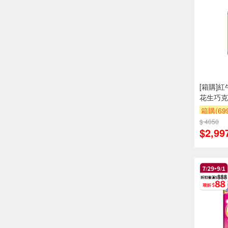
[箱購]
花生巧克
箱購(6
$ 4050
贈OPEN
$2,99