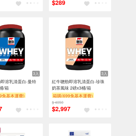
$289
3入
3入
即溶乳清蛋白-曼特
紅牛聰勁即溶乳清蛋白-珍珠
桶/箱
奶茶風味 2磅x3桶/箱
99免基本運費)
箱購(699免基本運費)
POINT
贈$200
$ 4050
贈OPENPOINT
贈$200
7
$2,997