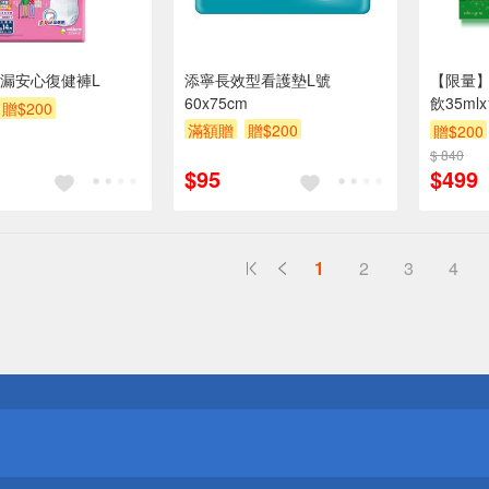
漏安心復健褲L
添寧長效型看護墊L號
【限量
60x75cm
飲35ml
贈$200
滿額贈
贈$200
贈$200
$ 840
$95
$499
1
2
3
4
送
請小心！