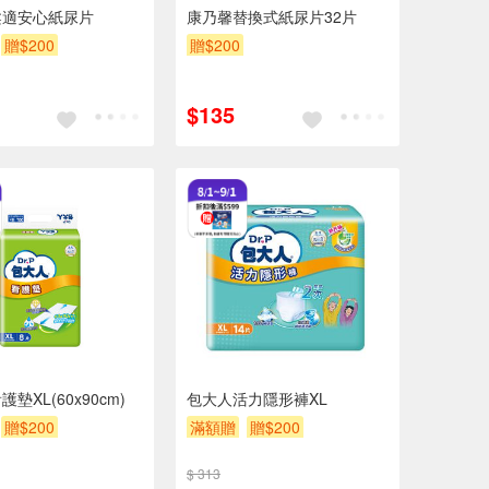
柔適安心紙尿片
康乃馨替換式紙尿片32片
贈$200
贈$200
$135
墊XL(60x90cm)
包大人活力隱形褲XL
贈$200
滿額贈
贈$200
$ 313