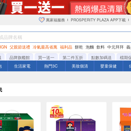
萬家福服務
PROSPERITY PLAZA APP下載
IGN
父親節送禮
冷氣最高省萬
福利品
餅乾
泡麵
飲料
中元拜拜
義
衛生紙
城
品牌旗艦館
買一送一
第二件五折
點數加碼送
檔期
泡
生活家電
熱門3C
美妝個清
嬰童保健
民