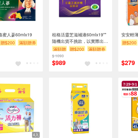
格蜜人蔘60mlx19
桂格活靈芝滋補液60mlx19**
安安輕薄
隨機出貨不挑款，以實際出貨
贈$200
滿額贈券
贈$200
為準。**
滿額贈
贈$200
滿額贈券
$ 1093
$989
$279
4入