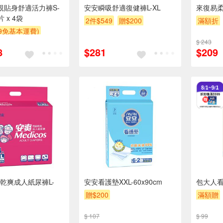
安親貼身舒適活力褲S-
安安瞬吸舒適復健褲L-XL
來復易
片 x 4袋
2件$549
贈$200
滿額折
99免基本運費)
贈$200
$ 243
8
$281
$209
乾爽成人紙尿褲L-
安安看護墊XXL-60x90cm
包大人看護
贈$200
滿額贈
$ 107
$ 99