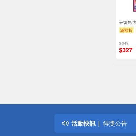
來復易防
滿額折
$ 349
$327
偏遠地區配
詐騙網頁！
得獎公告
活動快訊
熱門話題
銀行優惠