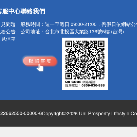
送
客服中心
聯絡我們
請小心！
常見問題
服務時間：
週一至週日 09:00-21:00，例假日依網站
服務公告
公司地址：
台北市北投區大業路136號5樓 (台灣)
意見信箱
662550-00000-6
Copyright©2026 Uni-Prosperity Lifestyle Co