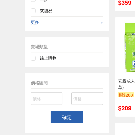
$359
來復易
更多
+
賣場類型
線上購物
安親成人
價格區間
草)
贈$200
-
$209
確定