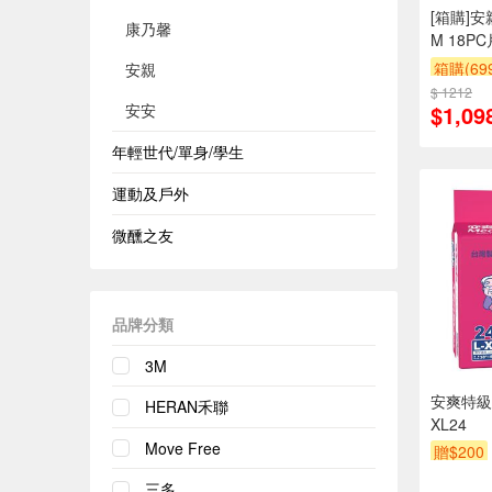
[箱購]
康乃馨
M 18PC
箱購(6
安親
$ 1212
滿件折
安安
$1,09
年輕世代/單身/學生
運動及戶外
微醺之友
品牌分類
3M
安爽特級
HERAN禾聯
XL24
Move Free
贈$200
三多