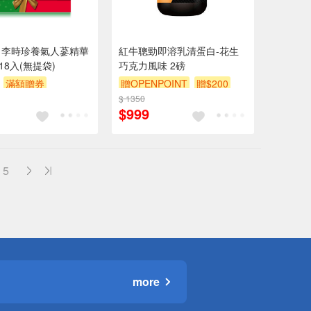
】李時珍養氣人蔘精華
紅牛聰勁即溶乳清蛋白-花生
x18入(無提袋)
巧克力風味 2磅
滿額贈券
贈OPENPOINT
贈$200
$ 1350
$999
5
more