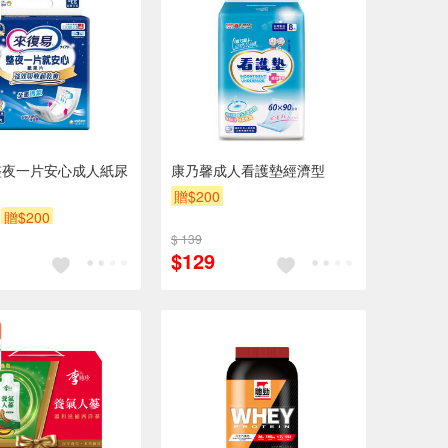
整夜一片安心成人紙尿
康乃馨成人看護墊經濟型
贈$200
贈$200
$ 139
$129