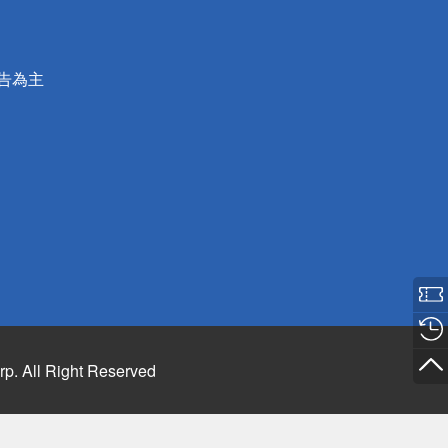
公告為主
rp. All Right Reserved