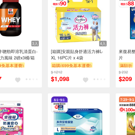
3入
4入
紅牛聰勁即溶乳清蛋白-
[箱購]安親貼身舒適活力褲L-
來復易
力風味 2磅x3桶/箱
XL 16PC片 x 4袋
片
99免基本運費)
箱購(699免基本運費)
滿額折
POINT
贈$200
$ 1212
滿件折
贈$200
$ 232
7
$1,098
$209