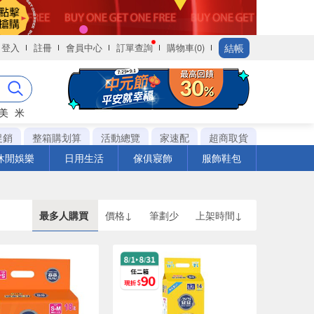
結帳
登入
註冊
會員中心
訂單查詢
購物車(0)
美
米
促銷
整箱購划算
活動總覽
家速配
超商取貨
休閒娛樂
日用生活
傢俱寢飾
服飾鞋包
最多人購買
價格↓
筆劃少
上架時間↓