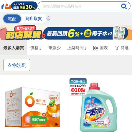
宅配
到店取貨
最多人購買
價格↓
筆劃少
上架時間↓
圖表
篩選
衣物洗劑