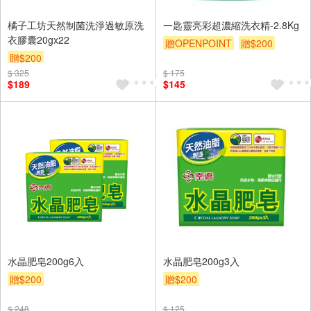
橘子工坊天然制菌洗淨過敏原洗
一匙靈亮彩超濃縮洗衣精-2.8Kg
衣膠囊20gx22
贈OPENPOINT
贈$200
贈$200
$ 325
$ 175
$189
$145
水晶肥皂200g6入
水晶肥皂200g3入
贈$200
贈$200
$ 248
$ 125