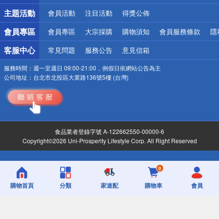
詐騙網頁！請小心！
主題活動
會員活動
注目活動
得獎公佈
會員專區
會員專區
大宗採購
購物須知
會員服務條款
隱
客服中心
常見問題
服務公告
意見信箱
服務時間：
週一至週日 09:00-21:00，例假日依網站公告為主
公司地址：
台北市北投區大業路136號5樓 (台灣)
食品業者登錄字號 A-122662550-00000-6
Copyright©2026 Uni-Prosperity Lifestyle Corp. All Right Reserved
0
購物首頁
分類
家速配
購物車
會員