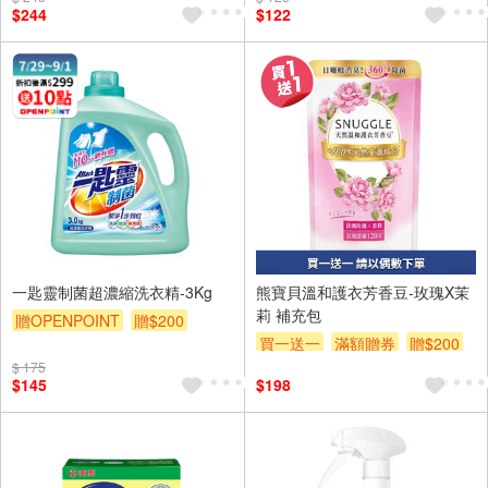
$244
$122
一匙靈制菌超濃縮洗衣精-3Kg
熊寶貝溫和護衣芳香豆-玫瑰X茉
莉 補充包
贈OPENPOINT
贈$200
買一送一
滿額贈券
贈$200
$ 175
$145
$198