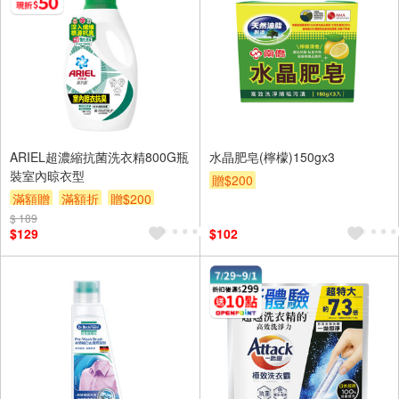
ARIEL超濃縮抗菌洗衣精800G瓶
水晶肥皂(檸檬)150gx3
裝室內晾衣型
贈$200
滿額贈
滿額折
贈$200
$ 189
$129
$102