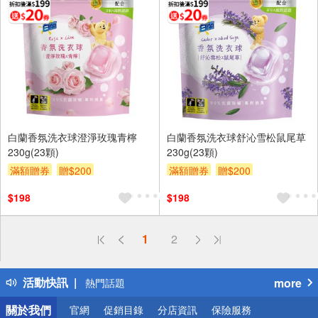
白蘭香氛洗衣球澄淨玫瑰青檸
白蘭香氛洗衣球舒沁雪松鼠尾草
230g(23顆)
230g(23顆)
滿額贈券
贈$200
滿額贈券
贈$200
$198
$198
偏遠地區配送
1
2
詐騙網頁！請小心！
得獎公告
活動快訊
more
熱門話題
銀行優惠
關於我們
官網
促銷目錄
分店資訊
保險服務
偏遠地區配送