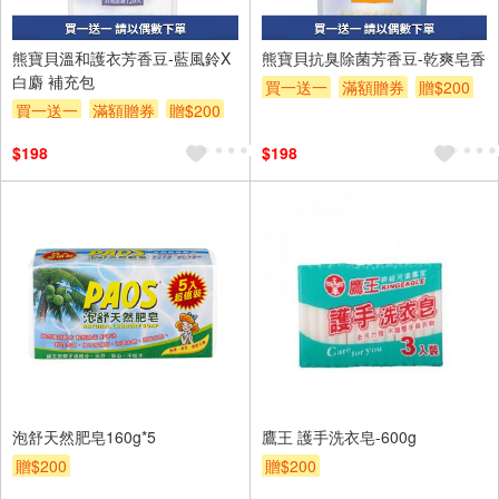
熊寶貝溫和護衣芳香豆-藍風鈴X
熊寶貝抗臭除菌芳香豆-乾爽皂香
白麝 補充包
買一送一
滿額贈券
贈$200
買一送一
滿額贈券
贈$200
$198
$198
泡舒天然肥皂160g*5
鷹王 護手洗衣皂-600g
贈$200
贈$200