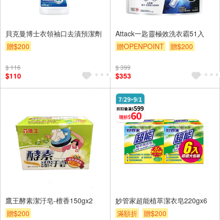
貝克曼博士衣領袖口去漬預潔劑
Attack一匙靈極效洗衣霸51入
贈$200
贈OPENPOINT
贈$200
$ 116
$ 399
$110
$353
鷹王酵素潔汙皂-檀香150gx2
妙管家超能植萃潔衣皂220gx6
贈$200
滿額折
贈$200