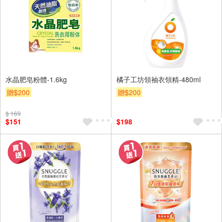
水晶肥皂粉體-1.6kg
橘子工坊領袖衣領精-480ml
贈$200
贈$200
$ 169
$151
$198