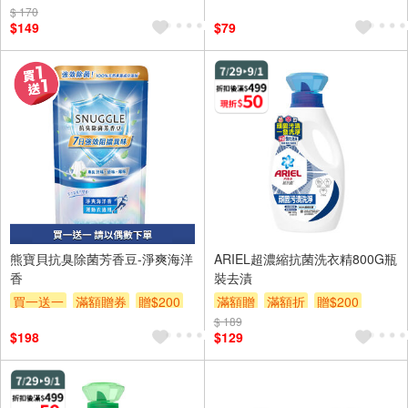
$ 170
$149
$79
熊寶貝抗臭除菌芳香豆-淨爽海洋
ARIEL超濃縮抗菌洗衣精800G瓶
香
裝去漬
買一送一
滿額贈券
贈$200
滿額贈
滿額折
贈$200
$ 189
$198
$129