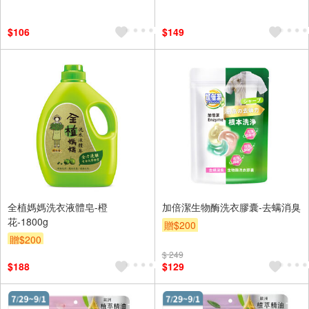
$106
$149
全植媽媽洗衣液體皂-橙
加倍潔生物酶洗衣膠囊-去螨消臭
花-1800g
贈$200
贈$200
$ 249
$188
$129