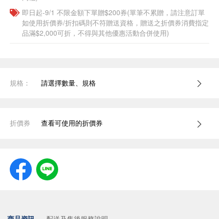
即日起-9/1 不限金額下單贈$200券(單筆不累贈，請注意訂單
如使用折價券/折扣碼則不符贈送資格，贈送之折價券消費指定
品滿$2,000可折，不得與其他優惠活動合併使用)
規格：
請選擇數量、規格
折價券
查看可使用的折價券
商品資訊
配送及售後服務說明