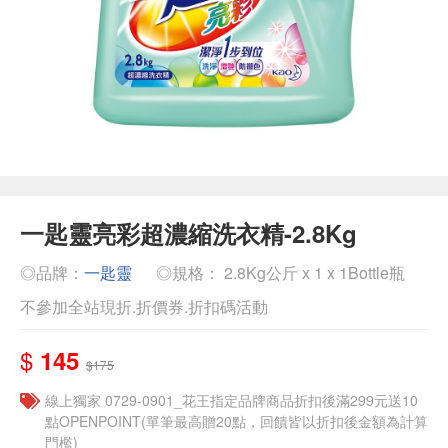
一匙靈亮彩超濃縮洗衣精-2.8Kg
◎品牌：
一匙靈
◎規格： 2.8Kg公斤 x 1 x 1Bottle瓶
不參加全站現折.折價券.折扣碼活動
$
145
$175
線上獨家 0729-0901_花王指定品牌商品折扣後滿299元送10
點OPENPOINT(單筆最高贈20點，回饋皆以折扣後金額為計算
門檻)