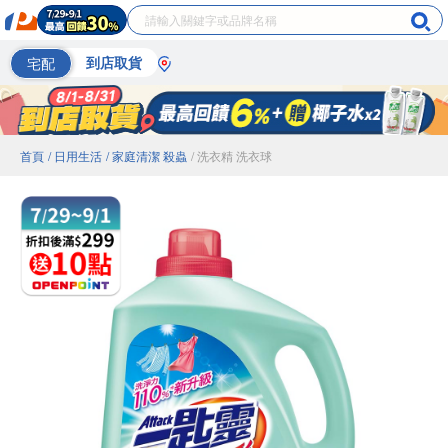
宅配
到店取貨
首頁
/ 日用生活
/ 家庭清潔 殺蟲
/ 洗衣精 洗衣球