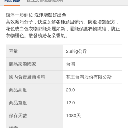
潔淨一步到位 洗淨增豔好出色
高效溶污分子，快速瓦解各種頑固髒污。防退增豔配方，
花色或白色衣物都能亮麗如新，還能保護衣物纖維，防止
衣物褪色。散發繽紛花朵香氣。
容量
2.8Kg公斤
商品來源國家
台灣
國內負責廠商名稱
花王台灣股份有限公斯
商品高度
29.0
商品寬度
12.0
保存天數
1080天