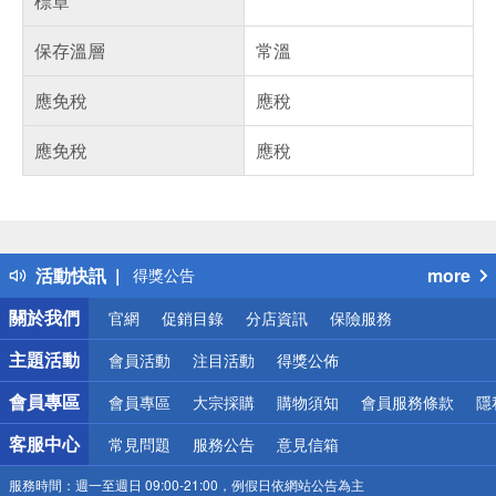
標章
保存溫層
常溫
應免稅
應稅
應免稅
應稅
偏遠地區配送
詐騙網頁！請小心！
得獎公告
活動快訊
more
熱門話題
銀行優惠
關於我們
官網
促銷目錄
分店資訊
保險服務
偏遠地區配送
詐騙網頁！請小心！
主題活動
會員活動
注目活動
得獎公佈
會員專區
會員專區
大宗採購
購物須知
會員服務條款
隱
客服中心
常見問題
服務公告
意見信箱
服務時間：
週一至週日 09:00-21:00，例假日依網站公告為主