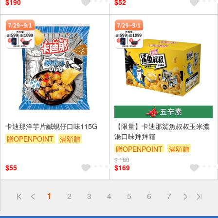
$190
$52
卡迪那洋芋片鹹蜆仔口味115G
【限量】卡迪那鯊魚叔叔玉米濃
湯口味拜拜箱
贈OPENPOINT
滿額贈
贈OPENPOINT
滿額贈
滿額9折
贈$200
$ 180
滿額9折
贈$200
$55
$169
偏遠地區配送
1
2
3
4
5
6
7
詐騙網頁！請小心！
得獎公告