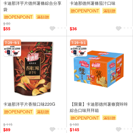
卡迪那洋芋片德州薯條綜合分享
卡迪那德州薯條茄汁口味
袋
贈OPENPOINT
滿額贈
贈OPENPOINT
滿額贈
滿額9折
贈$200
$ 80
滿額9折
贈$200
$55
$36
卡迪那洋芋片香辣口味220G
【限量】卡迪那德州薯條寶咔咔
綜合口味拜拜箱
贈OPENPOINT
滿額贈
贈OPENPOINT
滿額贈
滿額9折
贈$200
$ 115
$ 180
滿額9折
贈$200
$89
$145