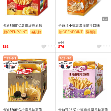
4入
卡迪那95℃薯條經典原味
卡迪那小德薯濃厚茄汁口味
贈OPENPOINT
滿額贈
贈OPENPOINT
滿額贈
滿額9折
贈$200
滿額9折
贈$200
$ 80
$63
$76
卡迪那95℃松露風味薯條
卡迪那95℃北海道起司風味薯條