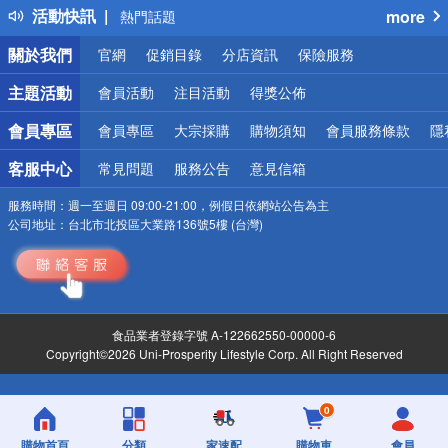
活動快訊
more
熱門話題
銀行優惠
關於我們
官網
促銷目錄
分店資訊
保險服務
偏遠地區配送
詐騙網頁！請小心！
主題活動
會員活動
注目活動
得獎公佈
會員專區
會員專區
大宗採購
購物須知
會員服務條款
隱
客服中心
常見問題
服務公告
意見信箱
服務時間：
週一至週日 09:00-21:00，例假日依網站公告為主
公司地址：
台北市北投區大業路136號5樓 (台灣)
食品業者登錄字號 A-122662550-00000-6
Copyright©2026 Uni-Prosperity Lifestyle Corp. All Right Reserved
0
購物首頁
分類
家速配
購物車
會員