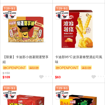
【限量】卡迪那小德薯開運雙享
卡迪那95℃波浪薯條雙濃起司風
組
味
贈OPENPOINT
滿額贈
贈OPENPOINT
滿額贈
$ 150
滿額9折
贈$200
滿額9折
贈$200
$109
$63