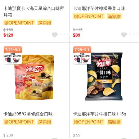
卡迪那寶卡卡滿天星綜合口味拜
卡迪那洋芋片檸檬香菜口味
拜箱
贈OPENPOINT
滿額贈
贈OPENPOINT
滿額贈
滿額9折
贈$200
$ 160
滿額9折
贈$200
$ 115
$129
$89
卡迪那95℃薯條綜合口味
卡迪那洋芋片牛排口味115g
贈OPENPOINT
滿額贈
贈OPENPOINT
滿額贈
滿額9折
贈$200
滿額9折
贈$200
$ 238
$ 59