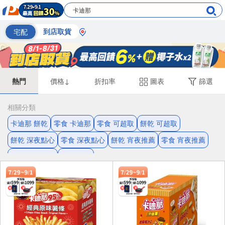
宅配
到店取貨
熱門
價格↓
折扣率
圖表
篩選
相關分類
卡迪那 餅乾
零食 卡迪那
零食 可超取
餅乾 可超取
餅乾 深夜點心
零食 深夜點心
餅乾 宵夜推薦
零食 宵夜推薦
卡迪那 可超取
追劇 零食