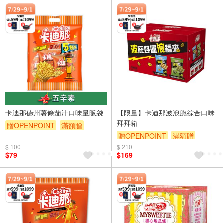
卡迪那德州薯條茄汁口味量販袋
【限量】卡迪那波浪脆綜合口味
拜拜箱
贈OPENPOINT
滿額贈
贈OPENPOINT
滿額贈
滿額9折
贈$200
$ 100
$ 210
滿額9折
贈$200
$79
$169