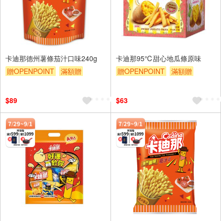
卡迪那德州薯條茄汁口味240g
卡迪那95℃甜心地瓜條原味
贈OPENPOINT
滿額贈
贈OPENPOINT
滿額贈
滿額9折
贈$200
滿額9折
贈$200
$89
$63