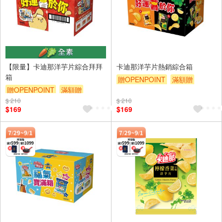
【限量】卡迪那洋芋片綜合拜拜
卡迪那洋芋片熱銷綜合箱
箱
贈OPENPOINT
滿額贈
贈OPENPOINT
滿額贈
滿額9折
贈$200
$ 210
滿額9折
贈$200
$ 210
$169
$169