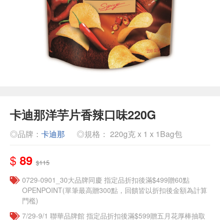
卡迪那洋芋片香辣口味220G
◎品牌：
卡迪那
◎規格： 220g克 x 1 x 1Bag包
$
89
$115
0729-0901_30大品牌同慶 指定品折扣後滿$499贈60點
OPENPOINT(單筆最高贈300點，回饋皆以折扣後金額為計算
門檻)
7/29-9/1 聯華品牌館 指定品折扣後滿$599贈五月花厚棒抽取