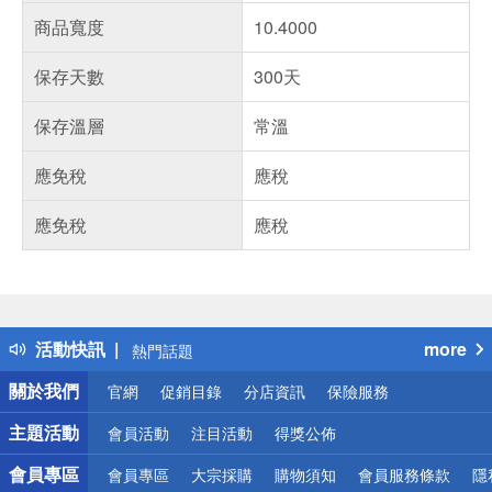
商品寬度
10.4000
保存天數
300天
保存溫層
常溫
應免稅
應稅
應免稅
應稅
偏遠地區配送
詐騙網頁！請小心！
得獎公告
活動快訊
more
熱門話題
銀行優惠
關於我們
官網
促銷目錄
分店資訊
保險服務
偏遠地區配送
詐騙網頁！請小心！
主題活動
會員活動
注目活動
得獎公佈
會員專區
會員專區
大宗採購
購物須知
會員服務條款
隱