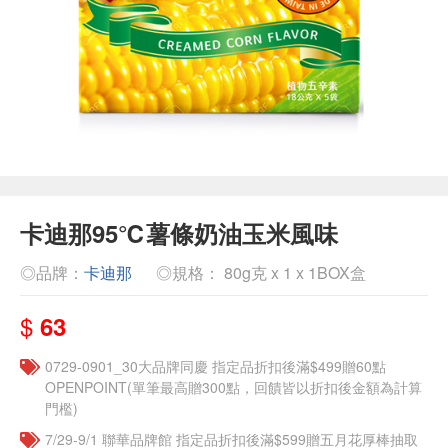
卡迪那95℃薯條奶油玉米風味
◎品牌：
卡迪那
◎規格： 80g克 x 1 x 1BOX盒
$
63
0729-0901_30大品牌同慶 指定品折扣後滿$499贈60點
OPENPOINT(單筆最高贈300點，回饋皆以折扣後金額為計算
門檻)
7/29-9/1 聯華品牌館 指定品折扣後滿$599贈五月花厚棒抽取