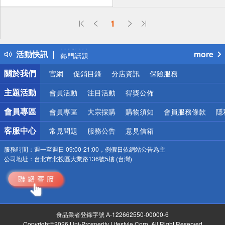
偏遠地區配送
1
詐騙網頁！請小心！
得獎公告
活動快訊
more
熱門話題
銀行優惠
關於我們
官網
促銷目錄
分店資訊
保險服務
偏遠地區配送
詐騙網頁！請小心！
主題活動
會員活動
注目活動
得獎公佈
會員專區
會員專區
大宗採購
購物須知
會員服務條款
隱
客服中心
常見問題
服務公告
意見信箱
服務時間：
週一至週日 09:00-21:00，例假日依網站公告為主
公司地址：
台北市北投區大業路136號5樓 (台灣)
食品業者登錄字號 A-122662550-00000-6
Copyright©2026 Uni-Prosperity Lifestyle Corp. All Right Reserved