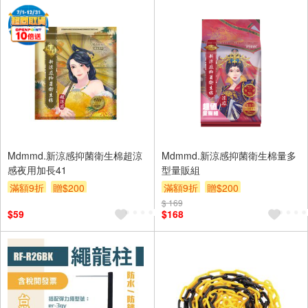
Mdmmd.新涼感抑菌衛生棉超涼
Mdmmd.新涼感抑菌衛生棉量多
感夜用加長41
型量販組
滿額9折
贈$200
滿額9折
贈$200
$ 169
$59
$168