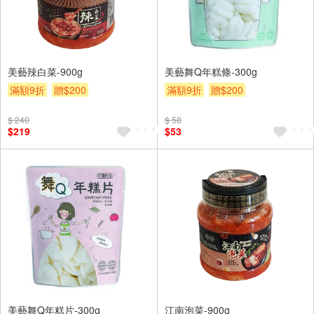
美藝辣白菜-900g
美藝舞Q年糕條-300g
滿額9折
贈$200
滿額9折
贈$200
$ 240
$ 58
$219
$53
美藝舞Q年糕片-300g
江南泡菜-900g