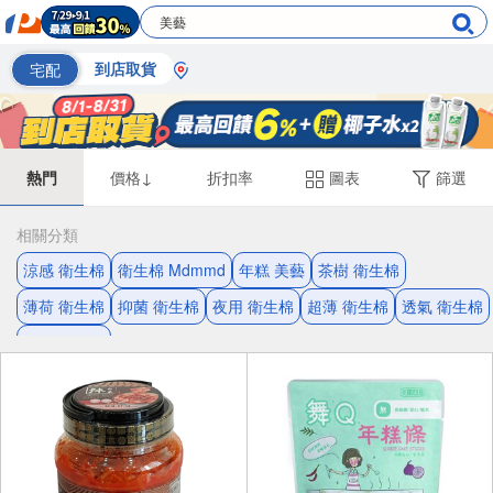
宅配
到店取貨
熱門
價格↓
折扣率
圖表
篩選
相關分類
涼感 衛生棉
衛生棉 Mdmmd
年糕 美藝
茶樹 衛生棉
薄荷 衛生棉
抑菌 衛生棉
夜用 衛生棉
超薄 衛生棉
透氣 衛生棉
瞬吸 衛生棉