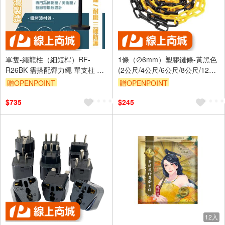
單隻-繩龍柱（細短桿）RF-
1條（∅6mm）塑膠鏈條-黃黑色
R26BK 需搭配彈力繩 單支柱 畫
(2公尺/4公尺/6公尺/8公尺/12公
展專用 藝廊欄柱 紅龍柱 圍欄 臺
尺）塑膠鍊條 室內 美術品圍欄
贈OPENPOINT
贈OPENPOINT
灣製造 美術展覽
多功能鎖鏈
$735
$245
12入