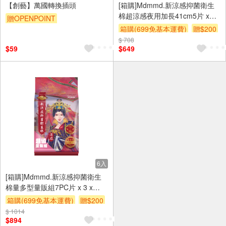
【創藝】萬國轉換插頭
[箱購]Mdmmd.新涼感抑菌衛生
棉超涼感夜用加長41cm5片 x
贈OPENPOINT
12PC包
箱購(699免基本運費)
贈$200
$ 708
$59
$649
6入
[箱購]Mdmmd.新涼感抑菌衛生
棉量多型量販組7PC片 x 3 x
6PC包
箱購(699免基本運費)
贈$200
$ 1014
$894