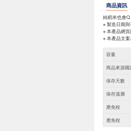
商品資訊
純稻米也會Q
※ 製造日期
※ 本產品網
※ 本產品文
容量
商品來源國
保存天數
保存溫層
應免稅
應免稅