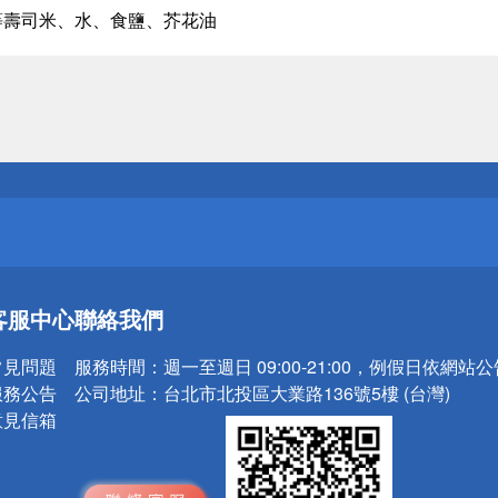
等壽司米、水、食鹽、芥花油
送
請小心！
送
客服中心
聯絡我們
請小心！
常見問題
服務時間：
週一至週日 09:00-21:00，例假日依網站
服務公告
公司地址：
台北市北投區大業路136號5樓 (台灣)
意見信箱