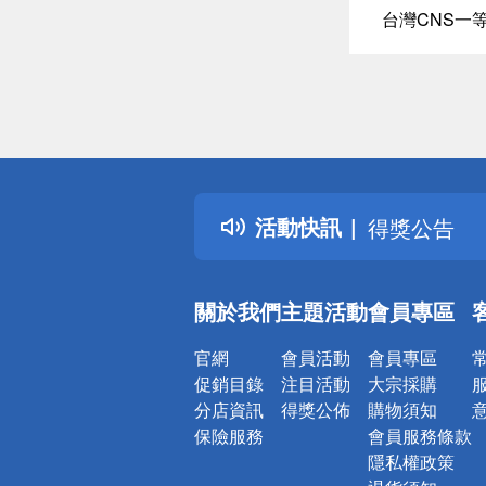
台灣CNS一
偏遠地區配
詐騙網頁！
得獎公告
活動快訊
熱門話題
銀行優惠
偏遠地區配
關於我們
主題活動
會員專區
詐騙網頁！
官網
會員活動
會員專區
促銷目錄
注目活動
大宗採購
分店資訊
得獎公佈
購物須知
保險服務
會員服務條款
隱私權政策