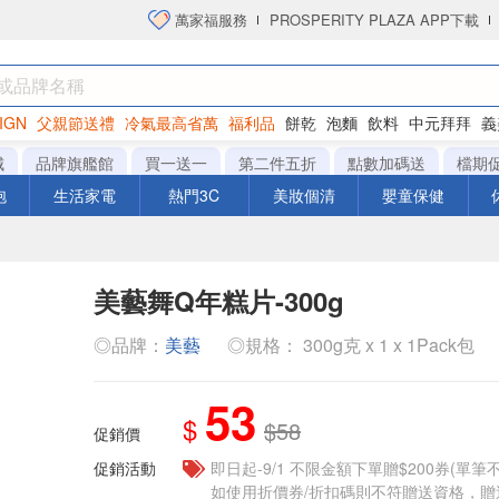
萬家福服務
PROSPERITY PLAZA APP下載
IGN
父親節送禮
冷氣最高省萬
福利品
餅乾
泡麵
飲料
中元拜拜
義
洋芋片
城
品牌旗艦館
買一送一
第二件五折
點數加碼送
檔期
泡
生活家電
熱門3C
美妝個清
嬰童保健
美藝舞Q年糕片-300g
◎品牌：
美藝
◎規格： 300g克 x 1 x 1Pack包
53
$
$58
促銷價
促銷活動
即日起-9/1 不限金額下單贈$200券(單
如使用折價券/折扣碼則不符贈送資格，