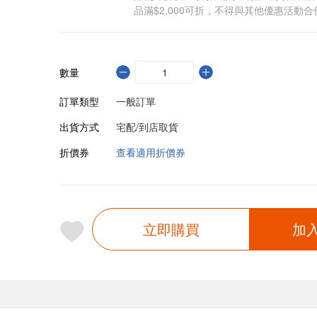
品滿$2,000可折，不得與其他優惠活動合
數量
訂單類型
一般訂單
出貨方式
宅配/到店取貨
折價券
查看適用折價券
立即購買
加