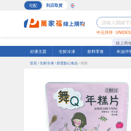
宅配
到店取貨
中元拜拜
UNIDES
巧克力
罐頭
海苔
線上商
好康主題
生鮮冷凍
飲料零食
米油沖
首頁
/ 生鮮冷凍
/ 奶蛋點心食品
/ 糕類