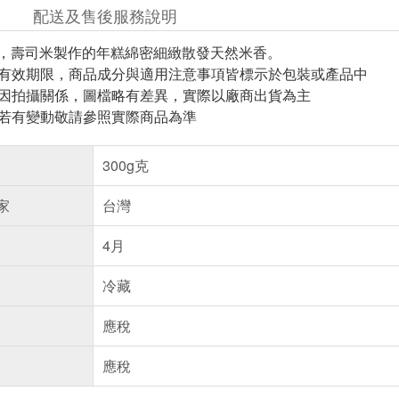
配送及售後服務說明
，壽司米製作的年糕綿密細緻散發天然米香。
與有效期限，商品成分與適用注意事項皆標示於包裝或產品中
頁因拍攝關係，圖檔略有差異，實際以廠商出貨為主
案若有變動敬請參照實際商品為準
300g克
家
台灣
4月
冷藏
應稅
應稅