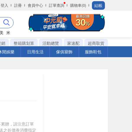
結帳
登入
註冊
會員中心
訂單查詢
購物車(0)
美
米
促銷
整箱購划算
活動總覽
家速配
超商取貨
休閒娛樂
日用生活
傢俱寢飾
服飾鞋包
筆不累贈，請注意訂單
贈送之折價券消費指定