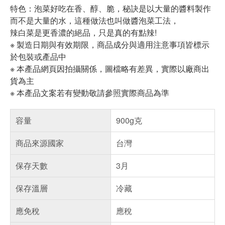
特色：泡菜好吃在香、醇、脆，秘訣是以大量的醬料製作
而不是大量的水，這種做法也叫做醬泡菜工法，
辣白菜是更香濃的絕品，只是真的有點辣!
※ 製造日期與有效期限，商品成分與適用注意事項皆標示
於包裝或產品中
※ 本產品網頁因拍攝關係，圖檔略有差異，實際以廠商出
貨為主
※ 本產品文案若有變動敬請參照實際商品為準
容量
900g克
商品來源國家
台灣
保存天數
3月
保存溫層
冷藏
應免稅
應稅