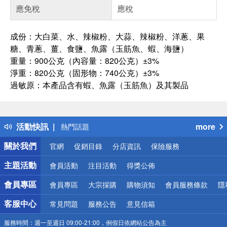
應免稅
應稅
成份：大白菜、水、辣椒粉、大蒜、辣椒粉、洋蔥、果
糖、青蔥、薑、食鹽、魚露（玉筋魚、蝦、海鹽）
重量：900公克（內容量：820公克）±3%
淨重：820公克（固形物：740公克）±3%
過敏原：本產品含有蝦、魚露（玉筋魚）及其製品
偏遠地區配送
詐騙網頁！請小心！
得獎公告
活動快訊
more
熱門話題
銀行優惠
關於我們
官網
促銷目錄
分店資訊
保險服務
偏遠地區配送
詐騙網頁！請小心！
主題活動
會員活動
注目活動
得獎公佈
會員專區
會員專區
大宗採購
購物須知
會員服務條款
隱
客服中心
常見問題
服務公告
意見信箱
服務時間：
週一至週日 09:00-21:00，例假日依網站公告為主