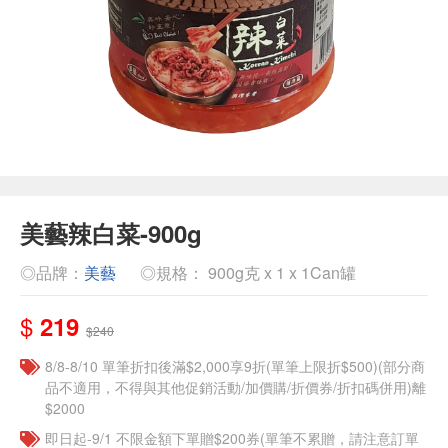
美藝辣白菜-900g
◎品牌：
美藝
◎規格： 900g克 x 1 x 1Can罐
$
219
$240
8/8-8/10 單筆折扣後滿$2,000享9折(單筆上限折$500)(部分商
品不適用，不得與其他促銷活動/加價購/折價券/折扣碼併用)離
$2000
即日起-9/1 不限金額下單贈$200券(單筆不累贈，請注意訂單