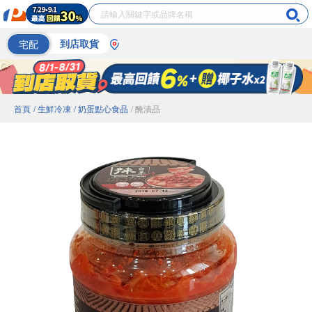
宅配
到店取貨
首頁
/ 生鮮冷凍
/ 奶蛋點心食品
/ 醃漬品