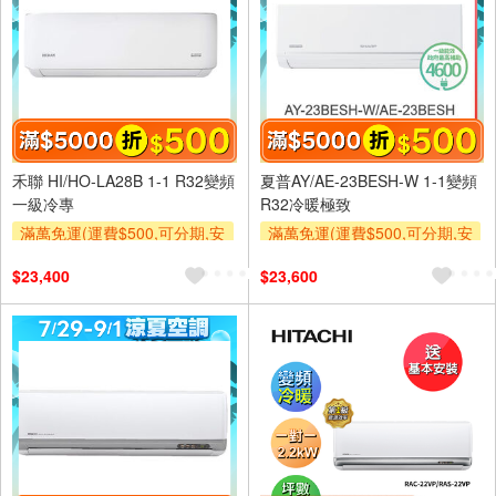
禾聯 HI/HO-LA28B 1-1 R32變頻
夏普AY/AE-23BESH-W 1-1變頻
一級冷專
R32冷暖極致
滿萬免運(運費$500,可分期,安
滿萬免運(運費$500,可分期,安
裝跨區費另計,單品未滿1萬元
裝跨區費另計,單品未滿1萬元
$23,400
$23,600
及使用6期以上分期0利率,需付
及使用6期以上分期0利率,需付
基本安裝運費)
基本安裝運費)
滿額折$500
滿額折$500