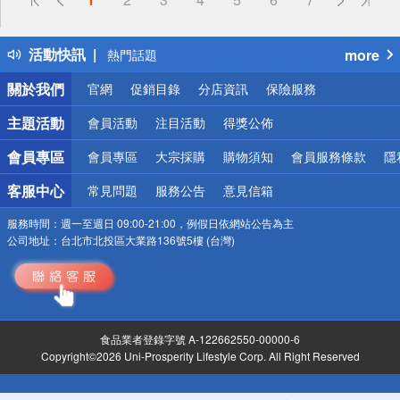
詐騙網頁！請小心！
得獎公告
活動快訊
more
熱門話題
銀行優惠
關於我們
官網
促銷目錄
分店資訊
保險服務
偏遠地區配送
詐騙網頁！請小心！
主題活動
會員活動
注目活動
得獎公佈
會員專區
會員專區
大宗採購
購物須知
會員服務條款
隱
客服中心
常見問題
服務公告
意見信箱
服務時間：
週一至週日 09:00-21:00，例假日依網站公告為主
公司地址：
台北市北投區大業路136號5樓 (台灣)
食品業者登錄字號 A-122662550-00000-6
Copyright©2026 Uni-Prosperity Lifestyle Corp. All Right Reserved