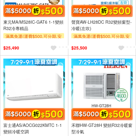
東元MA/MS28IC-GAT6 1-1變頻
聲寶AW-LH28DC R32變頻窗型-
R32冷專精品
冷暖(左吹)
滿萬免運(運費$500,可分期,安
滿萬免運(運費$500,可分期,安
裝跨區費另計,單品未滿1萬元
裝跨區費另計,單品未滿1萬元
$25,490
$25,500
及使用6期以上分期0利率,需付
及使用6期以上分期0利率,需付
基本安裝運費)
基本安裝運費)
滿額折$500
滿額折$500
富士通AS/AOCG022KMTC 1-1
禾聯HW-GT28H 變頻R32冷暖窗
變頻冷暖空調
型冷氣