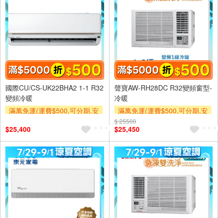
國際CU/CS-UK22BHA2 1-1 R32
聲寶AW-RH28DC R32變頻窗型-
變頻冷暖
冷暖
滿萬免運(運費$500,可分期,安
滿萬免運(運費$500,可分期,安
裝跨區費另計,單品未滿1萬元
裝跨區費另計,單品未滿1萬元
$ 25500
$25,400
$25,450
及使用6期以上分期0利率,需付
及使用6期以上分期0利率,需付
基本安裝運費)
基本安裝運費)
滿額折$500
滿額折$500