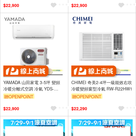
$22,900
$22,900
及使用6期以上分期0利率,需付
基本安裝運費)
滿額折$500
YAMADA 山田家電 3-5坪 變頻
CHIMEI 奇美2-4坪一級能效右吹
冷暖分離式空調 冷氣 YDS-
冷暖變頻窗型冷氣 RW-R22HW1
FN28AH/YDC-FN28AH
贈OPENPOINT
贈OPENPOINT
$22,900
$22,290