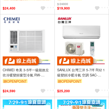
裝跨區費另計,單品未滿1萬元
$ 24800
$24,400
$19,900
及使用6期以上分期0利率,需付
基本安裝運費)
滿額折$500
CHIMEI 奇美 3-5坪一級能效左
SANLUX 台灣三洋 5-7坪 R32 1
吹冷暖變頻窗型冷氣 RW-
級變頻冷暖冷氣 空調 SAC-
L29HW1
V36HR3/SAE-V36HR3
贈OPENPOINT
贈OPENPOINT
$24,590
$25,200