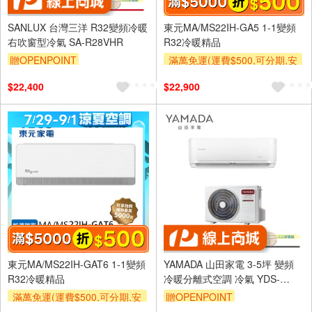
SANLUX 台灣三洋 R32變頻冷暖
東元MA/MS22IH-GA5 1-1變頻
右吹窗型冷氣 SA-R28VHR
R32冷暖精品
贈OPENPOINT
滿萬免運(運費$500,可分期,安
裝跨區費另計,單品未滿1萬元
$22,400
$22,900
及使用6期以上分期0利率,需付
基本安裝運費)
滿額折$500
東元MA/MS22IH-GAT6 1-1變頻
YAMADA 山田家電 3-5坪 變頻
R32冷暖精品
冷暖分離式空調 冷氣 YDS-
FN28H/YDC-FN28H
滿萬免運(運費$500,可分期,安
贈OPENPOINT
裝跨區費另計,單品未滿1萬元