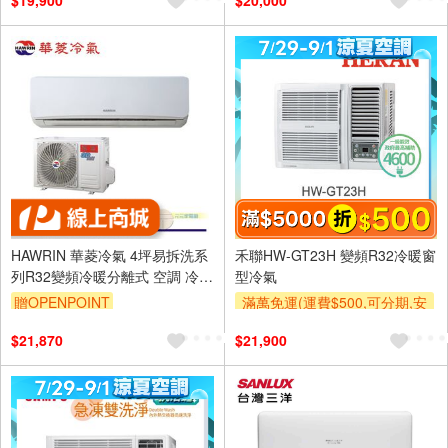
$19,900
$20,000
及使用6期以上分期0利率,需付
基本安裝運費)
滿額折$500
HAWRIN 華菱冷氣 4坪易拆洗系
禾聯HW-GT23H 變頻R32冷暖窗
列R32變頻冷暖分離式 空調 冷氣
型冷氣
DTC-28KIGSH/DNE-28KIGSH
贈OPENPOINT
滿萬免運(運費$500,可分期,安
裝跨區費另計,單品未滿1萬元
$21,870
$21,900
及使用6期以上分期0利率,需付
基本安裝運費)
滿額折$500