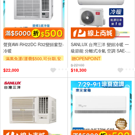
聲寶AW-RH22DC R32變頻窗型-
SANLUX 台灣三洋 變頻冷暖 一
冷暖
級節能 分離式冷氣 空調 SAE-
V23HJ3/SAC-V23HJ3
滿萬免運(運費$500,可分期,安
贈OPENPOINT
裝跨區費另計,單品未滿1萬元
$ 22100
$22,000
$18,300
及使用6期以上分期0利率,需付
基本安裝運費)
滿額折$500