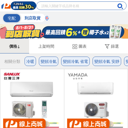
宅配
到店取貨
價格↓
上架時間
圖表
篩選
相關分類
冷暖
變頻冷氣
變頻冷氣 省電
變頻冷氣 安靜