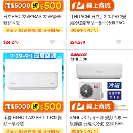
日立RAC-22VP/RAS-22VP豪華
【HITACHI 日立】2-3坪R32變
變頻冷暖
頻冷暖豪華型一對一冷氣RAC-
22VP/RAS-22VP
滿萬免運(運費$500,可分期,安
贈OPENPOINT
裝跨區費另計,單品未滿1萬元
$24,270
$24,270
及使用6期以上分期0利率,需付
基本安裝運費)
滿額折$500
禾聯 HI/HO-LA28BH 1-1 R32變
SANLUX 台灣三洋 變頻冷暖 一
頻一級冷暖
級節能 分離式冷氣 空調 SAE-
V28HJ3/SAC-V28HJ3
滿萬免運(運費$500,可分期,安
贈OPENPOINT