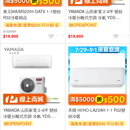
東元MA/MS22IH-GAT6 1-1變頻
YAMADA 山田家電 2-4坪 變頻
R32冷暖精品
冷暖分離式空調 冷氣 YDS-
FN23H/YDC-FN23H
滿萬免運(運費$500,可分期,安
贈OPENPOINT
裝跨區費另計,單品未滿1萬元
$ 22900
$19,900
$19,900
及使用6期以上分期0利率,需付
基本安裝運費)
滿額折$500
滿額贈券
YAMADA 山田家電 2-4坪 變頻
禾聯 HI/HO-LA23AH 1-1 R32變
冷暖分離式空調 冷氣 YDS-
頻冷暖
FN23AH/YDC-FN23AH
贈OPENPOINT
滿萬免運(運費$500,可分期,安
裝跨區費另計,單品未滿1萬元