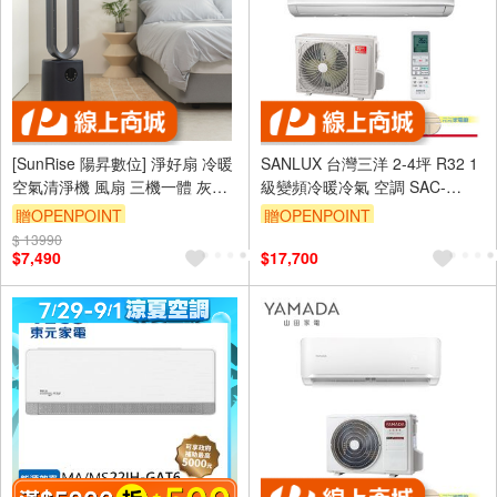
[SunRise 陽昇數位] 淨好扇 冷暖
SANLUX 台灣三洋 2-4坪 R32 1
空氣清淨機 風扇 三機一體 灰色
級變頻冷暖冷氣 空調 SAC-
- Le idea 樂德兒
V22HR3/SAE-V22HR3
贈OPENPOINT
贈OPENPOINT
$ 13990
$7,490
$17,700