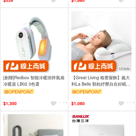
$339
$1,680
[創聯]Redbox 智能冷暖掛脖風扇
【Great Living 格蕾寢飾】義大
冷暖器 LB02 3色選
利La Belle 顆粒紓壓自在好眠枕
四季枕 冷暖枕 枕頭
贈OPENPOINT
贈OPENPOINT
訂單滿 2000 元折抵 100元
$1,300
$1,080
（運費不算在 2000 元的範圍
內）