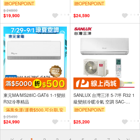
V28HJ3/SAC-V28HJ3
L29HW1
贈OPENPOINT
贈OPENPOINT
$ 24800
$19,900
$24,590
東元MA/MS28IC-GAT6 1-1變頻
SANLUX 台灣三洋 5-7坪 R32 1
R32冷專精品
級變頻冷暖冷氣 空調 SAC-
V36HR3/SAE-V36HR3
滿萬免運(運費$500,可分期,安
贈OPENPOINT
裝跨區費另計,單品未滿1萬元
$ 25490
$24,990
$25,200
及使用6期以上分期0利率,需付
基本安裝運費)
滿額折$500
滿額贈券
偏遠地區配送
1
2
3
4
5
6
7