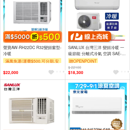
聲寶AW-RH22DC R32變頻窗型-
SANLUX 台灣三洋 變頻冷暖 一
冷暖
級節能 分離式冷氣 空調 SAE-
V23HJ3/SAC-V23HJ3
滿萬免運(運費$500,可分期,安
贈OPENPOINT
裝跨區費另計,單品未滿1萬元
$ 22100
$22,000
$18,300
及使用6期以上分期0利率,需付
基本安裝運費)
滿額折$500
滿額贈券