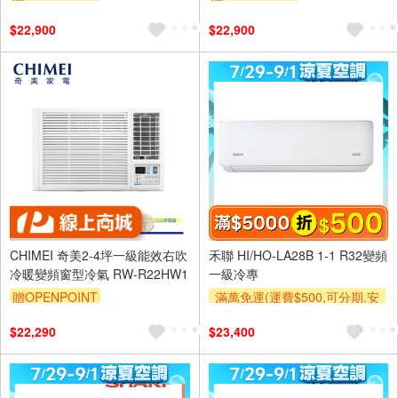
$22,900
$22,900
CHIMEI 奇美2-4坪一級能效右吹
禾聯 HI/HO-LA28B 1-1 R32變頻
冷暖變頻窗型冷氣 RW-R22HW1
一級冷專
贈OPENPOINT
滿萬免運(運費$500,可分期,安
裝跨區費另計,單品未滿1萬元
$22,290
$23,400
及使用6期以上分期0利率,需付
基本安裝運費)
滿額折$500
滿額贈券