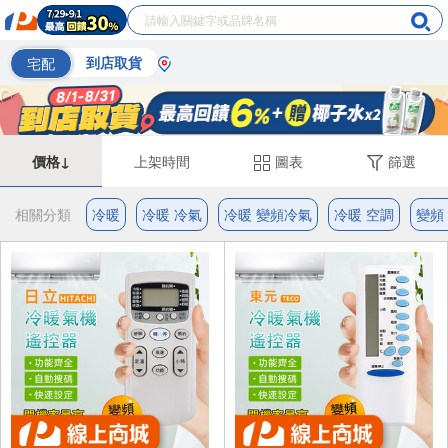
宅配
到店取貨
價格↓
上架時間
圖表
篩選
相關分類
冷暖
冷暖 冷氣
冷暖 變頻冷氣
冷暖 空調
變頻