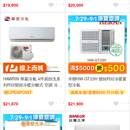
$19,900
$20,000
及使用6期以上分期0利率,需付
基本安裝運費)
滿額折$500
滿額贈券
HAWRIN 華菱冷氣 4坪易拆洗系
禾聯HW-GT23H 變頻R32冷暖窗
列R32變頻冷暖分離式 空調 冷氣
型冷氣
DTC-28KIGSH/DNE-28KIGSH
贈OPENPOINT
滿萬免運(運費$500,可分期,安
裝跨區費另計,單品未滿1萬元
$21,870
$21,900
及使用6期以上分期0利率,需付
基本安裝運費)
滿額折$500
滿額贈券