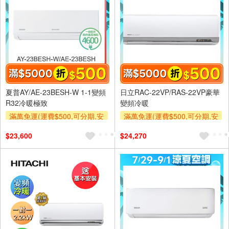
夏普AY/AE-23BESH-W 1-1變頻
日立RAC-22VP/RAS-22VP豪華
R32冷暖極致
變頻冷暖
滿萬免運(運費$500,可分期,安
滿萬免運(運費$500,可分期,安
裝跨區費另計,單品未滿1萬元
裝跨區費另計,單品未滿1萬元
$23,600
$24,270
及使用6期以上分期0利率,需付
及使用6期以上分期0利率,需付
基本安裝運費)
基本安裝運費)
滿額折$500
滿額贈券
滿額折$500
滿額贈券