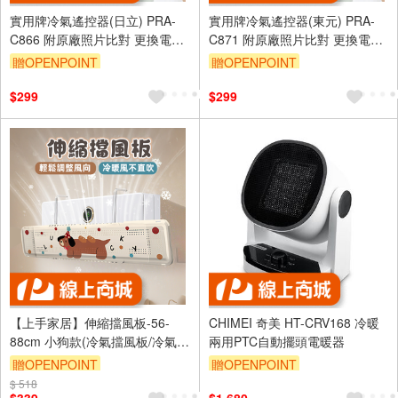
實用牌冷氣遙控器(日立) PRA-
實用牌冷氣遙控器(東元) PRA-
C866 附原廠照片比對 更換電池
C871 附原廠照片比對 更換電池
免設定 台灣設計
免設定 台灣設計
贈OPENPOINT
贈OPENPOINT
訂單滿 2000 元折抵 100元
訂單滿 2000 元折抵 100元
$299
$299
（運費不算在 2000 元的範圍
（運費不算在 2000 元的範圍
內）
內）
單品享9折
單品享9折
【上手家居】伸縮擋風板-56-
CHIMEI 奇美 HT-CRV168 冷暖
88cm 小狗款(冷氣擋風板/冷氣擋
兩用PTC自動擺頭電暖器
板/導流板/冷氣導風罩/空調擋風
贈OPENPOINT
贈OPENPOINT
板/導風罩)
$ 518
訂單滿999享9折