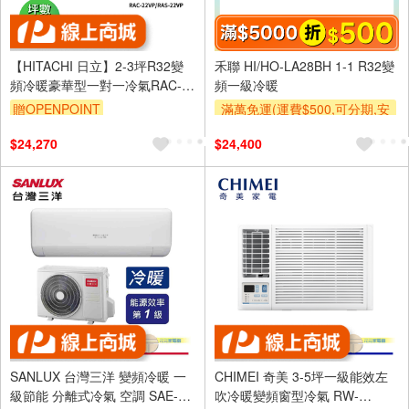
【HITACHI 日立】2-3坪R32變
禾聯 HI/HO-LA28BH 1-1 R32變
頻冷暖豪華型一對一冷氣RAC-
頻一級冷暖
22VP/RAS-22VP
贈OPENPOINT
滿萬免運(運費$500,可分期,安
裝跨區費另計,單品未滿1萬元
$24,270
$24,400
及使用6期以上分期0利率,需付
基本安裝運費)
滿額折$500
滿額贈券
SANLUX 台灣三洋 變頻冷暖 一
CHIMEI 奇美 3-5坪一級能效左
級節能 分離式冷氣 空調 SAE-
吹冷暖變頻窗型冷氣 RW-