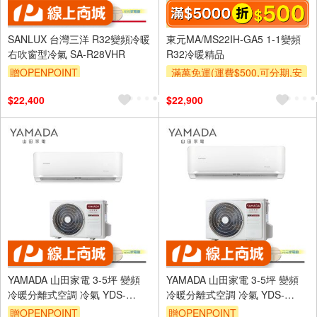
SANLUX 台灣三洋 R32變頻冷暖
東元MA/MS22IH-GA5 1-1變頻
右吹窗型冷氣 SA-R28VHR
R32冷暖精品
贈OPENPOINT
滿萬免運(運費$500,可分期,安
裝跨區費另計,單品未滿1萬元
$22,400
$22,900
及使用6期以上分期0利率,需付
基本安裝運費)
滿額折$500
滿額贈券
YAMADA 山田家電 3-5坪 變頻
YAMADA 山田家電 3-5坪 變頻
冷暖分離式空調 冷氣 YDS-
冷暖分離式空調 冷氣 YDS-
FN28H/YDC-FN28H
FN28AH/YDC-FN28AH
贈OPENPOINT
贈OPENPOINT