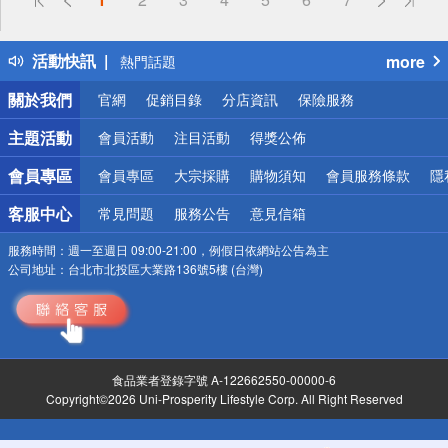
詐騙網頁！請小心！
得獎公告
活動快訊
more
熱門話題
銀行優惠
關於我們
官網
促銷目錄
分店資訊
保險服務
偏遠地區配送
詐騙網頁！請小心！
主題活動
會員活動
注目活動
得獎公佈
會員專區
會員專區
大宗採購
購物須知
會員服務條款
隱
客服中心
常見問題
服務公告
意見信箱
服務時間：
週一至週日 09:00-21:00，例假日依網站公告為主
公司地址：
台北市北投區大業路136號5樓 (台灣)
食品業者登錄字號 A-122662550-00000-6
Copyright©2026 Uni-Prosperity Lifestyle Corp. All Right Reserved