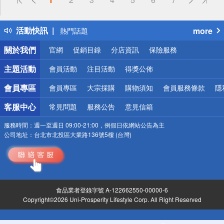
詐騙網頁！請小心！
得獎公告
活動快訊
more
熱門話題
銀行優惠
關於我們
官網
促銷目錄
分店資訊
保險服務
偏遠地區配送
詐騙網頁！請小心！
主題活動
會員活動
注目活動
得獎公佈
會員專區
會員專區
大宗採購
購物須知
會員服務條款
隱
客服中心
常見問題
服務公告
意見信箱
服務時間：
週一至週日 09:00-21:00，例假日依網站公告為主
公司地址：
台北市北投區大業路136號5樓 (台灣)
食品業者登錄字號 A-122662550-00000-6
Copyright©2026 Uni-Prosperity Lifestyle Corp. All Right Reserved