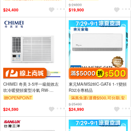
裝跨區費另計,單品未滿1萬元
$ 24800
$24,400
$19,900
及使用6期以上分期0利率,需付
基本安裝運費)
滿額折$500
CHIMEI 奇美 3-5坪一級能效左
東元MA/MS28IC-GAT6 1-1變頻
吹冷暖變頻窗型冷氣 RW-
R32冷專精品
L29HW1
贈OPENPOINT
滿萬免運(運費$500,可分期,安
裝跨區費另計,單品未滿1萬元
$ 25490
$24,590
$24,990
及使用6期以上分期0利率,需付
基本安裝運費)
滿額折$500