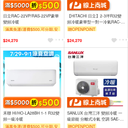
日立RAC-22VP/RAS-22VP豪華
【HITACHI 日立】2-3坪R32變
變頻冷暖
頻冷暖豪華型一對一冷氣RAC-
22VP/RAS-22VP
滿萬免運(運費$500,可分期,安
贈OPENPOINT
裝跨區費另計,單品未滿1萬元
$24,270
$24,270
及使用6期以上分期0利率,需付
基本安裝運費)
滿額折$500
禾聯 HI/HO-LA28BH 1-1 R32變
SANLUX 台灣三洋 變頻冷暖 一
頻一級冷暖
級節能 分離式冷氣 空調 SAE-
V28HJ3/SAC-V28HJ3
滿萬免運(運費$500,可分期,安
贈OPENPOINT