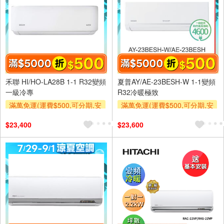
禾聯 HI/HO-LA28B 1-1 R32變頻
夏普AY/AE-23BESH-W 1-1變頻
一級冷專
R32冷暖極致
滿萬免運(運費$500,可分期,安
滿萬免運(運費$500,可分期,安
裝跨區費另計,單品未滿1萬元
裝跨區費另計,單品未滿1萬元
$23,400
$23,600
及使用6期以上分期0利率,需付
及使用6期以上分期0利率,需付
基本安裝運費)
基本安裝運費)
滿額折$500
滿額折$500