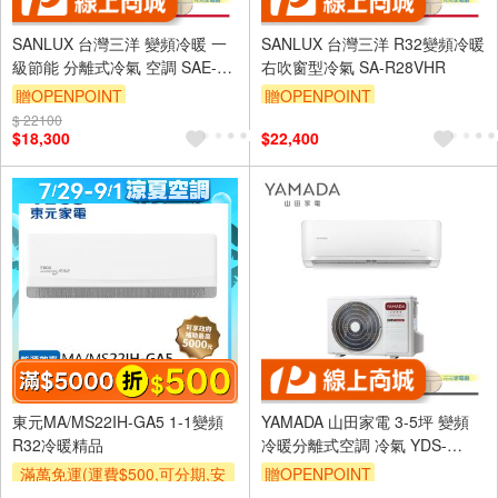
SANLUX 台灣三洋 變頻冷暖 一
SANLUX 台灣三洋 R32變頻冷暖
級節能 分離式冷氣 空調 SAE-
右吹窗型冷氣 SA-R28VHR
V23HJ3/SAC-V23HJ3
贈OPENPOINT
贈OPENPOINT
$ 22100
$18,300
$22,400
東元MA/MS22IH-GA5 1-1變頻
YAMADA 山田家電 3-5坪 變頻
R32冷暖精品
冷暖分離式空調 冷氣 YDS-
FN28H/YDC-FN28H
滿萬免運(運費$500,可分期,安
贈OPENPOINT
裝跨區費另計,單品未滿1萬元