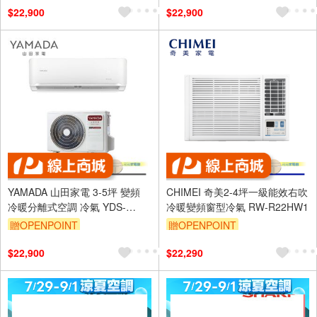
$22,900
$22,900
及使用6期以上分期0利率,需付
基本安裝運費)
滿額折$500
YAMADA 山田家電 3-5坪 變頻
CHIMEI 奇美2-4坪一級能效右吹
冷暖分離式空調 冷氣 YDS-
冷暖變頻窗型冷氣 RW-R22HW1
FN28AH/YDC-FN28AH
贈OPENPOINT
贈OPENPOINT
$22,900
$22,290