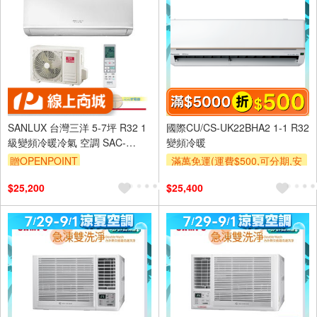
SANLUX 台灣三洋 5-7坪 R32 1
國際CU/CS-UK22BHA2 1-1 R32
級變頻冷暖冷氣 空調 SAC-
變頻冷暖
V36HR3/SAE-V36HR3
贈OPENPOINT
滿萬免運(運費$500,可分期,安
裝跨區費另計,單品未滿1萬元
$25,200
$25,400
及使用6期以上分期0利率,需付
基本安裝運費)
滿額折$500