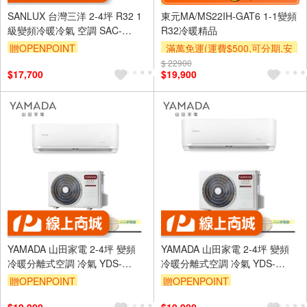
SANLUX 台灣三洋 2-4坪 R32 1
東元MA/MS22IH-GAT6 1-1變頻
級變頻冷暖冷氣 空調 SAC-
R32冷暖精品
V22HR3/SAE-V22HR3
贈OPENPOINT
滿萬免運(運費$500,可分期,安
裝跨區費另計,單品未滿1萬元
$ 22900
$17,700
$19,900
及使用6期以上分期0利率,需付
基本安裝運費)
滿額折$500
YAMADA 山田家電 2-4坪 變頻
YAMADA 山田家電 2-4坪 變頻
冷暖分離式空調 冷氣 YDS-
冷暖分離式空調 冷氣 YDS-
FN23H/YDC-FN23H
FN23AH/YDC-FN23AH
贈OPENPOINT
贈OPENPOINT