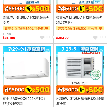
聲寶AW-RH28DC R32變頻窗型-
聲寶AW-LH28DC R32變頻窗型-
冷暖
冷暖(左吹)
滿萬免運(運費$500,可分期,安
滿萬免運(運費$500,可分期,安
裝跨區費另計,單品未滿1萬元
裝跨區費另計,單品未滿1萬元
$ 25500
$25,450
$25,500
及使用6期以上分期0利率,需付
及使用6期以上分期0利率,需付
基本安裝運費)
基本安裝運費)
滿額折$500
滿額折$500
富士通AS/AOCG022KMTC 1-1
禾聯HW-GT28H 變頻R32冷暖窗
變頻冷暖空調
型冷氣