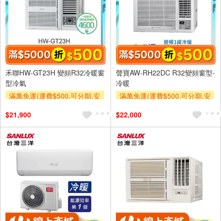
禾聯HW-GT23H 變頻R32冷暖窗
聲寶AW-RH22DC R32變頻窗型-
型冷氣
冷暖
滿萬免運(運費$500,可分期,安
滿萬免運(運費$500,可分期,安
裝跨區費另計,單品未滿1萬元
裝跨區費另計,單品未滿1萬元
$21,900
$22,000
及使用6期以上分期0利率,需付
及使用6期以上分期0利率,需付
基本安裝運費)
基本安裝運費)
滿額折$500
滿額折$500