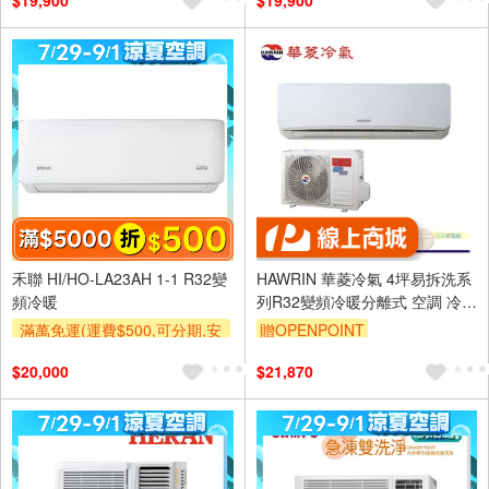
$19,900
$19,900
禾聯 HI/HO-LA23AH 1-1 R32變
HAWRIN 華菱冷氣 4坪易拆洗系
頻冷暖
列R32變頻冷暖分離式 空調 冷氣
DTC-28KIGSH/DNE-28KIGSH
滿萬免運(運費$500,可分期,安
贈OPENPOINT
裝跨區費另計,單品未滿1萬元
$20,000
$21,870
及使用6期以上分期0利率,需付
基本安裝運費)
滿額折$500