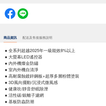
商品資訊
配送及售後服務說明
● 全系列超越2025年一級能效8%以上
● 大螢幕LED遙控器
● 內外機燦金防鏽
● 室內外機自清淨
● 高耐腐蝕鍍鋅鋼板+超厚多層粉體塗裝
● 3D風向擺動/沉浸式微風感
● 健康吹/靜音舒眠除溼
● 活性碳/銀離子濾網
● 基板防蟲防潮