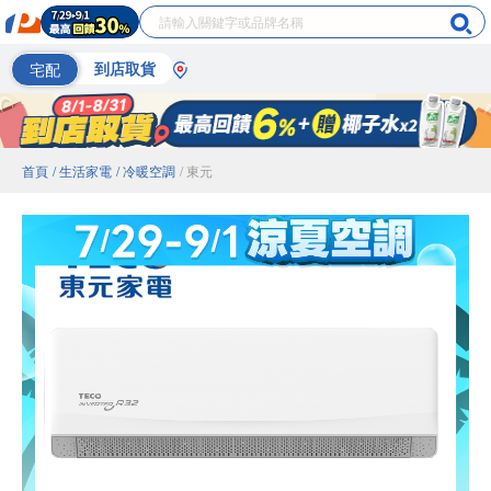
宅配
到店取貨
首頁
/ 生活家電
/ 冷暖空調
/ 東元