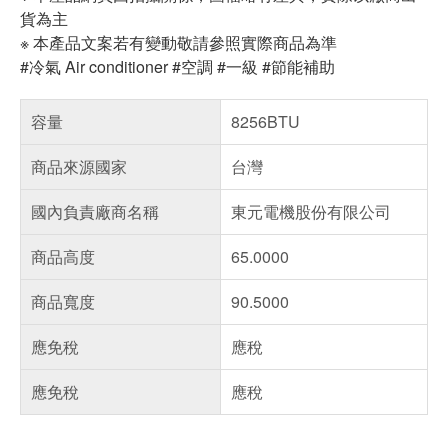
貨為主
※ 本產品文案若有變動敬請參照實際商品為準
#冷氣 Air conditioner #空調 #一級 #節能補助
容量
8256BTU
商品來源國家
台灣
國內負責廠商名稱
東元電機股份有限公司
商品高度
65.0000
商品寬度
90.5000
應免稅
應稅
應免稅
應稅
偏遠地區配送
詐騙網頁！請小心！