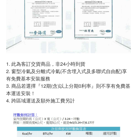
1. 此為客訂交貨商品，非24小時到貨
2. 窗型冷氣及分離式冷氣(不含埋入式及多聯式自由配)享
有免費基本安裝服務
3. 商品若選擇『12期(含)以上分期0利率』則不享有免費基
本運送安裝！
4. 跨區域運送及額外施工費另計