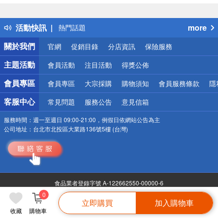
得獎公告
熱門話題
活動快訊
more
銀行優惠
偏遠地區配送
關於我們
官網
促銷目錄
分店資訊
保險服務
詐騙網頁！請小心！
主題活動
會員活動
注目活動
得獎公佈
會員專區
會員專區
大宗採購
購物須知
會員服務條款
隱
客服中心
常見問題
服務公告
意見信箱
服務時間：
週一至週日 09:00-21:00，例假日依網站公告為主
公司地址：
台北市北投區大業路136號5樓 (台灣)
食品業者登錄字號 A-122662550-00000-6
Copyright©2026 Uni-Prosperity Lifestyle Corp. All Right Reserved
0
立即購買
加入購物車
收藏
購物車