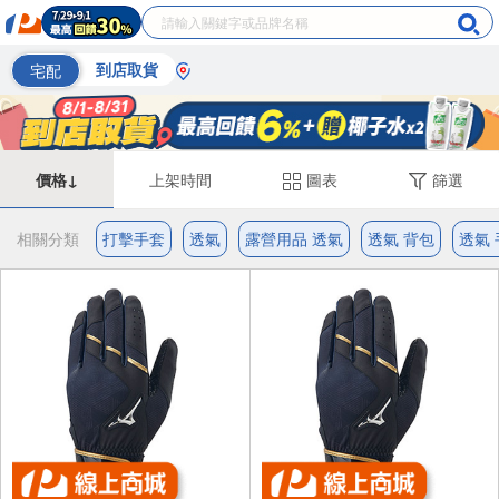
宅配
到店取貨
價格↓
上架時間
圖表
篩選
相關分類
打擊手套
透氣
露營用品 透氣
透氣 背包
透氣 