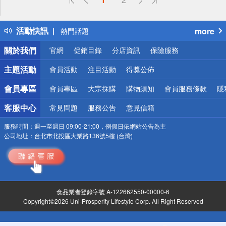
詐騙網頁！請小心！
得獎公告
活動快訊
more
熱門話題
銀行優惠
關於我們
官網
促銷目錄
分店資訊
保險服務
偏遠地區配送
詐騙網頁！請小心！
主題活動
會員活動
注目活動
得獎公佈
會員專區
會員專區
大宗採購
購物須知
會員服務條款
隱
客服中心
常見問題
服務公告
意見信箱
服務時間：
週一至週日 09:00-21:00，例假日依網站公告為主
公司地址：
台北市北投區大業路136號5樓 (台灣)
食品業者登錄字號 A-122662550-00000-6
Copyright©2026 Uni-Prosperity Lifestyle Corp. All Right Reserved