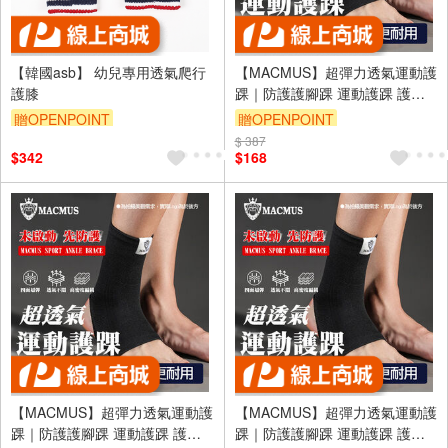
【韓國asb】 幼兒專用透氣爬行
【MACMUS】超彈力透氣運動護
護膝
踝｜防護護腳踝 運動護踝 護踝
護腳踝 纏繞加壓防護 跑步 慢跑
贈OPENPOINT
贈OPENPOINT
(裸包出貨)
$ 387
$342
$168
【MACMUS】超彈力透氣運動護
【MACMUS】超彈力透氣運動護
踝｜防護護腳踝 運動護踝 護踝
踝｜防護護腳踝 運動護踝 護踝