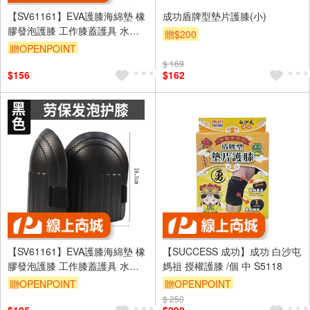
【SV61161】EVA護膝海綿墊 橡
成功盾牌型墊片護膝(小)
膠發泡護膝 工作膝蓋護具 水電
贈$200
工 木工 水泥工護膝跪墊 安全護
贈OPENPOINT
具
$ 169
$156
$162
【SV61161】EVA護膝海綿墊 橡
【SUCCESS 成功】成功 白沙屯
膠發泡護膝 工作膝蓋護具 水電
媽祖 授權護膝 /個 中 S5118
工 木工 水泥工護膝跪墊 安全護
贈OPENPOINT
贈OPENPOINT
具
$ 250