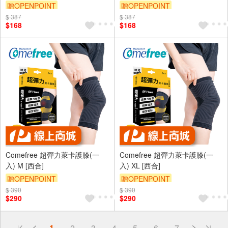
護腳踝 纏繞加壓防護 跑步 慢跑
護腳踝 纏繞加壓防護 跑步 慢跑
贈OPENPOINT
贈OPENPOINT
(裸包出貨)
(裸包出貨)
$ 387
$ 387
$168
$168
Comefree 超彈力萊卡護膝(一
Comefree 超彈力萊卡護膝(一
入) M [西合]
入) XL [西合]
贈OPENPOINT
贈OPENPOINT
$ 390
$ 390
$290
$290
偏遠地區配送
1
2
3
4
5
6
7