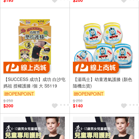
$195
$200
【SUCCESS 成功】成功 白沙屯
【湯瑪士】幼童透氣護膝 (顏色
媽祖 授權護膝 /個 大 S5119
隨機出貨)
贈OPENPOINT
贈OPENPOINT
$ 250
$ 250
$200
$140