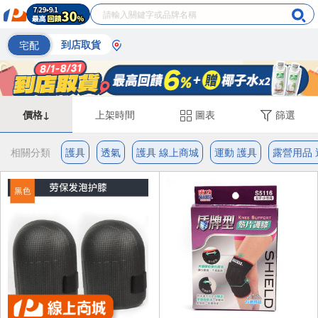
宅配
到店取貨
價格↓
上架時間
圖表
篩選
相關分類
護具
透氣
護具 線上商城
運動 護具
露營用品 