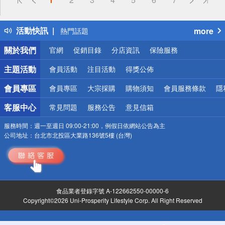
詐騙網頁！請小心！
得獎公告
活動快訊
more
熱門話題
銀行優惠
關於我們
官網
促銷目錄
分店資訊
保險服務
偏遠地區配送
詐騙網頁！請小心！
主題活動
會員活動
注目活動
得獎公佈
會員專區
會員專區
大宗採購
購物須知
會員服務條款
隱
客服中心
常見問題
服務公告
意見信箱
服務時間：
週一至週日 09:00-21:00，例假日依網站公告為主
公司地址：
台北市北投區大業路136號5樓 (台灣)
食品業者登錄字號 A-122662550-00000-6
Copyright©2026 Uni-Prosperity Lifestyle Corp. All Right Reserved