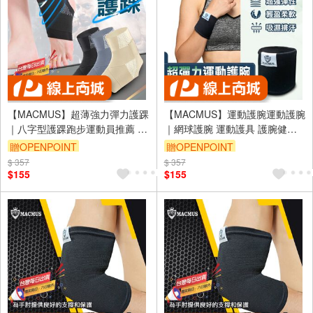
【MACMUS】超薄強力彈力護踝
【MACMUS】運動護腕運動護腕
｜八字型護踝跑步運動員推薦 防
｜網球護腕 運動護具 護腕健身
滑顆粒彈力護踝 專業運動護具高
護腕 運動護具健身護具重訓護腕
贈OPENPOINT
贈OPENPOINT
效護踝 高效彈力帶支撐護踝(裸
加壓護腕健力護肘臥推護腕(裸包
$ 357
$ 357
包出貨)
出貨)
$155
$155