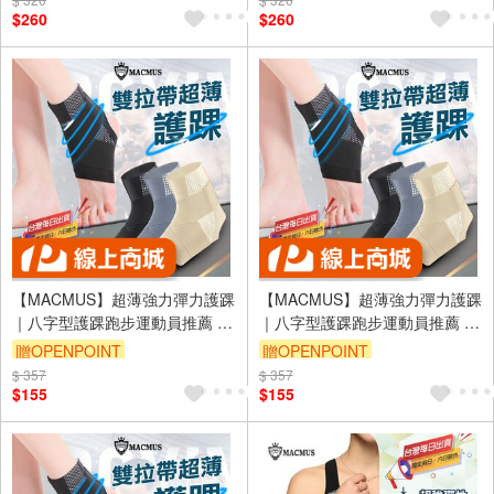
$260
$260
【MACMUS】超薄強力彈力護踝
【MACMUS】超薄強力彈力護踝
｜八字型護踝跑步運動員推薦 防
｜八字型護踝跑步運動員推薦 防
滑顆粒彈力護踝 專業運動護具高
滑顆粒彈力護踝 專業運動護具高
贈OPENPOINT
贈OPENPOINT
效護踝 高效彈力帶支撐護踝(裸
效護踝 高效彈力帶支撐護踝(裸
$ 357
$ 357
包出貨)
包出貨)
$155
$155