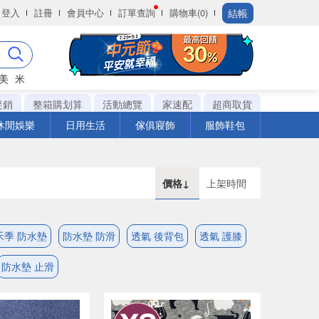
結帳
登入
註冊
會員中心
訂單查詢
購物車(0)
美
米
促銷
整箱購划算
活動總覽
家速配
超商取貨
休閒娛樂
日用生活
傢俱寢飾
服飾鞋包
價格↓
上架時間
禾季 防水墊
防水墊 防滑
透氣 後背包
透氣 護膝
防水墊 止滑