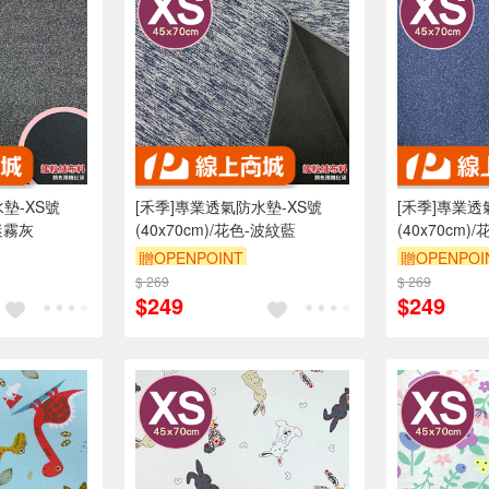
墊-XS號
[禾季]專業透氣防水墊-XS號
[禾季]專業透
-迷霧灰
(40x70cm)/花色-波紋藍
(40x70cm)
贈OPENPOINT
贈OPENPOI
折抵 100元
$ 269
訂單滿 2000 元折抵 100元
$ 269
訂單滿 200
$249
$249
00 元的範圍
（運費不算在 2000 元的範圍
（運費不算在
內）
訂單滿699享9折
訂單滿699享