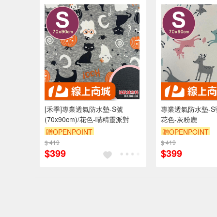
[禾季]專業透氣防水墊-S號
專業透氣防水墊-S號(
(70x90cm)/花色-喵精靈派對
花色-灰粉鹿
贈OPENPOINT
贈OPENPOINT
$ 419
訂單滿 2000 元折抵 100元
$ 419
訂單滿 2000 元
$399
$399
（運費不算在 2000 元的範圍
（運費不算在 20
內）
內）
訂單滿699享9折
訂單滿699享9折