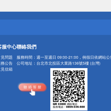
送
請小心！
送
客服中心
聯絡我們
請小心！
常見問題
服務時間：
週一至週日 09:00-21:00，例假日依網站
服務公告
公司地址：
台北市北投區大業路136號5樓 (台灣)
意見信箱