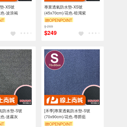
墊-XS號
專業透氣防水墊-XS號
/花色-波浪褐
(45x70cm)/花色-暗濁紫
NT
贈OPENPOINT
0 元折抵 100元
$ 269
訂單滿 2000 元折抵 100元
$249
 2000 元的範圍
（運費不算在 2000 元的範圍
內）
內）
9折
訂單滿699享9折
氣防水墊-S號
[禾季]專業透氣防水墊-S號
/花色-迷霧灰
(70x90cm)/花色-尊爵藍
NT
贈OPENPOINT