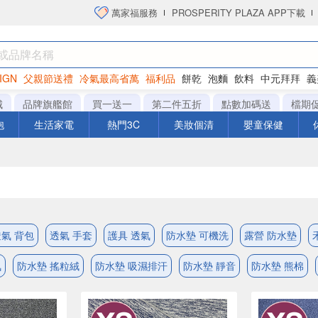
萬家福服務
PROSPERITY PLAZA APP下載
IGN
父親節送禮
冷氣最高省萬
福利品
餅乾
泡麵
飲料
中元拜拜
義
衛生紙
城
品牌旗艦館
買一送一
第二件五折
點數加碼送
檔期
泡
生活家電
熱門3C
美妝個清
嬰童保健
氣 背包
透氣 手套
護具 透氣
防水墊 可機洗
露營 防水墊
氣
防水墊 搖粒絨
防水墊 吸濕排汗
防水墊 靜音
防水墊 熊棉