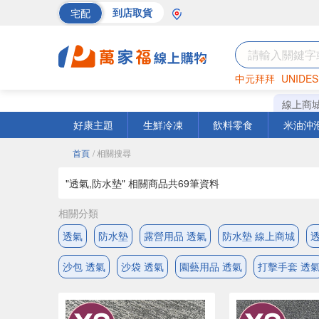
宅配
到店取貨
中元拜拜
UNIDES
海苔
巧克力
罐頭
線上商
好康主題
生鮮冷凍
飲料零食
米油沖
首頁
/ 相關搜尋
"透氣,防水墊" 相關商品共
69
筆資料
相關分類
透氣
防水墊
露營用品 透氣
防水墊 線上商城
透
沙包 透氣
沙袋 透氣
園藝用品 透氣
打擊手套 透