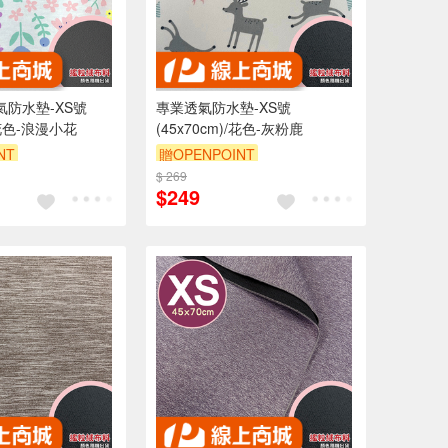
氣防水墊-XS號
專業透氣防水墊-XS號
)/花色-浪漫小花
(45x70cm)/花色-灰粉鹿
NT
贈OPENPOINT
0 元折抵 100元
$ 269
訂單滿 2000 元折抵 100元
$249
 2000 元的範圍
（運費不算在 2000 元的範圍
內）
內）
9折
訂單滿699享9折