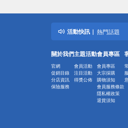
偏遠地區配
詐騙網頁！
得獎公告
活動快訊
熱門話題
銀行優惠
偏遠地區配
關於我們
主題活動
會員專區
詐騙網頁！
官網
會員活動
會員專區
促銷目錄
注目活動
大宗採購
分店資訊
得獎公佈
購物須知
保險服務
會員服務條款
隱私權政策
退貨須知