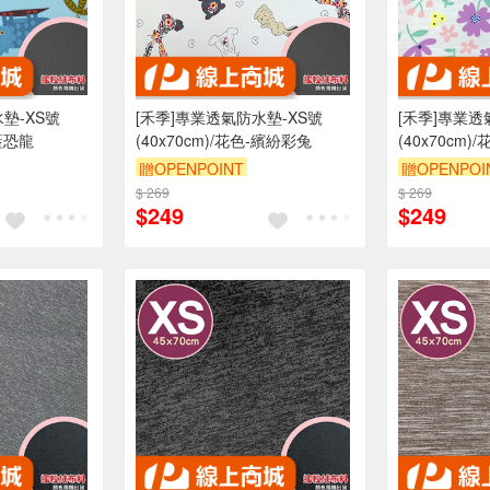
墊-XS號
[禾季]專業透氣防水墊-XS號
[禾季]專業透
-藍恐龍
(40x70cm)/花色-繽紛彩兔
(40x70cm
贈OPENPOINT
贈OPENPOI
折抵 100元
$ 269
訂單滿 2000 元折抵 100元
$ 269
訂單滿 200
$249
$249
00 元的範圍
（運費不算在 2000 元的範圍
（運費不算在
內）
訂單滿699享9折
訂單滿699享