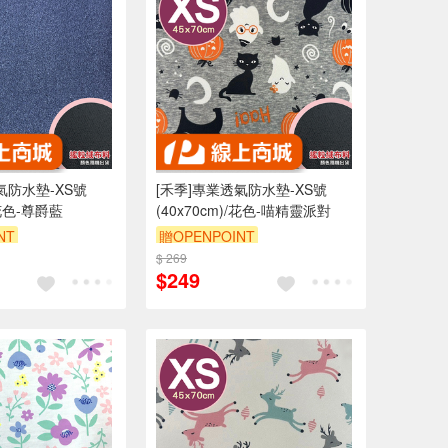
氣防水墊-XS號
[禾季]專業透氣防水墊-XS號
/花色-尊爵藍
(40x70cm)/花色-喵精靈派對
NT
贈OPENPOINT
0 元折抵 100元
$ 269
訂單滿 2000 元折抵 100元
$249
 2000 元的範圍
（運費不算在 2000 元的範圍
內）
內）
9折
訂單滿699享9折