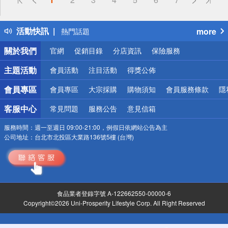
詐騙網頁！請小心！
得獎公告
活動快訊
more
熱門話題
銀行優惠
關於我們
官網
促銷目錄
分店資訊
保險服務
偏遠地區配送
詐騙網頁！請小心！
主題活動
會員活動
注目活動
得獎公佈
會員專區
會員專區
大宗採購
購物須知
會員服務條款
隱
客服中心
常見問題
服務公告
意見信箱
服務時間：
週一至週日 09:00-21:00，例假日依網站公告為主
公司地址：
台北市北投區大業路136號5樓 (台灣)
食品業者登錄字號 A-122662550-00000-6
Copyright©2026 Uni-Prosperity Lifestyle Corp. All Right Reserved