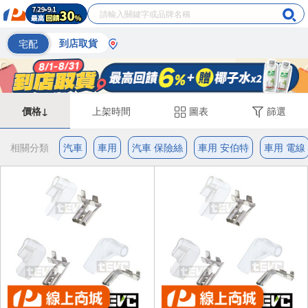
宅配
到店取貨
價格↓
上架時間
圖表
篩選
相關分類
汽車
車用
汽車 保險絲
車用 安伯特
車用 電線