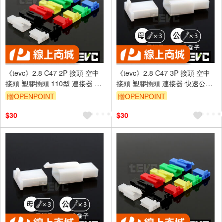
《tevc》2.8 C47 2P 接頭 空中
《tevc》2.8 C47 3P 接頭 空中
接頭 塑膠插頭 110型 連接器 快
接頭 塑膠插頭 連接器 快速公母
速公母端子插座 電線接頭
端子插座 電線接頭 110型
贈OPENPOINT
贈OPENPOINT
$30
$30