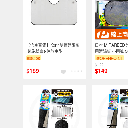
【汽車百貨】Korin雙層遮陽板
日本 MIRAREED
(氣泡塗白)-休旅車型
用遮陽板 小圓弧 3
透明 FD-21
贈$200
贈OPENPOINT
$ 199
$189
$149