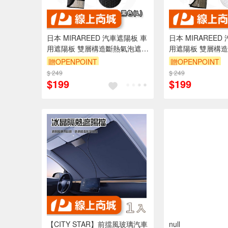
日本 MIRAREED 汽車遮陽板 車
日本 MIRAREED
用遮陽板 雙層構造斷熱氣泡遮陽
用遮陽板 雙層構
板 黑色 72X145公分 FM-61
板 白色 72X145公
贈OPENPOINT
贈OPENPOINT
$ 249
$ 249
$199
$199
【CITY STAR】前擋風玻璃汽車
null