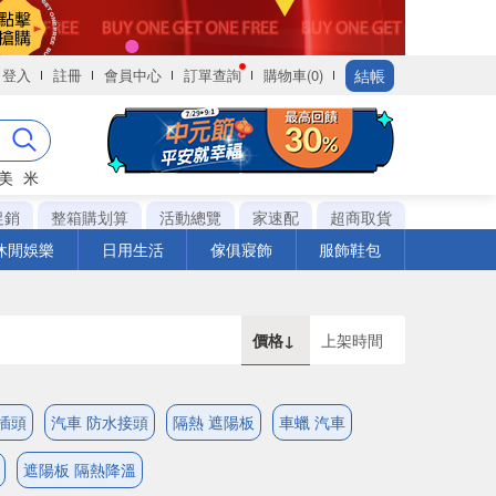
結帳
登入
註冊
會員中心
訂單查詢
購物車(0)
美
米
促銷
整箱購划算
活動總覽
家速配
超商取貨
休閒娛樂
日用生活
傢俱寢飾
服飾鞋包
價格↓
上架時間
插頭
汽車 防水接頭
隔熱 遮陽板
車蠟 汽車
遮陽板 隔熱降溫