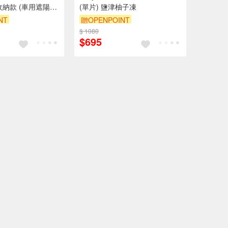
收納款 (車用遮陽板
(單片) 鹽津柚子凍
隔熱遮陽)
NT
贈OPENPOINT
$ 1080
$695