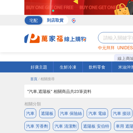
宅配
到店取貨
中元拜拜
UNIDES
海苔
巧克力
罐頭
線上商
好康主題
生鮮冷凍
飲料零食
米油沖
首頁
/ 相關搜尋
"汽車,遮陽板" 相關商品共
23
筆資料
相關分類
汽車
遮陽板
汽車 保險絲
汽車 電線
汽車 接頭
汽車 芳香劑
汽車 清潔劑
遮陽板 安伯特
車用 遮