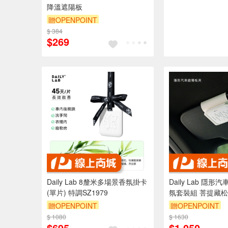
降溫遮陽板
贈OPENPOINT
$ 384
$269
Daily Lab 8釐米多場景香氛掛卡
Daily Lab 隱
(單片) 特調SZ1979
氛套裝組 菩提藏
贈OPENPOINT
贈OPENPOINT
$ 1080
$ 1630
$695
$1,050