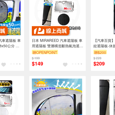
 汽車遮陽板 車
日本 MIRAREED 汽車遮陽板 車
【汽車百貨】
8x50公分 半
用遮陽板 雙層構造斷熱氣泡遮陽
紋遮陽板-休
板 黑色 60X130公分 FM-11
贈OPENPOINT
贈$200
$ 199
$ 228
$149
$209