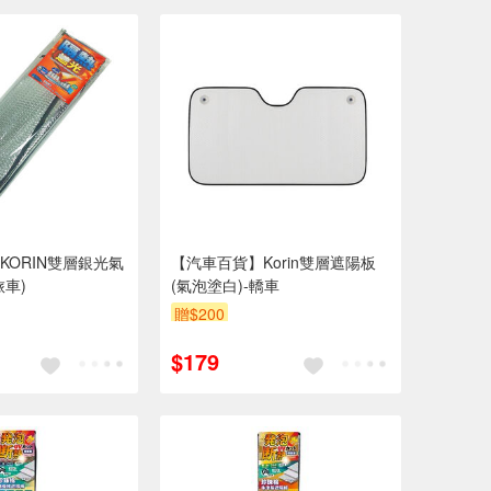
KORIN雙層銀光氣
【汽車百貨】Korin雙層遮陽板
車)
(氣泡塗白)-轎車
贈$200
$179