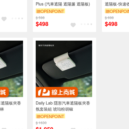
Plus (汽車遮陽 遮陽簾 遮陽板)
遮陽板-快速
汽車遮陽檔 
贈OPENPOINT
贈OPENPOI
$ 598
$ 698
$498
$498
形汽車遮陽板夾香
Daily Lab 隱形汽車遮陽板夾香
松林
氛套裝組 琥珀粉胡椒
贈OPENPOINT
$ 1630
$1,050