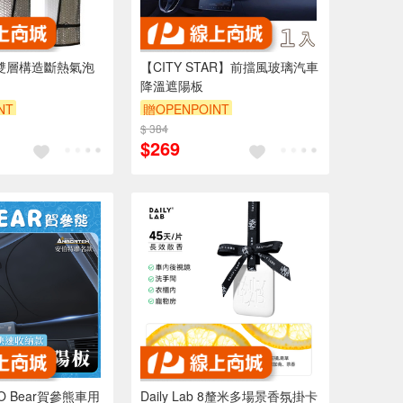
D 雙層構造斷熱氣泡
【CITY STAR】前擋風玻璃汽車
降溫遮陽板
NT
贈OPENPOINT
$ 384
$269
 Bear賀參熊車用
Daily Lab 8釐米多場景香氛掛卡