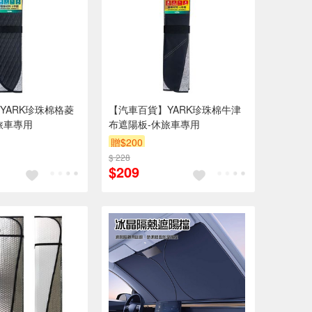
YARK珍珠棉格菱
【汽車百貨】YARK珍珠棉牛津
旅車專用
布遮陽板-休旅車專用
贈$200
$ 228
$209