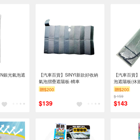
IN銀光氣泡遮
【汽車百貨】SINYI新款好收納
【汽車百貨】
氣泡摺疊遮陽板-轎車
泡遮陽板(休旅
贈$200
贈$200
$ 159
$139
$143