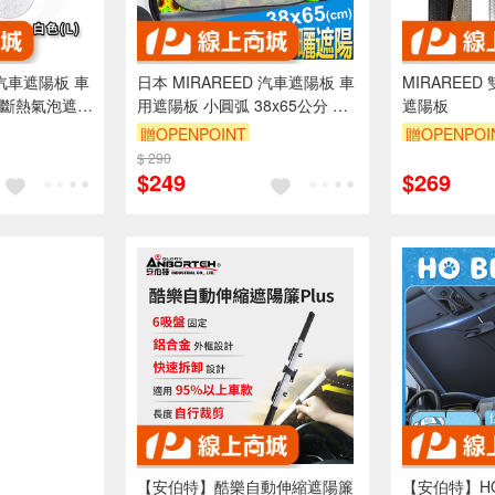
 汽車遮陽板 車
日本 MIRAREED 汽車遮陽板 車
MIRAREE
造斷熱氣泡遮陽
用遮陽板 小圓弧 38x65公分 半
遮陽板
分 FM-71
透明 FD-71
贈OPENPOINT
贈OPENPOI
$ 290
$249
$269
【安伯特】酷樂自動伸縮遮陽簾
【安伯特】HO