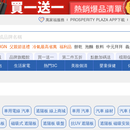
萬家福服務
PROSPERITY PLAZA APP下載
IGN
父親節送禮
冷氣最高省萬
福利品
餅乾
泡麵
飲料
中元拜拜
義
衛生紙
城
品牌旗艦館
買一送一
第二件五折
點數加碼送
檔期
泡
生活家電
熱門3C
美妝個清
嬰童保健
車用電線 汽車
遮陽板 線上商城
車用 汽車
汽車 線材
汽車 
陽板
磁吸式 遮陽板
遮陽板 吸盤
抗UV 遮陽板
遮陽板 磁吸安裝