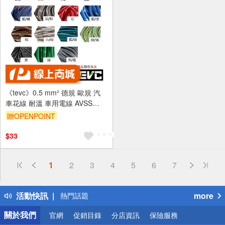
《tevc》0.5 mm² 德規 歐規 汽
車花線 耐溫 車用電線 AVSS
20AWG 花線 車用配線 機車
贈OPENPOINT
W002
$33
偏遠地區配送
1
2
3
4
5
6
7
詐騙網頁！請小心！
得獎公告
活動快訊
more
熱門話題
銀行優惠
關於我們
官網
促銷目錄
分店資訊
保險服務
偏遠地區配送