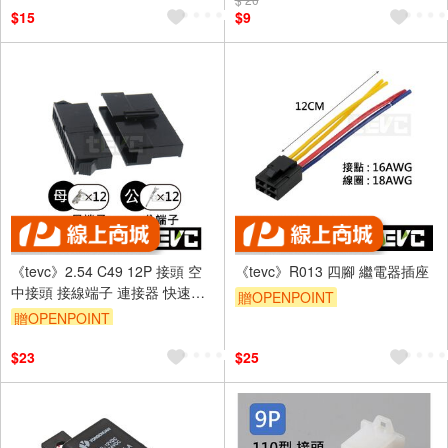
$15
$9
《tevc》2.54 C49 12P 接頭 空
《tevc》R013 四腳 繼電器插座
中接頭 接線端子 連接器 快速公
贈OPENPOINT
母端子 電線接頭 SM接頭 小接頭
贈OPENPOINT
$23
$25