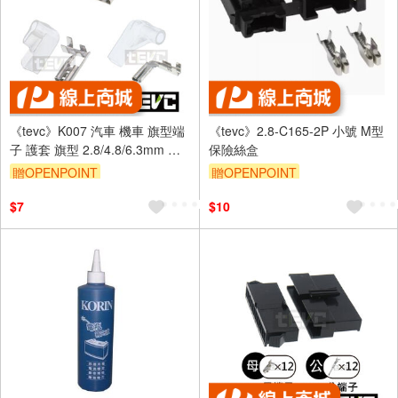
《tevc》K007 汽車 機車 旗型端
《tevc》2.8-C165-2P 小號 M型
子 護套 旗型 2.8/4.8/6.3mm 改
保險絲盒
裝 喇叭 繼電器 L型
贈OPENPOINT
贈OPENPOINT
$7
$10