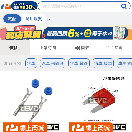
宅配
到店取貨
價格↓
上架時間
圖表
篩選
相關分類
汽車
汽車 保險絲
汽車 電線
汽車 接頭
車用電