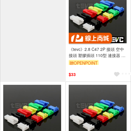
《tevc》2.8 C47 2P 接頭 空中
接頭 塑膠插頭 110型 連接器 快
速公母端子插座 電線接頭
贈OPENPOINT
$33