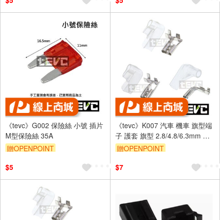
$5
$5
《tevc》G002 保險絲 小號 插片
《tevc》K007 汽車 機車 旗型端
M型保險絲 35A
子 護套 旗型 2.8/4.8/6.3mm 改
裝 喇叭 繼電器 L型
贈OPENPOINT
贈OPENPOINT
$5
$7