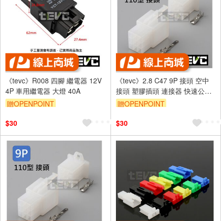
《tevc》R008 四腳 繼電器 12V
《tevc》2.8 C47 9P 接頭 空中
4P 車用繼電器 大燈 40A
接頭 塑膠插頭 連接器 快速公母
端子插座 電線接頭 110型
贈OPENPOINT
贈OPENPOINT
$30
$30