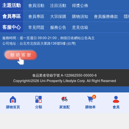
詐騙網頁！請小心！
主題活動
會員活動
注目活動
得獎公佈
會員專區
會員專區
大宗採購
購物須知
會員服務條款
隱
客服中心
常見問題
服務公告
意見信箱
服務時間：
週一至週日 09:00-21:00，例假日依網站公告為主
公司地址：
台北市北投區大業路136號5樓 (台灣)
食品業者登錄字號 A-122662550-00000-6
Copyright©2026 Uni-Prosperity Lifestyle Corp. All Right Reserved
0
購物首頁
分類
家速配
購物車
會員