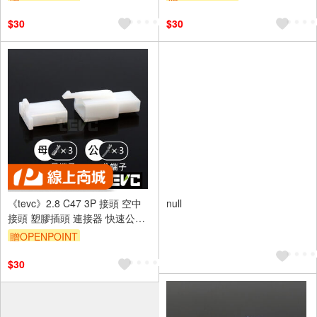
$30
$30
《tevc》2.8 C47 3P 接頭 空中
null
接頭 塑膠插頭 連接器 快速公母
端子插座 電線接頭 110型
贈OPENPOINT
$30