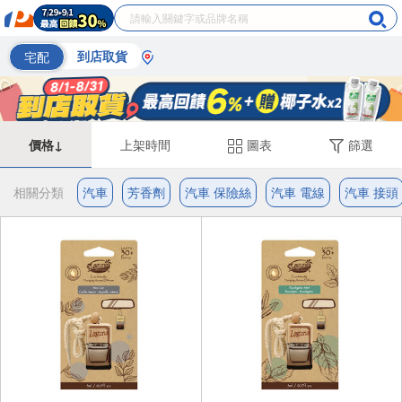
宅配
到店取貨
價格↓
上架時間
圖表
篩選
相關分類
汽車
芳香劑
汽車 保險絲
汽車 電線
汽車 接頭