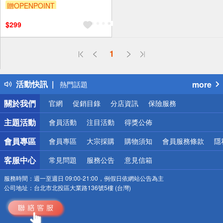
新馬鞭草)10ml -1入
贈OPENPOINT
$299
偏遠地區配送
1
詐騙網頁！請小心！
得獎公告
活動快訊
more
熱門話題
銀行優惠
關於我們
官網
促銷目錄
分店資訊
保險服務
偏遠地區配送
詐騙網頁！請小心！
主題活動
會員活動
注目活動
得獎公佈
會員專區
會員專區
大宗採購
購物須知
會員服務條款
隱
客服中心
常見問題
服務公告
意見信箱
服務時間：
週一至週日 09:00-21:00，例假日依網站公告為主
公司地址：
台北市北投區大業路136號5樓 (台灣)