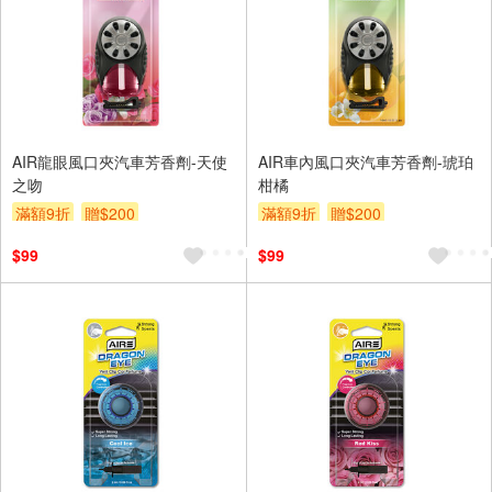
AIR龍眼風口夾汽車芳香劑-天使
AIR車內風口夾汽車芳香劑-琥珀
之吻
柑橘
滿額9折
贈$200
滿額9折
贈$200
$99
$99