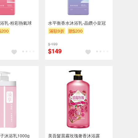
浴乳-粉彩熱氣球
水平衡香水沐浴乳-晶鑽小皇冠
$200
滿額9折
贈$200
$ 199
$149
沐浴乳1000g
美吾髮晨霧玫瑰奢香沐浴露