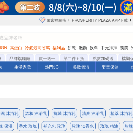
萬家福服務
PROSPERITY PLAZA APP下載
IGN
高蛋白
冷氣最高省萬
福利品
餅乾
泡麵
飲料
中元拜拜
義美
海苔
城
品牌旗艦館
買一送一
第二件五折
點數加碼送
檔期
泡
生活家電
熱門3C
美妝個清
嬰童保健
保濕 沐浴乳
溫和 沐浴乳
抗菌 沐浴乳
清爽 沐浴乳
植萃 沐浴乳
瑰 保濕
香水 玫瑰
補充包 玫瑰
玫瑰 淡香水
玫瑰 精油
玫瑰