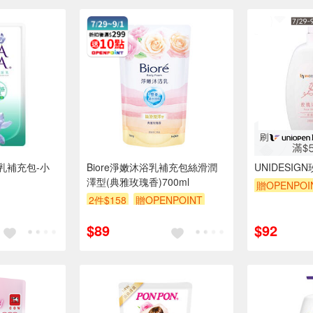
乳補充包-小
Biore淨嫩沐浴乳補充包絲滑潤
UNIDESIG
澤型(典雅玫瑰香)700ml
贈OPENPOI
2件$158
贈OPENPOINT
贈$200
滿額9折
贈$200
$89
$92