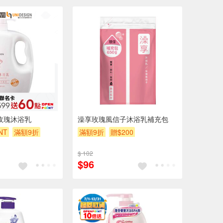
N玫瑰沐浴乳
澡享玫瑰風信子沐浴乳補充包
NT
滿額9折
滿額9折
贈$200
$ 102
$96