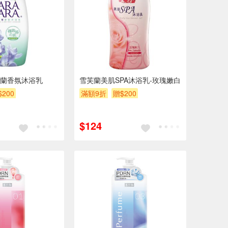
蘭香氛沐浴乳
雪芙蘭美肌SPA沐浴乳-玫瑰嫩白
$200
滿額9折
贈$200
$124