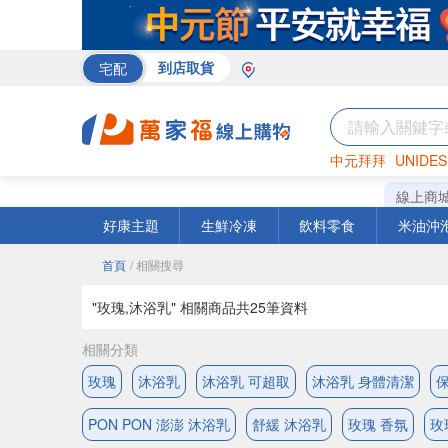
宅配
到店取貨
中元拜拜
UNIDES
巧克力
罐頭
咖啡
線上商
好康主題
生鮮冷凍
飲料零食
米油沖
首頁
/ 相關搜尋
"玫瑰,沐浴乳" 相關商品共
25
筆資料
相關分類
玫瑰
沐浴乳
沐浴乳 可超取
沐浴乳 身體清潔
PON PON 澎澎 沐浴乳
舒緩 沐浴乳
玫瑰 香氛
玫