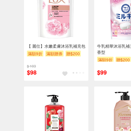
【 麗仕】水嫩柔膚沐浴乳補充包
牛乳精華沐浴乳補
香型
滿額9折
滿額贈券
贈$200
滿額9折
贈$200
$ 103
$98
$99