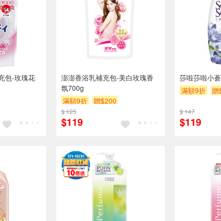
充包-玫瑰花
澎澎香浴乳補充包-美白玫瑰香
莎啦莎啦小蒼
氛700g
滿額9折
贈
滿額9折
贈$200
$ 125
$ 147
$119
$119