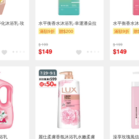
泥淨化沐浴乳-玫
水平衡香水沐浴乳-幸運潘朵拉
水平衡香水沐
滿額9折
贈$200
滿額9折
贈
$ 199
$ 199
$149
$149
浴乳
麗仕柔膚香氛沐浴乳水嫩柔膚
澡享玫瑰風信子