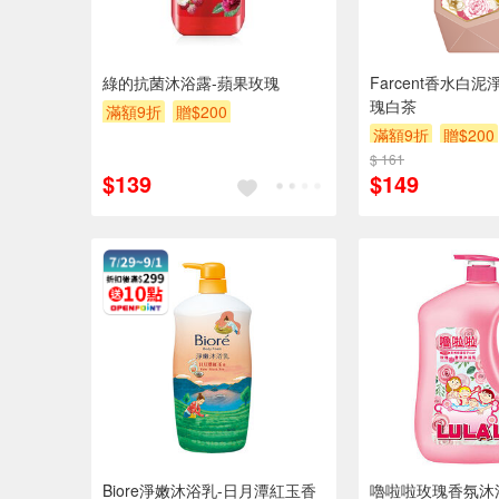
綠的抗菌沐浴露-蘋果玫瑰
Farcent香水白
瑰白茶
滿額9折
贈$200
滿額9折
贈$200
$ 161
$139
$149
Biore淨嫩沐浴乳-日月潭紅玉香
嚕啦啦玫瑰香氛沐