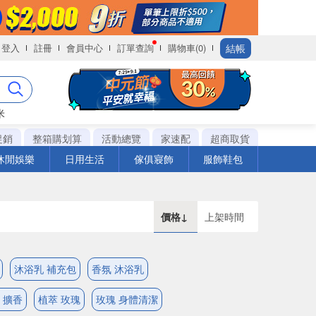
結帳
登入
註冊
會員中心
訂單查詢
購物車(0)
米
促銷
整箱購划算
活動總覽
家速配
超商取貨
休閒娛樂
日用生活
傢俱寢飾
服飾鞋包
價格↓
上架時間
沐浴乳 補充包
香氛 沐浴乳
 擴香
植萃 玫瑰
玫瑰 身體清潔