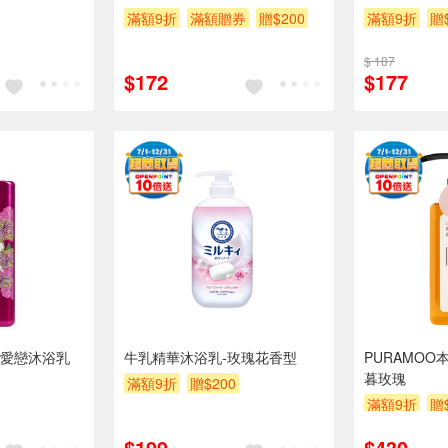
滿額9折
滿額贈券
贈$200
滿額9折
贈
$ 187
$172
$177
 甜蜜愛戀沐浴乳
牛乳精華沐浴乳-玫瑰花香型
PURAMOO
暮玫瑰
滿額9折
贈$200
滿額9折
贈
$199
$430