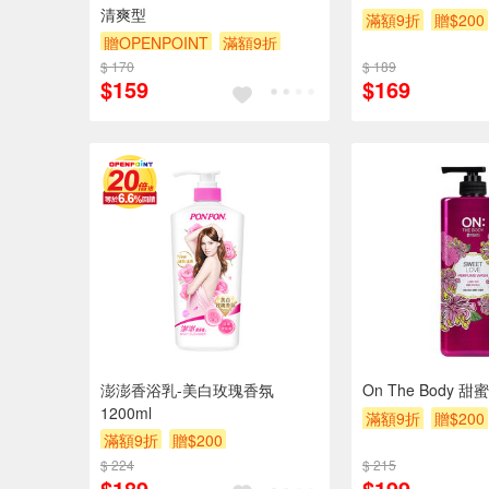
清爽型
滿額9折
贈$200
贈OPENPOINT
滿額9折
$ 170
贈$200
$ 189
$159
$169
澎澎香浴乳-美白玫瑰香氛
On The Body
1200ml
滿額9折
贈$200
滿額9折
贈$200
$ 224
$ 215
$189
$199