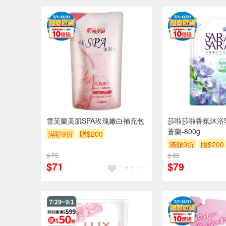
雪芙蘭美肌SPA玫瑰嫩白補充包
莎啦莎啦香氛沐浴
蒼蘭-800g
滿額9折
贈$200
滿額9折
贈$200
$ 75
$ 89
$71
$79