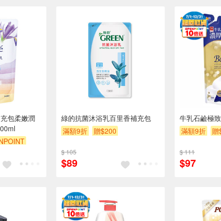
乳補充包柔嫩潤
綠的抗菌沐浴乳百里香補充包
牛乳石鹼極致
0ml
滿額9折
贈$200
滿額9折
贈
NPOINT
$ 105
$ 111
$89
$97