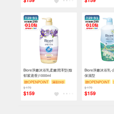
Biore淨嫩沐浴乳柔嫩潤澤型(馥
Biore淨嫩沐浴乳
郁紫鳶香)1000ml
保濕型
贈OPENPOINT
滿額9折
贈OPENPOINT
$ 170
贈$200
$ 170
贈$200
$159
$159