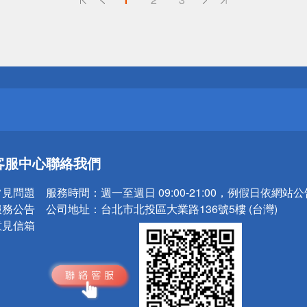
送
請小心！
送
客服中心
聯絡我們
請小心！
常見問題
服務時間：
週一至週日 09:00-21:00，例假日依網站
服務公告
公司地址：
台北市北投區大業路136號5樓 (台灣)
意見信箱