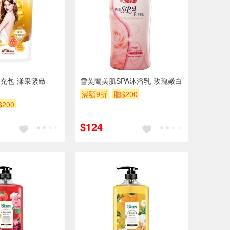
充包-漾采緊緻
雪芙蘭美肌SPA沐浴乳-玫瑰嫩白
滿額9折
贈$200
$200
$124