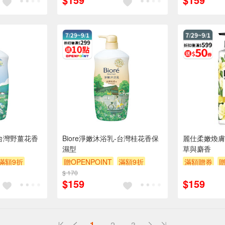
-台灣野薑花香
Biore淨嫩沐浴乳-台灣桂花香保
麗仕柔嫩煥膚
濕型
草與麝香
滿額9折
贈OPENPOINT
滿額9折
滿額贈券
贈
$ 170
贈$200
$159
$159
1
2
3