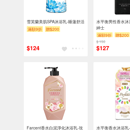
雪芙蘭美肌SPA沐浴乳-睡蓮舒活
水平衡男性香水沐
紳士
滿額9折
贈$200
滿額9折
贈$200
$ 150
$124
$127
Farcent香水白泥淨化沐浴乳-玫
水平衡香水沐浴乳