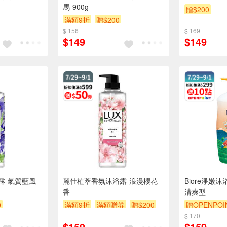
馬-900g
贈$200
滿額9折
贈$200
$ 156
$ 169
$149
$149
露-氣質藍風
麗仕植萃香氛沐浴露-浪漫櫻花
Biore淨嫩
香
清爽型
0
滿額9折
滿額贈券
贈$200
贈OPENPOI
$ 170
贈$200
$159
$159