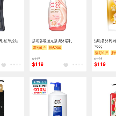
乳-植萃控油
莎啦莎啦拋光緊膚沐浴乳
澎澎香浴乳補
700g
滿額9折
贈$200
滿額9折
贈
$ 147
$ 125
$119
$119