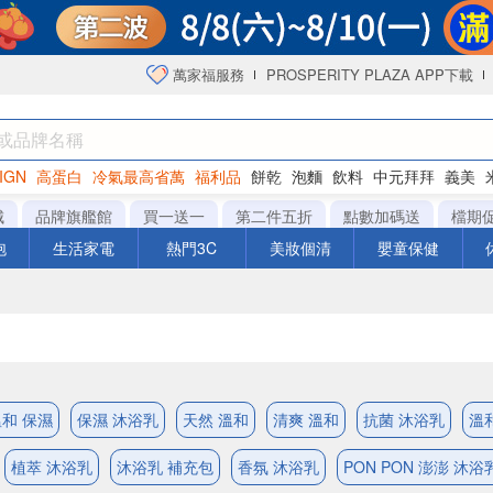
萬家福服務
PROSPERITY PLAZA APP下載
IGN
高蛋白
冷氣最高省萬
福利品
餅乾
泡麵
飲料
中元拜拜
義美
海苔
城
品牌旗艦館
買一送一
第二件五折
點數加碼送
檔期
泡
生活家電
熱門3C
美妝個清
嬰童保健
和 保濕
保濕 沐浴乳
天然 溫和
清爽 溫和
抗菌 沐浴乳
溫
植萃 沐浴乳
沐浴乳 補充包
香氛 沐浴乳
PON PON 澎澎 沐浴