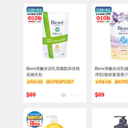
Biore淨嫩沐浴乳英國梨與杏桃
Biore淨嫩沐浴
花補充包
澤型(馥郁紫鳶香)70
2件$158
贈OPENPOINT
2件$158
贈OPE
滿額9折
贈$200
滿額9折
贈$200
$89
$89