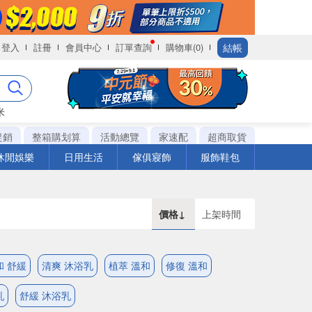
結帳
登入
註冊
會員中心
訂單查詢
購物車(0)
米
促銷
整箱購划算
活動總覽
家速配
超商取貨
休閒娛樂
日用生活
傢俱寢飾
服飾鞋包
價格↓
上架時間
和 舒緩
清爽 沐浴乳
植萃 溫和
修復 溫和
乳
舒緩 沐浴乳