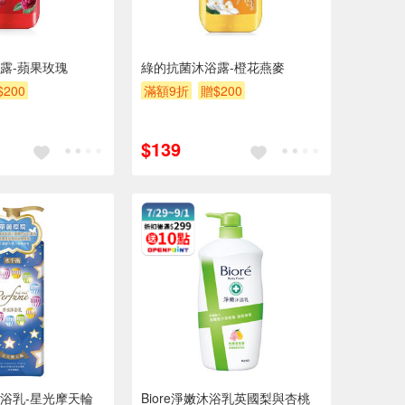
露-蘋果玫瑰
綠的抗菌沐浴露-橙花燕麥
$200
滿額9折
贈$200
$139
浴乳-星光摩天輪
Biore淨嫩沐浴乳英國梨與杏桃