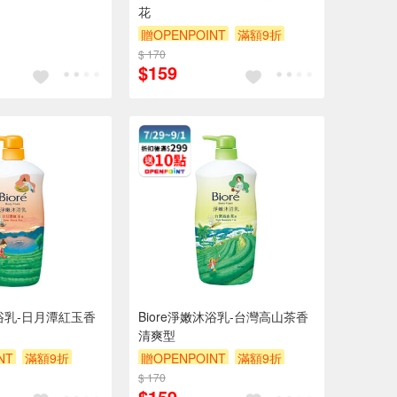
花
贈OPENPOINT
滿額9折
$ 170
贈$200
$159
沐浴乳-日月潭紅玉香
Biore淨嫩沐浴乳-台灣高山茶香
清爽型
NT
滿額9折
贈OPENPOINT
滿額9折
$ 170
贈$200
$159