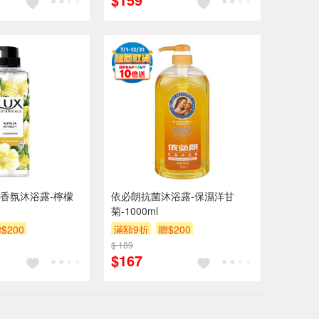
香氛沐浴露-檸檬
依必朗抗菌沐浴露-保濕洋甘
菊-1000ml
$200
滿額9折
贈$200
$ 189
$167