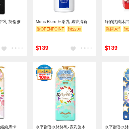
浴乳-英倫雅
Mens Biore 沐浴乳-麝香清新
綠的抗菌沐浴
贈OPENPOINT
贈$200
滿額9折
贈
$139
$139
-繽紛馬卡
水平衡香水沐浴乳-霓彩旋木
水平衡香水沐