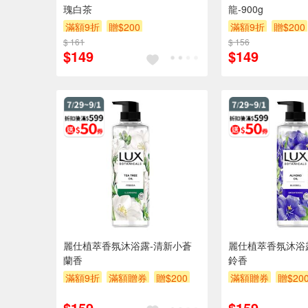
瑰白茶
龍-900g
滿額9折
贈$200
滿額9折
贈$200
$ 161
$ 156
$149
$149
麗仕植萃香氛沐浴露-清新小蒼
麗仕植萃香氛沐浴
蘭香
鈴香
滿額9折
滿額贈券
贈$200
滿額贈券
贈$20
$159
$159