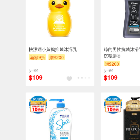
快潔適小黃鴨抑菌沐浴乳
綠的男性抗菌沐浴
沉穩麝香
滿額9折
贈$200
贈$200
$ 199
$ 189
$109
$109