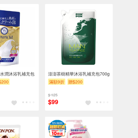
水潤沐浴乳補充包
澎澎茶樹精華沐浴乳補充包700g
$200
滿額9折
贈$200
$ 125
$99