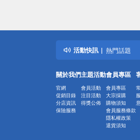
偏遠地區配
詐騙網頁！
得獎公告
活動快訊
熱門話題
銀行優惠
偏遠地區配
關於我們
主題活動
會員專區
詐騙網頁！
官網
會員活動
會員專區
促銷目錄
注目活動
大宗採購
分店資訊
得獎公佈
購物須知
保險服務
會員服務條款
隱私權政策
退貨須知