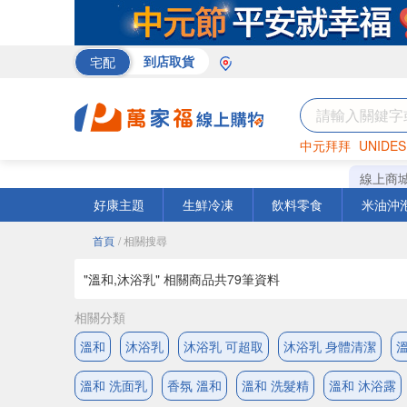
宅配
到店取貨
中元拜拜
UNIDES
巧克力
罐頭
咖啡
線上商
好康主題
生鮮冷凍
飲料零食
米油沖
首頁
/ 相關搜尋
"溫和,沐浴乳" 相關商品共
79
筆資料
相關分類
溫和
沐浴乳
沐浴乳 可超取
沐浴乳 身體清潔
溫
溫和 洗面乳
香氛 溫和
溫和 洗髮精
溫和 沐浴露