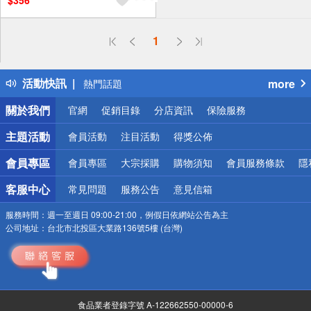
$356
偏遠地區配送
1
詐騙網頁！請小心！
得獎公告
活動快訊
more
熱門話題
銀行優惠
關於我們
官網
促銷目錄
分店資訊
保險服務
偏遠地區配送
詐騙網頁！請小心！
主題活動
會員活動
注目活動
得獎公佈
會員專區
會員專區
大宗採購
購物須知
會員服務條款
隱
客服中心
常見問題
服務公告
意見信箱
服務時間：
週一至週日 09:00-21:00，例假日依網站公告為主
公司地址：
台北市北投區大業路136號5樓 (台灣)
食品業者登錄字號 A-122662550-00000-6