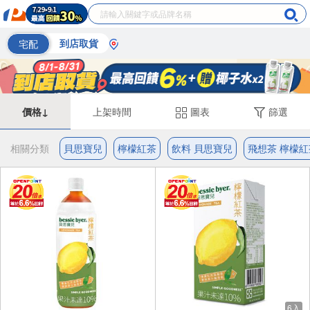
宅配
到店取貨
價格↓
上架時間
圖表
篩選
相關分類
貝思寶兒
檸檬紅茶
飲料 貝思寶兒
飛想茶 檸檬紅
6入