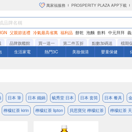
萬家福服務
PROSPERITY PLAZA APP下載
IGN
父親節送禮
冷氣最高省萬
福利品
餅乾
泡麵
飲料
中元拜拜
義
洋芋片
城
品牌旗艦館
買一送一
第二件五折
點數加碼送
檔期
泡
生活家電
熱門3C
美妝個清
嬰童保健
鍋
日本 筆
日本 鐵鍋
毓秀堂 日本
日本 套筒
日本 餐具
檸檬紅茶 kirin
檸檬紅茶 lipton
貝思寶兒 檸檬紅茶
檸檬紅茶 