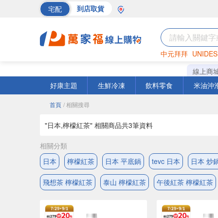
宅配
到店取貨
中元拜拜
UNIDES
巧克力
罐頭
海苔
線上商
好康主題
生鮮冷凍
飲料零食
米油沖
首頁
/ 相關搜尋
"日本,檸檬紅茶" 相關商品共
3
筆資料
相關分類
日本
檸檬紅茶
日本 平底鍋
tevc 日本
日本 炒
飛想茶 檸檬紅茶
泰山 檸檬紅茶
午後紅茶 檸檬紅茶