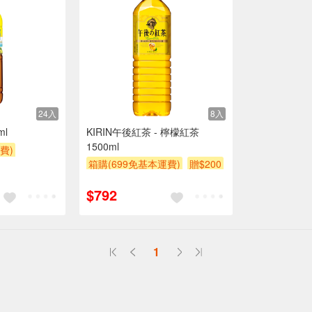
24入
8入
ml
KIRIN午後紅茶 - 檸檬紅茶
1500ml
費)
箱購(699免基本運費)
贈$200
滿額贈
$792
1
送