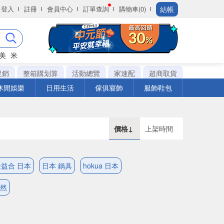
結帳
登入
註冊
會員中心
訂單查詢
購物車(0)
美
米
促銷
整箱購划算
活動總覽
家速配
超商取貨
休閒娛樂
日用生活
傢俱寢飾
服飾鞋包
價格↓
上架時間
金益合 日本
日本 鍋具
hokua 日本
天然