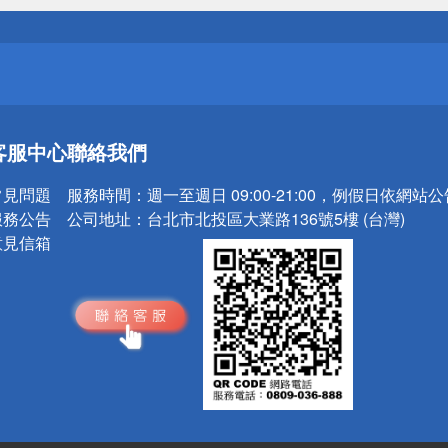
請小心！
送
客服中心
聯絡我們
請小心！
常見問題
服務時間：
週一至週日 09:00-21:00，例假日依網站
服務公告
公司地址：
台北市北投區大業路136號5樓 (台灣)
意見信箱