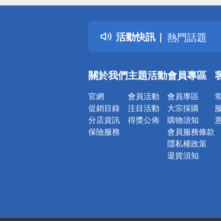
詐騙網頁！
得獎公告
活動快訊
熱門話題
銀行優惠
偏遠地區配
關於我們
主題活動
會員專區
詐騙網頁！
官網
會員活動
會員專區
促銷目錄
注目活動
大宗採購
分店資訊
得獎公佈
購物須知
保險服務
會員服務條款
隱私權政策
退貨須知