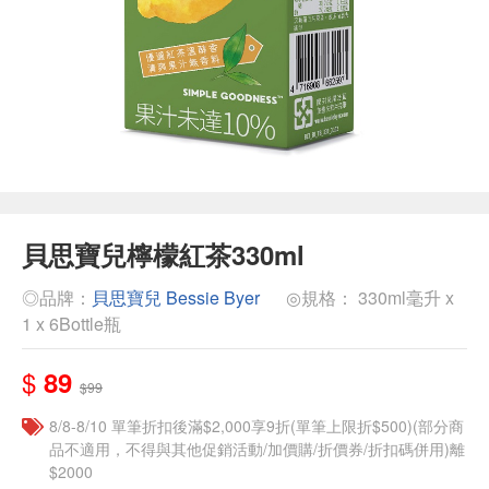
貝思寶兒檸檬紅茶330ml
◎品牌：
貝思寶兒 Bessie Byer
◎規格： 330ml毫升 x
1 x 6Bottle瓶
$
89
$99
8/8-8/10 單筆折扣後滿$2,000享9折(單筆上限折$500)(部分商
品不適用，不得與其他促銷活動/加價購/折價券/折扣碼併用)離
$2000