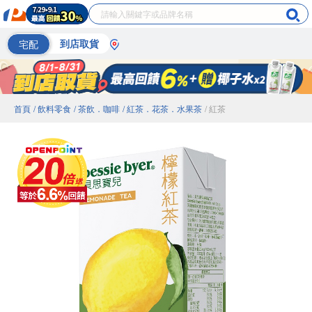
宅配
到店取貨
首頁
/ 飲料零食
/ 茶飲．咖啡
/ 紅茶．花茶．水果茶
/ 紅茶