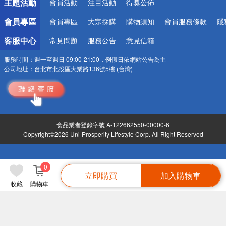
主題活動
會員活動
注目活動
得獎公佈
會員專區
會員專區
大宗採購
購物須知
會員服務條款
隱
客服中心
常見問題
服務公告
意見信箱
服務時間：
週一至週日 09:00-21:00，例假日依網站公告為主
公司地址：
台北市北投區大業路136號5樓 (台灣)
食品業者登錄字號 A-122662550-00000-6
Copyright©2026 Uni-Prosperity Lifestyle Corp. All Right Reserved
0
立即購買
加入購物車
收藏
購物車