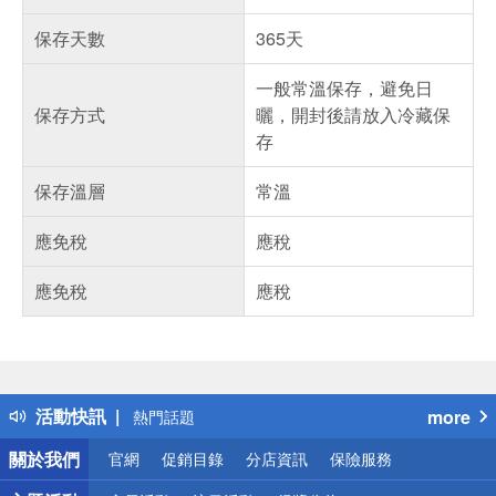
保存天數
365天
一般常溫保存，避免日
保存方式
曬，開封後請放入冷藏保
存
保存溫層
常溫
應免稅
應稅
應免稅
應稅
偏遠地區配送
詐騙網頁！請小心！
得獎公告
活動快訊
more
熱門話題
銀行優惠
關於我們
官網
促銷目錄
分店資訊
保險服務
偏遠地區配送
詐騙網頁！請小心！