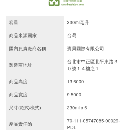
容量
330ml毫升
商品來源國家
台灣
國內負責廠商名稱
寶貝國際有限公司
台北市中正區北平東路３
製造商地址
０號１４樓之１
商品高度
13.6000
商品寬度
9.5000
尺寸(款式/樣式)
330ml x 6
70-111-05747085-00029-
產品責任險
PDL