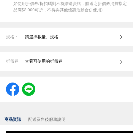
如使用折價券/折扣碼則不符贈送資格，贈送之折價券消費指定
品滿$2,000可折，不得與其他優惠活動合併使用)
規格：
請選擇數量、規格
折價券
查看可使用的折價券
商品資訊
配送及售後服務說明