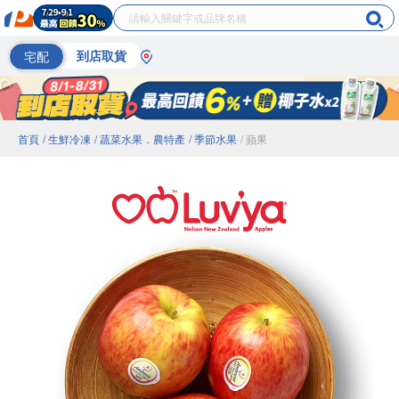
宅配
到店取貨
首頁
/ 生鮮冷凍
/ 蔬菜水果．農特產
/ 季節水果
/ 蘋果