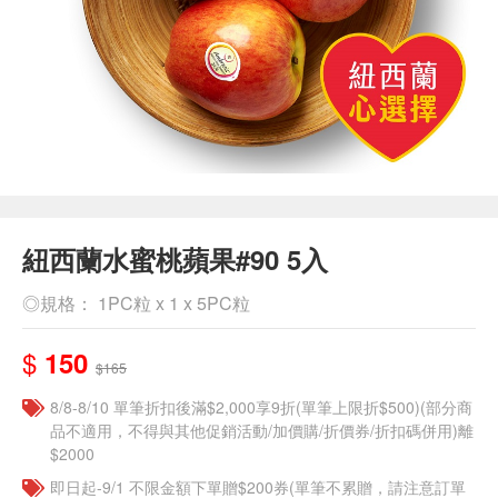
紐西蘭水蜜桃蘋果#90 5入
◎規格： 1PC粒 x 1 x 5PC粒
$
150
$165
8/8-8/10 單筆折扣後滿$2,000享9折(單筆上限折$500)(部分商
品不適用，不得與其他促銷活動/加價購/折價券/折扣碼併用)離
$2000
即日起-9/1 不限金額下單贈$200券(單筆不累贈，請注意訂單