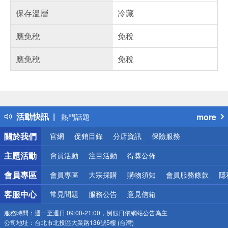
保存溫層
冷藏
應免稅
免稅
應免稅
免稅
偏遠地區配送
詐騙網頁！請小心！
得獎公告
活動快訊
more
熱門話題
銀行優惠
關於我們
官網
促銷目錄
分店資訊
保險服務
偏遠地區配送
詐騙網頁！請小心！
主題活動
會員活動
注目活動
得獎公佈
會員專區
會員專區
大宗採購
購物須知
會員服務條款
隱
客服中心
常見問題
服務公告
意見信箱
服務時間：
週一至週日 09:00-21:00，例假日依網站公告為主
公司地址：
台北市北投區大業路136號5樓 (台灣)