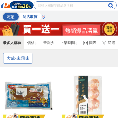
宅配
到店取貨
最多人購買
價格↓
筆劃少
上架時間↓
圖表
篩選
大成-未調味