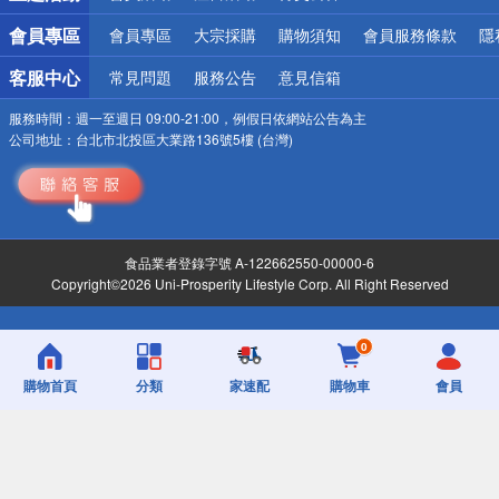
會員專區
會員專區
大宗採購
購物須知
會員服務條款
隱
客服中心
常見問題
服務公告
意見信箱
服務時間：
週一至週日 09:00-21:00，例假日依網站公告為主
公司地址：
台北市北投區大業路136號5樓 (台灣)
食品業者登錄字號 A-122662550-00000-6
Copyright©2026 Uni-Prosperity Lifestyle Corp. All Right Reserved
0
購物首頁
分類
家速配
購物車
會員