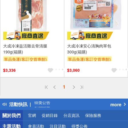
大成冷凍益活雞去骨清腿
大成冷凍安心清胸肉單包
190g(箱購)
300g(箱購)
單品免運(客訂交貨專館)
單品免運(客訂交貨專館)
$3,336
$3,060
偏遠地區配送
1
詐騙網頁！請小心！
得獎公告
活動快訊
more
熱門話題
銀行優惠
關於我們
官網
促銷目錄
分店資訊
保險服務
偏遠地區配送
詐騙網頁！請小心！
主題活動
會員活動
注目活動
得獎公佈