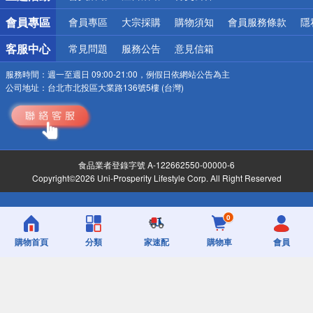
會員專區
會員專區
大宗採購
購物須知
會員服務條款
隱
客服中心
常見問題
服務公告
意見信箱
服務時間：
週一至週日 09:00-21:00，例假日依網站公告為主
公司地址：
台北市北投區大業路136號5樓 (台灣)
食品業者登錄字號 A-122662550-00000-6
Copyright©2026 Uni-Prosperity Lifestyle Corp. All Right Reserved
0
購物首頁
分類
家速配
購物車
會員