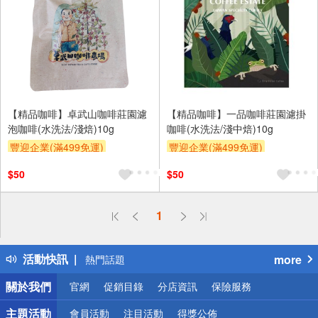
【精品咖啡】卓武山咖啡莊園濾
【精品咖啡】一品咖啡莊園濾掛
泡咖啡(水洗法/淺焙)10g
咖啡(水洗法/淺中焙)10g
豐迎企業(滿499免運)
豐迎企業(滿499免運)
$50
$50
偏遠地區配送
1
詐騙網頁！請小心！
得獎公告
活動快訊
more
熱門話題
銀行優惠
關於我們
官網
促銷目錄
分店資訊
保險服務
偏遠地區配送
詐騙網頁！請小心！
主題活動
會員活動
注目活動
得獎公佈