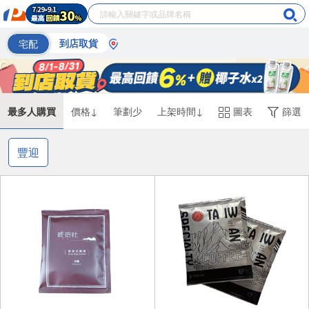
宅配
到店取貨
最多人購買
價格↓
筆劃少
上架時間↓
圖表
篩選
豐迎