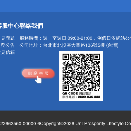
送
客服中心
聯絡我們
請小心！
常見問題
服務時間：
週一至週日 09:00-21:00，例假日依網站
服務公告
公司地址：
台北市北投區大業路136號5樓 (台灣)
意見信箱
662550-00000-6
Copyright©2026 Uni-Prosperity Lifestyle Co