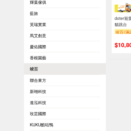
輝葉傢俱
藍旅
doter
芙瑞實業
貓跳台
竣百(滿2
馬艾創意
贈OPEN
$10,8
慶佑國際
香根園藝
竣百
聯合東方
新翊科技
進泓科技
玫芸國際
KUKU酷咕鴨