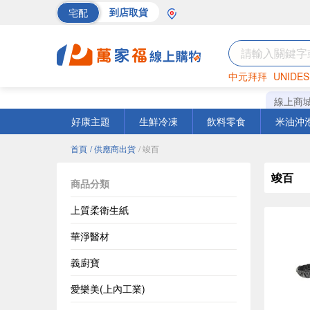
宅配
到店取貨
中元拜拜
UNIDES
巧克力
罐頭
海苔
線上商
好康主題
生鮮冷凍
飲料零食
米油沖
首頁
/ 供應商出貨
/ 竣百
竣百
商品分類
上質柔衛生紙
華淨醫材
義廚寶
愛樂美(上內工業)