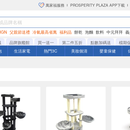
萬家福服務
PROSPERITY PLAZA APP下載
IGN
父親節送禮
冷氣最高省萬
福利品
餅乾
泡麵
飲料
中元拜拜
義
洋芋片
城
品牌旗艦館
買一送一
第二件五折
點數加碼送
檔期
泡
生活家電
熱門3C
美妝個清
嬰童保健