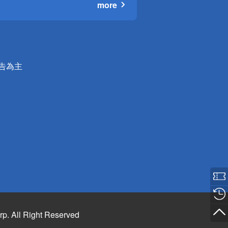
more
公告為主
rp. All Right Reserved