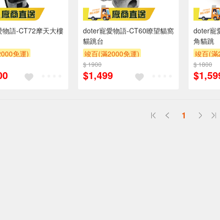
寵愛物語-CT72摩天大樓
doter寵愛物語-CT60瞭望貓窩
doter
貓跳台
角貓跳
000免運)
竣百(滿2000免運)
竣百(滿2
POINT
$ 1900
贈OPENPOINT
$ 1800
贈OPEN
00
$1,499
$1,59
1