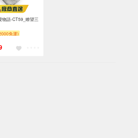
寵愛物語-CT59_瞭望三
000免運)
POINT
9