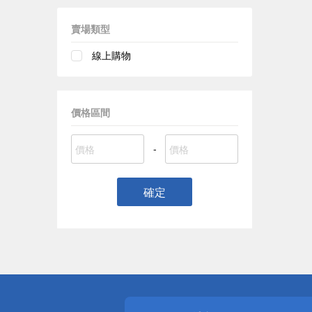
賣場類型
線上購物
價格區間
-
確定
偏遠地區配
詐騙網頁！
得獎公告