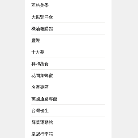
互格美學
大振豐洋傘
機油箱購館
豐迎
十方苑
祥和蔬食
花間集蜂蜜
名產專區
萬國通路專館
台灣優生
輝葉運動館
皇冠行李箱