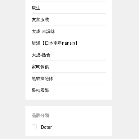
康生
友富服裝
大成-未調味
龍浦【日本南星nansin】
大成-熟食
家昀傢俱
黑貓探險隊
采桔國際
品牌分類
Doter