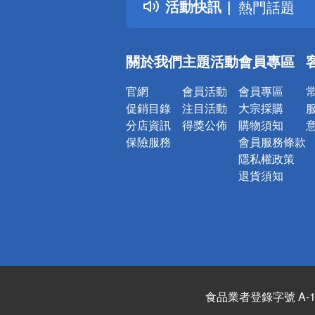
活動快訊
熱門話題
銀行優惠
偏遠地區配
關於我們
主題活動
會員專區
詐騙網頁！
官網
會員活動
會員專區
促銷目錄
注目活動
大宗採購
分店資訊
得獎公佈
購物須知
保險服務
會員服務條款
隱私權政策
退貨須知
食品業者登錄字號 A-122