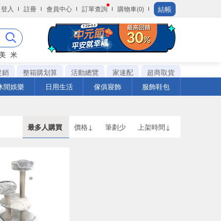
結帳
登入
註冊
會員中心
訂單查詢
購物車(0)
美
米
促銷
整箱購划算
活動總覽
家速配
超商取貨
休閒娛樂
日用生活
傢俱寢飾
服飾鞋包
最多人購買
價格↓
筆劃少
上架時間↓