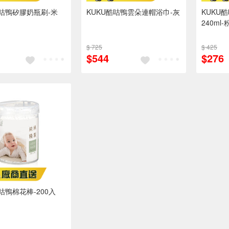
酷咕鴨矽膠奶瓶刷-米
KUKU酷咕鴨雲朵連帽浴巾-灰
KUKU
240ml-
$ 725
$ 425
$544
$276
咕鴨棉花棒-200入