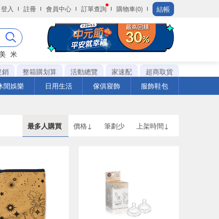
結帳
登入
註冊
會員中心
訂單查詢
購物車(0)
美
米
促銷
整箱購划算
活動總覽
家速配
超商取貨
休閒娛樂
日用生活
傢俱寢飾
服飾鞋包
最多人購買
價格↓
筆劃少
上架時間↓