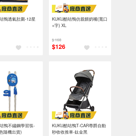
酷咕鴨透氣肚圍-12星
KUKU酷咕鴨仿親餵奶嘴(寬口
+字) XL
$ 168
$126
酷咕鴨不鏽鋼學習筷-
KUKU酷咕鴨T-CAR尊爵自動
顏色隨機出貨)
秒收收推車-鈦金黑