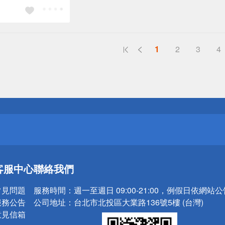
1
2
3
4
送
請小心！
送
客服中心
聯絡我們
請小心！
常見問題
服務時間：
週一至週日 09:00-21:00，例假日依網站
服務公告
公司地址：
台北市北投區大業路136號5樓 (台灣)
意見信箱