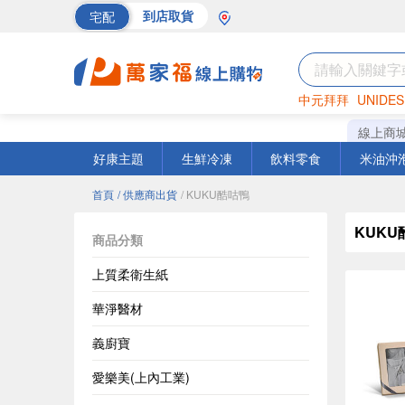
宅配
到店取貨
中元拜拜
UNIDES
海苔
巧克力
罐頭
線上商
好康主題
生鮮冷凍
飲料零食
米油沖
首頁
/ 供應商出貨
/ KUKU酷咕鴨
KUKU
商品分類
上質柔衛生紙
華淨醫材
義廚寶
愛樂美(上內工業)