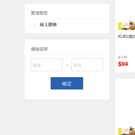
賣場類型
線上購物
KUKU
價格區間
$ 125
$94
-
確定