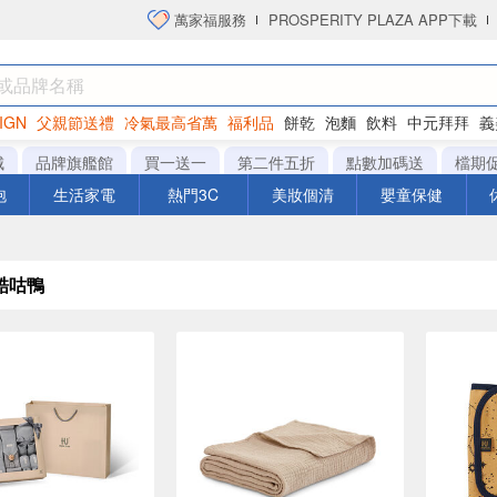
萬家福服務
PROSPERITY PLAZA APP下載
IGN
父親節送禮
冷氣最高省萬
福利品
餅乾
泡麵
飲料
中元拜拜
義
衛生紙
城
品牌旗艦館
買一送一
第二件五折
點數加碼送
檔期
泡
生活家電
熱門3C
美妝個清
嬰童保健
酷咕鴨