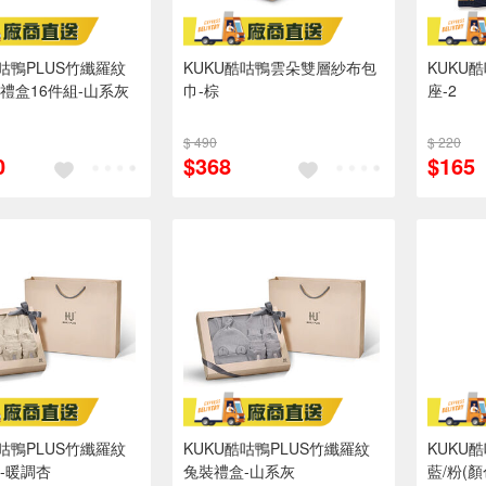
酷咕鴨PLUS竹纖羅紋
KUKU酷咕鴨雲朵雙層紗布包
KUKU
禮盒16件組-山系灰
巾-棕
座-2
$ 490
$ 220
0
$368
$165
酷咕鴨PLUS竹纖羅紋
KUKU酷咕鴨PLUS竹纖羅紋
KUKU
-暖調杏
兔裝禮盒-山系灰
藍/粉(