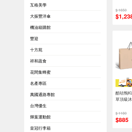
互格美學
$ 1650
$1,23
大振豐洋傘
機油箱購館
豐迎
十方苑
祥和蔬食
花間集蜂蜜
名產專區
酷咕鴨KU
萬國通路專館
草頂級沐
台灣優生
$ 1180
輝葉運動館
$885
皇冠行李箱