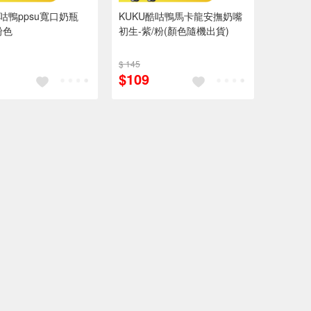
酷咕鴨ppsu寬口奶瓶
KUKU酷咕鴨馬卡龍安撫奶嘴
粉色
初生-紫/粉(顏色隨機出貨)
$ 145
$109