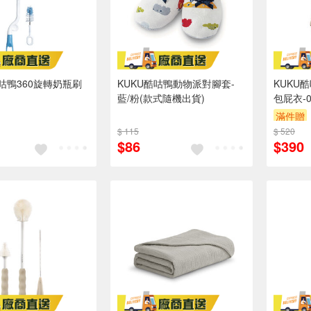
酷咕鴨360旋轉奶瓶刷
KUKU酷咕鴨動物派對腳套-
KUKU
藍/粉(款式隨機出貨)
包屁衣-
滿件贈
$ 115
$ 520
$86
$390