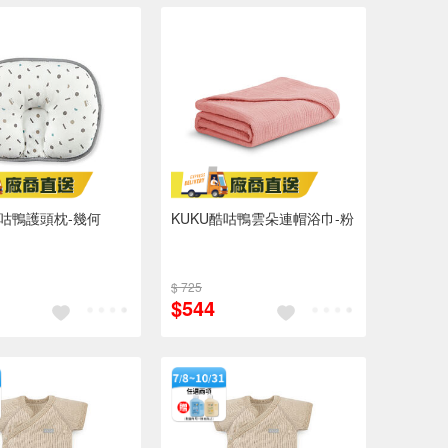
酷咕鴨護頭枕-幾何
KUKU酷咕鴨雲朵連帽浴巾-粉
$ 725
$544