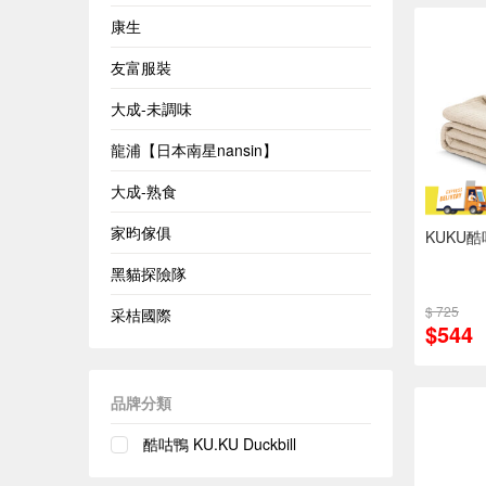
康生
友富服裝
大成-未調味
龍浦【日本南星nansin】
大成-熟食
家昀傢俱
KUKU
黑貓探險隊
$ 725
采桔國際
$544
品牌分類
酷咕鴨 KU.KU Duckbill