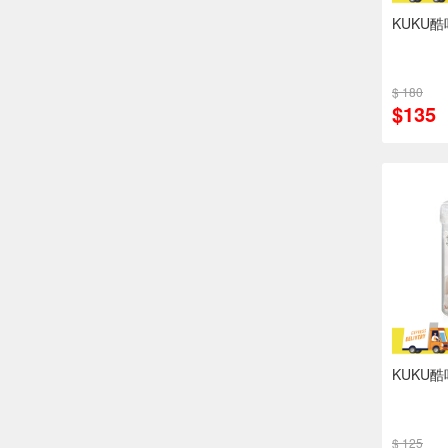
KUKU
$ 180
$135
KUKU酷
$ 125