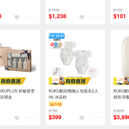
$ 1650
$ 135
8
$1,238
$101
KUPLUS 舒敏積雪
KUKU酷咕鴨懶人包屁衣2入
KUKU
浴禮盒
06-冰晶粉
烘乾消
滿件贈
$ 780
$ 6800
$399
$3,89