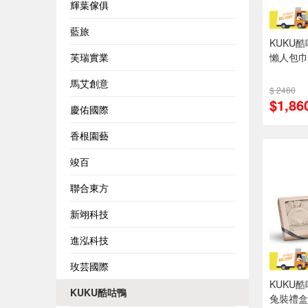
輝葉傢俱
藍旅
KUKU
芙瑞實業
懶人包巾
馬艾創意
$ 2480
$1,86
慶佑國際
香根園藝
竣百
聯合東方
新翊科技
進泓科技
玫芸國際
KUKU
KUKU酷咕鴨
兔裝禮盒