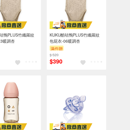
酷咕鴨PLUS竹纖羅紋
KUKU酷咕鴨PLUS竹纖羅紋
03暖調杏
包屁衣-06暖調杏
滿件贈
$ 520
$390