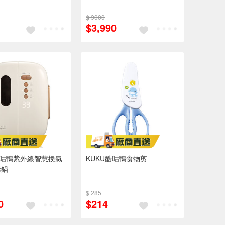
$ 9000
$3,990
酷咕鴨紫外線智慧換氣
KUKU酷咕鴨食物剪
毒鍋
$ 285
0
$214