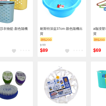
 彩莎衣物籃-顏色隨機
耐斯特深盆37cm-顏色隨機出
a咖浸塑
貨
貨
贈$200
贈$200
$ 99
$89
$69