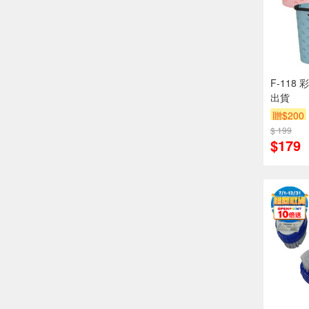
F-118
出貨
贈$200
$ 199
$179