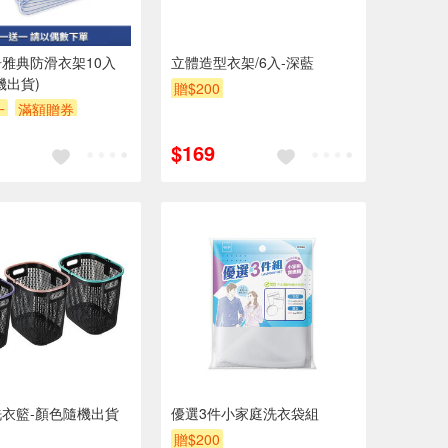
居雅典防滑衣架10入
立體造型衣架/6入-深藍
機出貨)
贈$200
一
滿額贈券
$169
衣籃-顏色隨機出貨
優選3件小家庭洗衣袋組
贈$200