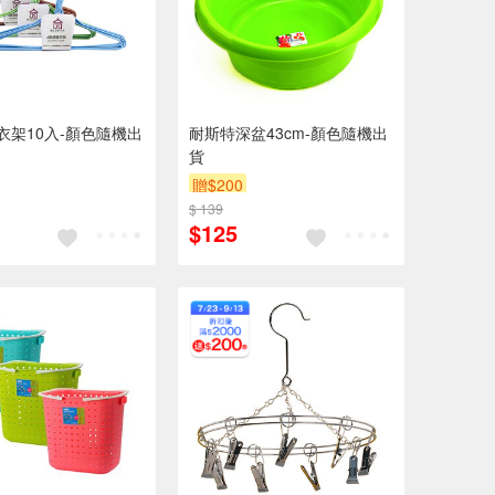
衣架10入-顏色隨機出
耐斯特深盆43cm-顏色隨機出
貨
贈$200
$ 139
$125