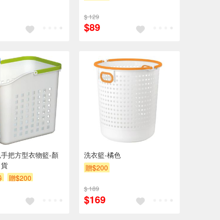
$ 129
$89
手把方型衣物籃-顏
洗衣籃-橘色
出貨
贈$200
券
贈$200
$ 189
$169