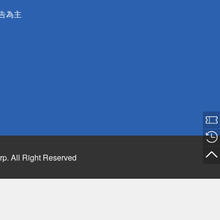
公告為主
rp. All Right Reserved