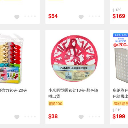
$ 189
$54
$169
超強力衣夾-20夾
小米圓型曬衣架18夾-顏色隨
多納彩色
機出貨
色隨機
贈$200
滿額贈
$ 219
$38
$199