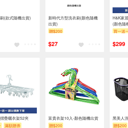
刷(款式隨機出貨)
新時代方型洗衣刷(顏色隨機
H&K家
出貨)
(顏色隨
贈$200
買一送
贈$200
$27
$299
居摺疊曬衣架52夾
富貴衣架10入-顏色隨機出貨
黑美人洗
一
滿額贈券
贈$200
贈$200