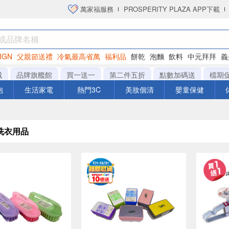
萬家福服務
PROSPERITY PLAZA APP下載
IGN
父親節送禮
冷氣最高省萬
福利品
餅乾
泡麵
飲料
中元拜拜
義
洋芋片
城
品牌旗艦館
買一送一
第二件五折
點數加碼送
檔期
泡
生活家電
熱門3C
美妝個清
嬰童保健
洗衣用品