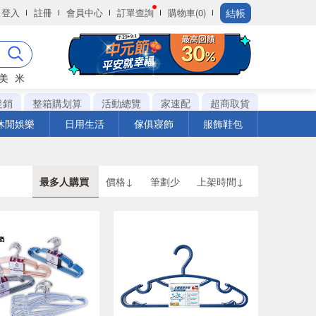
結帳
登入
註冊
會員中心
訂單查詢
購物車(0)
美
米
促銷
整箱購划算
活動總覽
家速配
超商取貨
休閒娛樂
日用生活
傢俱寢飾
服飾鞋包
最多人購買
價格↓
筆劃少
上架時間↓