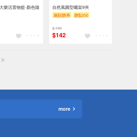
3 大樂活置物籃-顏色隨
自然風圓型曬架9夾
滿額贈券
贈$200
$ 199
$142
more