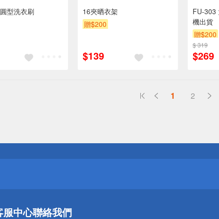
圓型洗衣刷
16夾晒衣架
FU-30
機出貨
贈$200
贈$200
$ 319
$139
$269
1
2
送
請小心！
送
客服中心
聯絡我們
請小心！