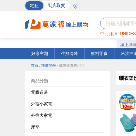
宅配
到店取貨
中元拜拜
UNIDES
巧克力
罐頭
海苔
線上商
好康主題
生鮮冷凍
飲料零食
米油沖
首頁
/ 準備開學
/ 曬衣架洗衣用品
曬衣架
商品分類
電腦週邊
外宿小家電
外宿大家電
床墊