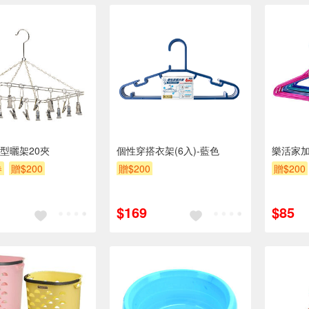
型曬架20夾
個性穿搭衣架(6入)-藍色
樂活家加
券
贈$200
贈$200
贈$200
$169
$85