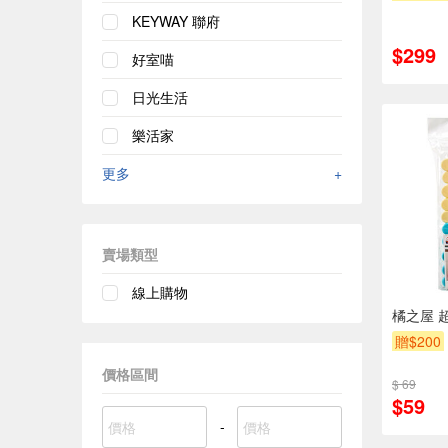
贈$200
KEYWAY 聯府
$299
好室喵
日光生活
樂活家
更多
+
賣場類型
線上購物
橘之屋 
贈$200
價格區間
$ 69
$59
-