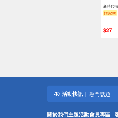
新時代橢
贈$200
$27
偏遠地區配
詐騙網頁！
得獎公告
活動快訊
熱門話題
銀行優惠
偏遠地區配
關於我們
主題活動
會員專區
詐騙網頁！