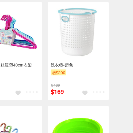
粗浸塑40cm衣架
洗衣籃-藍色
贈$200
$ 189
$169