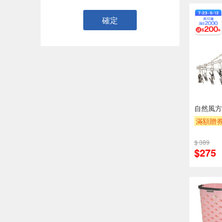
確定
自然風方
滿額贈
$ 389
$275