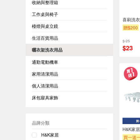
收納與整理箱
工作桌與椅子
喜刷洗衣
檯燈與桌立鏡
贈$200
生活百貨用品
$ 25
$23
曬衣架洗衣用品
通勤電動機車
家用清潔用品
個人清潔用品
床包寢具家飾
品牌分類
H&K家
H&K家居
買一送