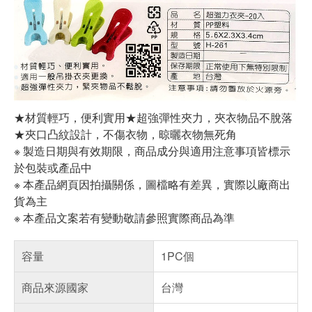
★材質輕巧，便利實用★超強彈性夾力，夾衣物品不脫落
★夾口凸紋設計，不傷衣物，晾曬衣物無死角
※ 製造日期與有效期限，商品成分與適用注意事項皆標示
於包裝或產品中
※ 本產品網頁因拍攝關係，圖檔略有差異，實際以廠商出
貨為主
※ 本產品文案若有變動敬請參照實際商品為準
容量
1PC個
商品來源國家
台灣