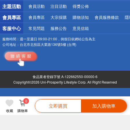
詐騙網頁！請小心！
主題活動
會員活動
注目活動
得獎公佈
會員專區
會員專區
大宗採購
購物須知
會員服務條款
隱
客服中心
常見問題
服務公告
意見信箱
服務時間：
週一至週日 09:00-21:00，例假日依網站公告為主
公司地址：
台北市北投區大業路136號5樓 (台灣)
食品業者登錄字號 A-122662550-00000-6
Copyright©2026 Uni-Prosperity Lifestyle Corp. All Right Reserved
0
立即購買
加入購物車
收藏
購物車