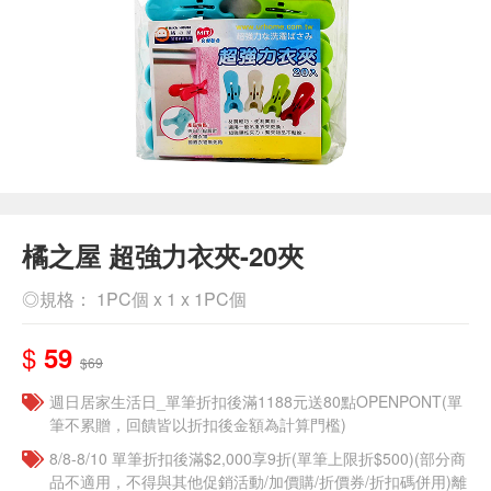
橘之屋 超強力衣夾-20夾
◎規格： 1PC個 x 1 x 1PC個
$
59
$69
週日居家生活日_單筆折扣後滿1188元送80點OPENPONT(單
筆不累贈，回饋皆以折扣後金額為計算門檻)
8/8-8/10 單筆折扣後滿$2,000享9折(單筆上限折$500)(部分商
品不適用，不得與其他促銷活動/加價購/折價券/折扣碼併用)離