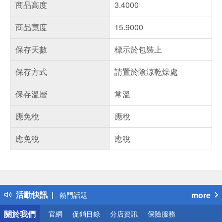
商品高度
3.4000
商品寬度
15.9000
保存天數
標示於包裝上
保存方式
請置於陰涼乾燥處
保存溫層
常溫
應免稅
應稅
應免稅
應稅
偏遠地區配送
詐騙網頁！請小心！
得獎公告
活動快訊
more
熱門話題
銀行優惠
關於我們
官網
促銷目錄
分店資訊
保險服務
偏遠地區配送