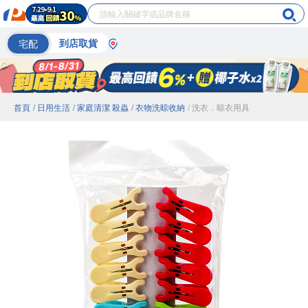
宅配
到店取貨
首頁
/ 日用生活
/ 家庭清潔 殺蟲
/ 衣物洗晾收納
/ 洗衣．晾衣用具