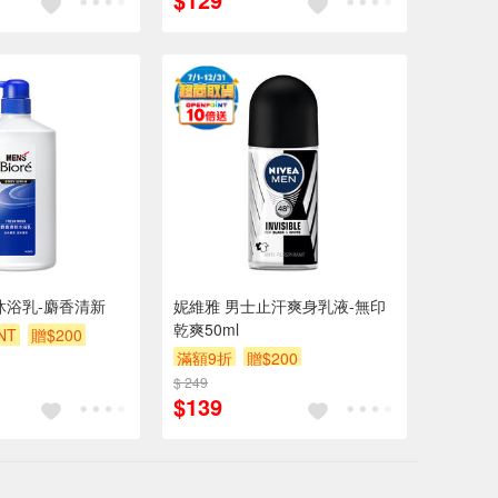
re 沐浴乳-麝香清新
妮維雅 男士止汗爽身乳液-無印
乾爽50ml
NT
贈$200
滿額9折
贈$200
$ 249
$139