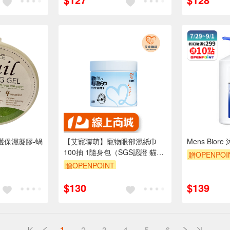
修護保濕凝膠-蝸
【艾寵聯萌】寵物眼部濕紙巾
Mens Bio
100抽 1隨身包（SGS認證 貓狗
贈OPENPOI
通用 淡化淚痕 犬用保健 淚腺擦
贈OPENPOINT
拭）
訂單滿 2000 元折抵 100元
$130
$139
（運費不算在 2000 元的範圍
內）
訂單滿999享9折
訂單滿699享95折
1
2
3
4
5
6