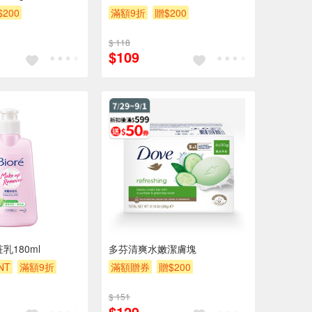
$200
滿額9折
贈$200
$ 118
$109
粧乳180ml
多芬清爽水嫩潔膚塊
NT
滿額9折
滿額贈券
贈$200
$ 151
$129