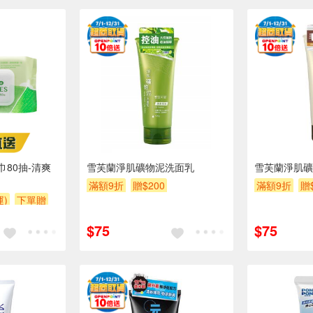
80抽-清爽
雪芙蘭淨肌礦物泥洗面乳
雪芙蘭淨肌礦
滿額9折
贈$200
滿額9折
贈
運)
下單贈
滿額贈
$75
$75