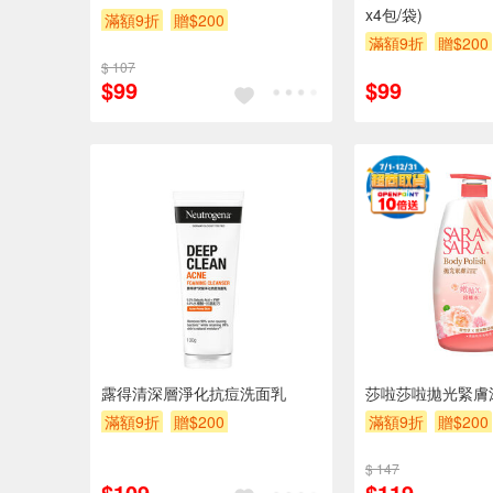
x4包/袋)
滿額9折
贈$200
滿額9折
贈$200
$ 107
$99
$99
露得清深層淨化抗痘洗面乳
莎啦莎啦拋光緊膚
滿額9折
贈$200
滿額9折
贈$200
$ 147
$109
$119