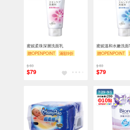
蜜妮柔珠深層洗面乳
蜜妮溫和水嫩洗面
贈OPENPOINT
滿額9折
贈OPENPOINT
贈$200
贈$200
$ 83
$ 83
$79
$79