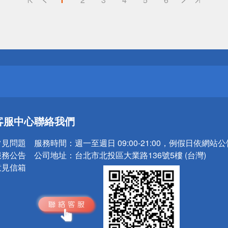
送
請小心！
送
客服中心
聯絡我們
請小心！
常見問題
服務時間：
週一至週日 09:00-21:00，例假日依網站
服務公告
公司地址：
台北市北投區大業路136號5樓 (台灣)
意見信箱