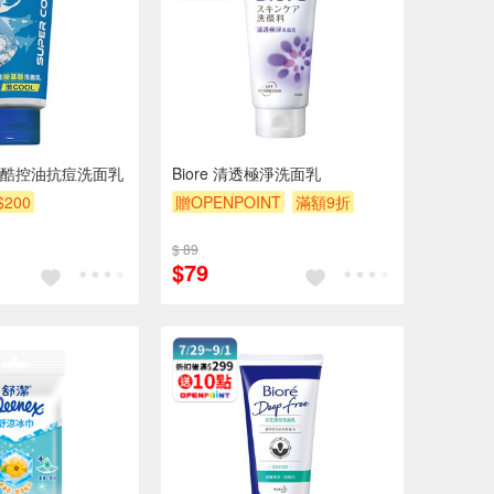
酷控油抗痘洗面乳
Biore 清透極淨洗面乳
$200
贈OPENPOINT
滿額9折
贈$200
$ 89
$79