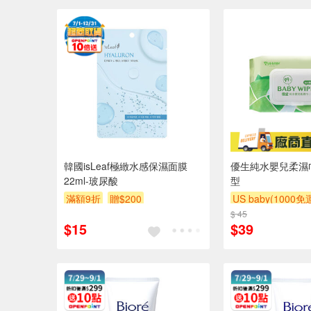
韓國isLeaf極緻水感保濕面膜
優生純水嬰兒柔濕巾
22ml-玻尿酸
型
滿額9折
贈$200
US baby(1000免
$ 45
滿額贈
滿額贈
$15
$39