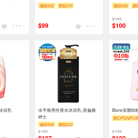
滿額9折
贈$200
滿額9折
贈
$ 143
$99
$100
沐浴乳
水平衡男性香水沐浴乳-英倫雅
Biore深層卸
紳士
贈OPENPOI
滿額9折
贈$200
贈$200
$ 150
$ 139
$127
$128