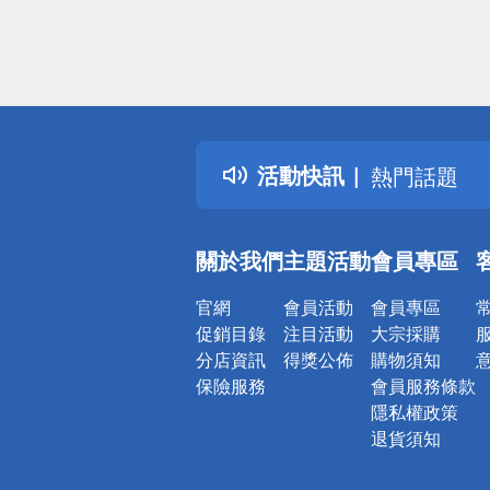
偏遠地區配
詐騙網頁！
得獎公告
活動快訊
熱門話題
銀行優惠
偏遠地區配
關於我們
主題活動
會員專區
詐騙網頁！
官網
會員活動
會員專區
促銷目錄
注目活動
大宗採購
分店資訊
得獎公佈
購物須知
保險服務
會員服務條款
隱私權政策
退貨須知