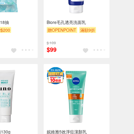
18抽
Biore毛孔透亮洗面乳
$200
贈OPENPOINT
滿額9折
贈$200
$ 109
$99
130g
妮維雅5效淨痘潔顏乳