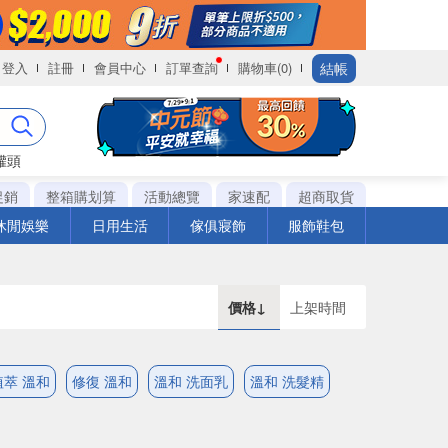
結帳
登入
註冊
會員中心
訂單查詢
購物車(0)
罐頭
促銷
整箱購划算
活動總覽
家速配
超商取貨
休閒娛樂
日用生活
傢俱寢飾
服飾鞋包
價格↓
上架時間
植萃 溫和
修復 溫和
溫和 洗面乳
溫和 洗髮精