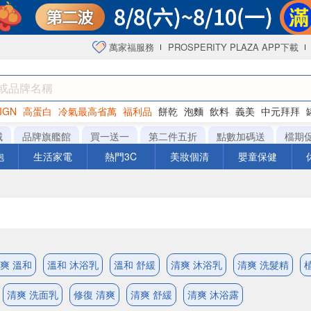
萬家福服務
PROSPERITY PLAZA APP下載
IGN
高蛋白
冷氣最高省萬
福利品
餅乾
泡麵
飲料
義美
中元拜拜
咖啡
城
品牌旗艦館
買一送一
第二件五折
點數加碼送
檔期
泡
生活家電
熱門3C
美妝個清
嬰童保健
爽 溫和
溫和 沐浴乳
溫和 舒緩
清爽 沐浴乳
清爽 洗髮精
清爽 洗面乳
修復 清爽
清爽 舒緩
清爽 沐浴露