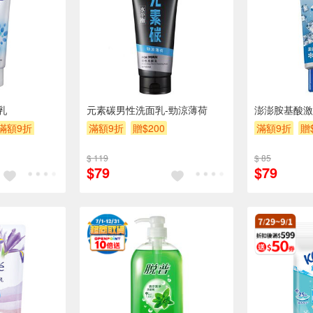
乳
元素碳男性洗面乳-勁涼薄荷
澎澎胺基酸激
滿額9折
滿額9折
贈$200
滿額9折
贈
$ 119
$ 85
$79
$79