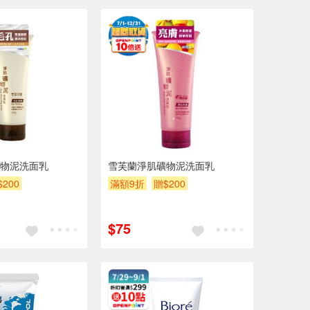
物泥洗面乳
雪芙蘭淨肌礦物泥洗面乳
$200
滿額9折
贈$200
$75