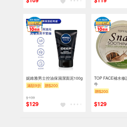
妮維雅男士控油保濕潔面泥100g
TOP FACE補水
牛
滿額9折
贈$200
贈$200
$ 139
$129
$129