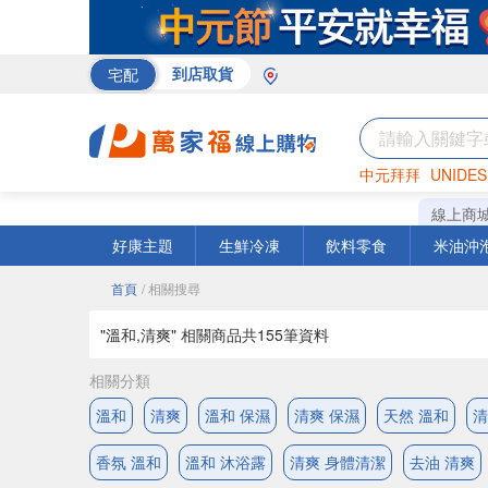
宅配
到店取貨
中元拜拜
UNIDES
米
巧克力
衛生紙
線上商
好康主題
生鮮冷凍
飲料零食
米油沖
首頁
/ 相關搜尋
"溫和,清爽" 相關商品共
155
筆資料
相關分類
溫和
清爽
溫和 保濕
清爽 保濕
天然 溫和
清
香氛 溫和
溫和 沐浴露
清爽 身體清潔
去油 清爽