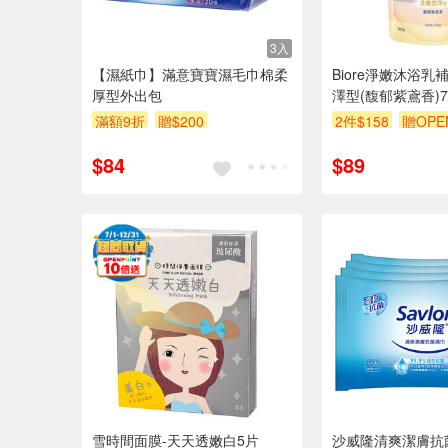
3入
【濕紙巾】滿意寶寶濕毛巾棉柔
Biore淨嫩沐浴
厚型外出包
澤型(馥郁紫鳶香)70
滿額9折
贈$200
2件$158
贈OPE
滿額9折
贈$200
$84
$89
雪時間面膜-天天透嫩白5片
沙威隆清爽潔膚抗菌