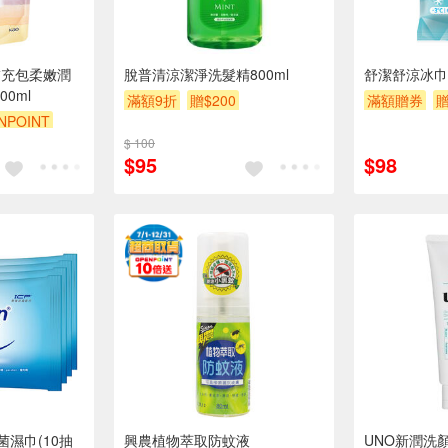
乳補充包柔嫩潤
脫普清涼潔淨洗髮精800ml
舒潔舒涼冰巾
0ml
滿額9折
贈$200
滿額贈券
贈
NPOINT
$ 100
$95
$98
濕巾(10抽
興農植物萃取防蚊液
UNO新潤洗顏