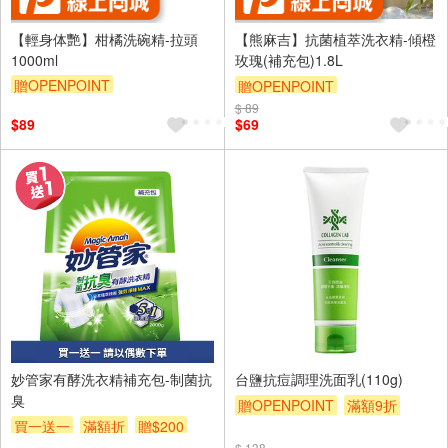
【輕身体艷】柑橘洗碗精-拉頭
【熊麻吉】抗菌植萃洗衣精-傾橙
1000ml
玫瑰(補充包)1.8L
贈OPENPOINT
贈OPENPOINT
$ 89
$89
$69
妙管家有酵洗衣精補充包-制菌抗
台鹽抗痘調理洗面乳(110g)
臭
贈OPENPOINT
滿額9折
買一送一
滿額折
贈$200
贈$200
$ 138