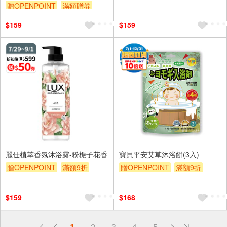
贈OPENPOINT
滿額贈券
滿額贈券
贈$200
贈$200
$159
$159
麗仕植萃香氛沐浴露-粉梔子花香
寶貝平安艾草沐浴餅(3入)
贈OPENPOINT
滿額9折
贈OPENPOINT
滿額9折
滿額贈券
贈$200
贈$200
$159
$168
偏遠地區配送
1
2
3
4
5