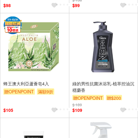
$98
$99
蜂王澳大利亞蘆薈皂4入
綠的男性抗菌沐浴乳-植萃控油沉
穩麝香
贈OPENPOINT
滿額9折
贈OPENPOINT
贈$200
贈$200
$ 189
$105
$109