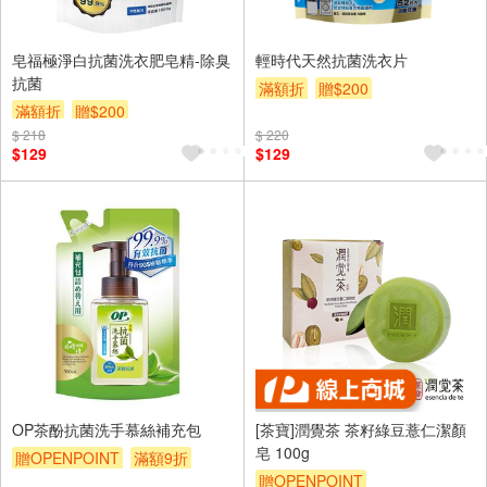
皂福極淨白抗菌洗衣肥皂精-除臭
輕時代天然抗菌洗衣片
抗菌
滿額折
贈$200
滿額折
贈$200
$ 218
$ 220
$129
$129
OP茶酚抗菌洗手慕絲補充包
[茶寶]潤覺茶 茶籽綠豆薏仁潔顏
皂 100g
贈OPENPOINT
滿額9折
贈OPENPOINT
贈$200