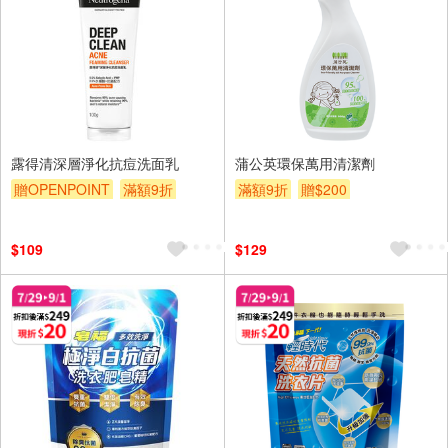
露得清深層淨化抗痘洗面乳
蒲公英環保萬用清潔劑
贈OPENPOINT
滿額9折
滿額9折
贈$200
贈$200
$109
$129