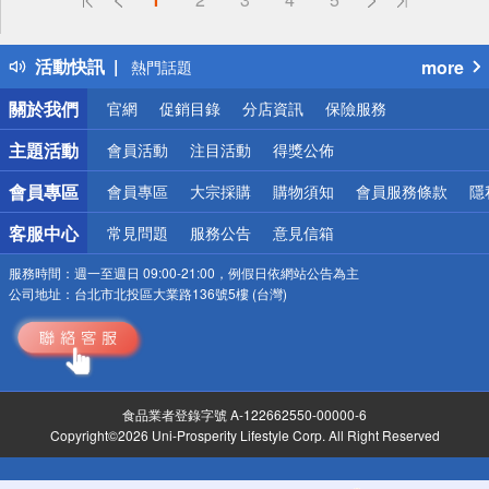
詐騙網頁！請小心！
得獎公告
活動快訊
more
熱門話題
銀行優惠
關於我們
官網
促銷目錄
分店資訊
保險服務
偏遠地區配送
詐騙網頁！請小心！
主題活動
會員活動
注目活動
得獎公佈
會員專區
會員專區
大宗採購
購物須知
會員服務條款
隱
客服中心
常見問題
服務公告
意見信箱
服務時間：
週一至週日 09:00-21:00，例假日依網站公告為主
公司地址：
台北市北投區大業路136號5樓 (台灣)
食品業者登錄字號 A-122662550-00000-6
Copyright©2026 Uni-Prosperity Lifestyle Corp. All Right Reserved