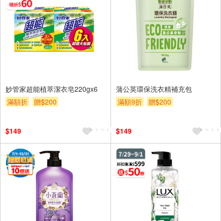
妙管家超能植萃潔衣皂220gx6
蒲公英環保洗衣精補充包
滿額折
贈$200
滿額9折
贈$200
$149
$149