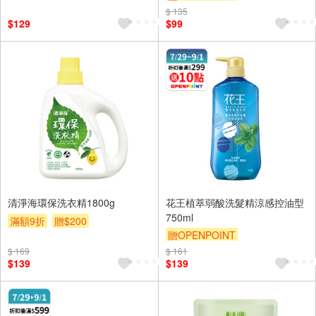
$ 135
$129
$99
清淨海環保洗衣精1800g
花王植萃弱酸洗髮精涼感控油型
750ml
滿額9折
贈$200
贈OPENPOINT
贈OPENPOINT
滿額9折
$ 169
$ 161
$139
$139
贈$200