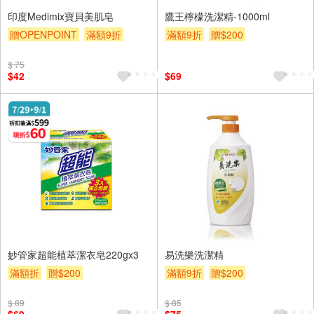
印度Medimix寶貝美肌皂
鷹王檸檬洗潔精-1000ml
贈OPENPOINT
滿額9折
滿額9折
贈$200
贈$200
$ 75
$42
$69
妙管家超能植萃潔衣皂220gx3
易洗樂洗潔精
滿額折
贈$200
滿額9折
贈$200
$ 89
$ 85