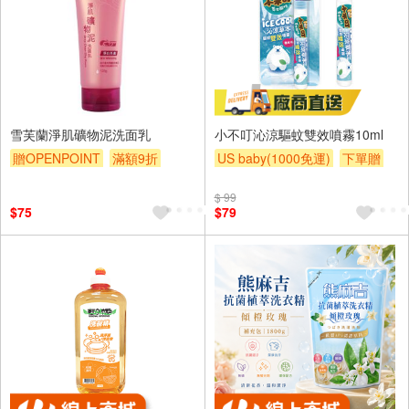
雪芙蘭淨肌礦物泥洗面乳
小不叮沁涼驅蚊雙效噴霧10ml
贈OPENPOINT
滿額9折
US baby(1000免運)
下單贈
贈$200
滿額贈
滿額贈
滿額贈
$ 99
$75
$79