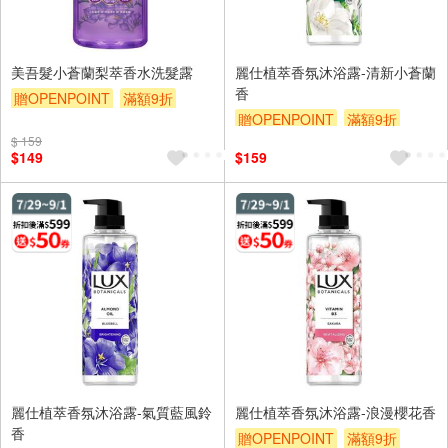
美吾髮小蒼蘭梨萃香水洗髮露
麗仕植萃香氛沐浴露-清新小蒼蘭
香
贈OPENPOINT
滿額9折
贈OPENPOINT
滿額9折
贈$200
$ 159
滿額贈券
贈$200
$149
$159
麗仕植萃香氛沐浴露-氣質藍風鈴
麗仕植萃香氛沐浴露-浪漫櫻花香
香
贈OPENPOINT
滿額9折