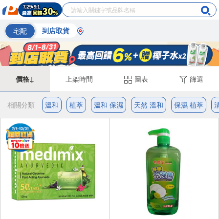
宅配
到店取貨
價格↓
上架時間
圖表
篩選
相關分類
溫和
植萃
溫和 保濕
天然 溫和
保濕 植萃