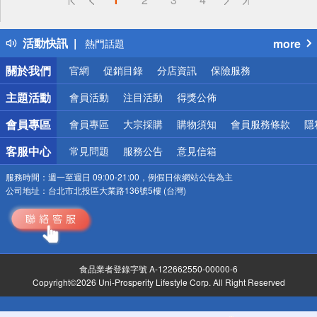
詐騙網頁！請小心！
得獎公告
活動快訊
more
熱門話題
銀行優惠
關於我們
官網
促銷目錄
分店資訊
保險服務
偏遠地區配送
詐騙網頁！請小心！
主題活動
會員活動
注目活動
得獎公佈
會員專區
會員專區
大宗採購
購物須知
會員服務條款
隱
客服中心
常見問題
服務公告
意見信箱
服務時間：
週一至週日 09:00-21:00，例假日依網站公告為主
公司地址：
台北市北投區大業路136號5樓 (台灣)
食品業者登錄字號 A-122662550-00000-6
Copyright©2026 Uni-Prosperity Lifestyle Corp. All Right Reserved