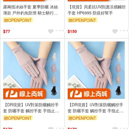
露兩指冰絲手套 夏季防曬 冰絲
【現貨】貝柔抗UV防護涼感觸控
薄款 戶外釣魚防滑 騎士騎行手
手套 HP6995 防疫好幫手
套 男女可用 透氣防風 保護手套
贈OPENPOINT
贈OPENPOINT
訂單滿699享95折
$77
$150
【DR現貨】UV對策防曬觸控手
【DR現貨】UV對策防曬觸控手
套 防曬手套 觸控手套 手指止滑
套 防曬手套 觸控手套 手指止滑
DR6983-88 四季可戴
DR6983-88 四季可戴
贈OPENPOINT
贈OPENPOINT
訂單滿699享95折
訂單滿699享95折