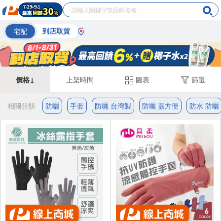
宅配
到店取貨
價格↓
上架時間
圖表
篩選
相關分類
防曬
手套
防曬 台灣製
防曬 蓋方便
防水 防曬