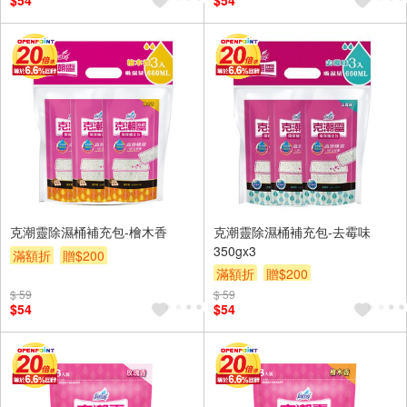
$54
$54
克潮靈除濕桶補充包-檜木香
克潮靈除濕桶補充包-去霉味
350gx3
滿額折
贈$200
滿額折
贈$200
$ 59
$ 59
$54
$54