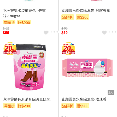
克潮靈集水袋補充包--去霉
克潮靈吊掛式除濕袋-晨露香氛
味-180gx3
滿額折
贈$200
滿額折
贈$200
$ 62
$ 66
$55
$59
2入
克潮靈備長炭消臭除濕量販包
克潮靈集水袋除濕盒-玫瑰香
滿額折
贈$200
滿額折
贈$200
$ 75
$ 78