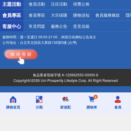
主題活動
會員活動
注目活動
得獎公佈
會員專區
會員專區
大宗採購
購物須知
會員服務條款
隱
客服中心
常見問題
服務公告
意見信箱
服務時間：
週一至週日 09:00-21:00，例假日依網站公告為主
公司地址：
台北市北投區大業路136號5樓 (台灣)
食品業者登錄字號 A-122662550-00000-6
Copyright©2026 Uni-Prosperity Lifestyle Corp. All Right Reserved
0
購物首頁
分類
家速配
購物車
會員