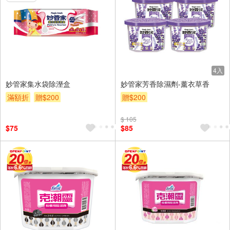
4入
妙管家集水袋除溼盒
妙管家芳香除濕劑-薰衣草香
滿額折
贈$200
贈$200
$ 105
$75
$85