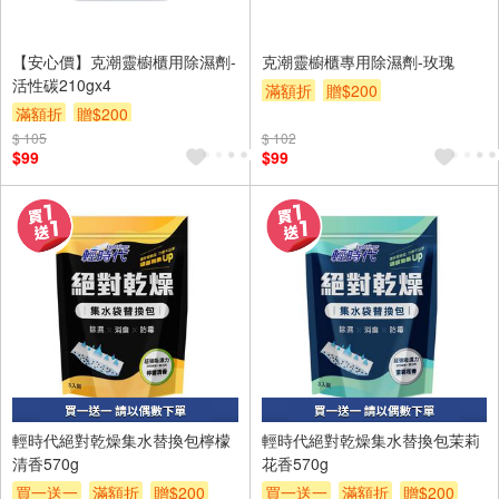
【安心價】克潮靈櫥櫃用除濕劑-
克潮靈櫥櫃專用除濕劑-玫瑰
活性碳210gx4
滿額折
贈$200
滿額折
贈$200
$ 105
$ 102
$99
$99
輕時代絕對乾燥集水替換包檸檬
輕時代絕對乾燥集水替換包茉莉
清香570g
花香570g
買一送一
滿額折
贈$200
買一送一
滿額折
贈$200