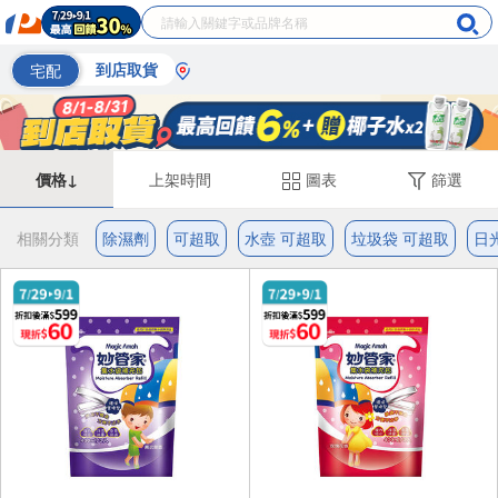
宅配
到店取貨
價格↓
上架時間
圖表
篩選
相關分類
除濕劑
可超取
水壺 可超取
垃圾袋 可超取
日