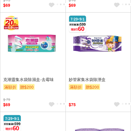
$69
$69
克潮靈集水袋除濕盒-去霉味
妙管家集水袋除溼盒
滿額折
贈$200
滿額折
贈$200
$ 79
$69
$75