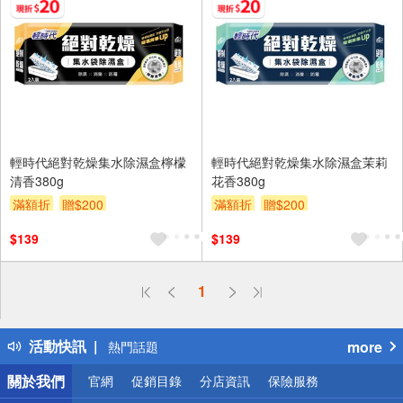
輕時代絕對乾燥集水除濕盒檸檬
輕時代絕對乾燥集水除濕盒茉莉
清香380g
花香380g
滿額折
贈$200
滿額折
贈$200
$139
$139
偏遠地區配送
1
詐騙網頁！請小心！
得獎公告
活動快訊
more
熱門話題
銀行優惠
關於我們
官網
促銷目錄
分店資訊
保險服務
偏遠地區配送
詐騙網頁！請小心！