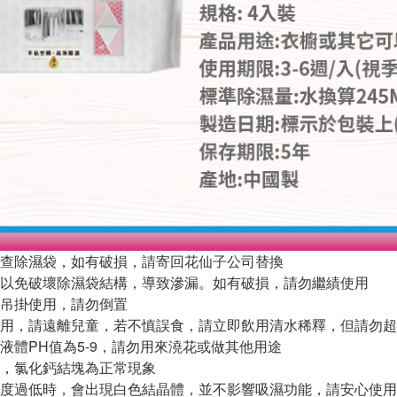
查除濕袋，如有破損，請寄回花仙子公司替換
以免破壞除濕袋結構，導致滲漏。如有破損，請勿繼績使用
吊掛使用，請勿倒置
用，請遠離兒童，若不慎誤食，請立即飲用清水稀釋，但請勿超過
液體PH值為5-9，請勿用來澆花或做其他用途
，氯化鈣結塊為正常現象
度過低時，會出現白色結晶體，並不影響吸濕功能，請安心使用