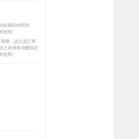
折扣後滿$249現折
併使用)
筆不累贈，請注意訂單
贈送之折價券消費指定
併使用)