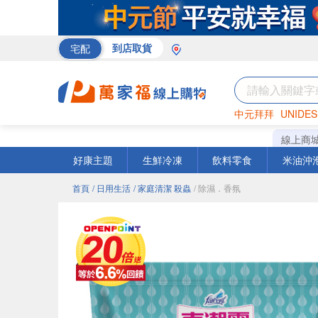
宅配
到店取貨
中元拜拜
UNIDES
米
巧克力
衛生紙
線上商
好康主題
生鮮冷凍
飲料零食
米油沖
首頁
/ 日用生活
/ 家庭清潔 殺蟲
/ 除濕．香氛