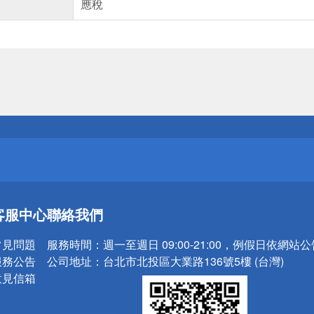
應稅
送
請小心！
送
客服中心
聯絡我們
請小心！
常見問題
服務時間：
週一至週日 09:00-21:00，例假日依網站
服務公告
公司地址：
台北市北投區大業路136號5樓 (台灣)
意見信箱