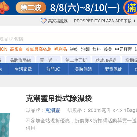
萬家福服務
PROSPERITY PLAZA APP下載
IGN
高蛋白
冷氣最高省萬
福利品
餅乾
泡麵
飲料
義美
中元拜拜
咖啡
城
品牌旗艦館
買一送一
第二件五折
點數加碼送
檔期
泡
生活家電
熱門3C
美妝個清
嬰童保健
克潮靈吊掛式除濕袋
◎品牌：
克潮靈
◎規格： 200ml毫升 x 4 x 1Ba
不參加全站現折優惠，折價券&折扣碼活動與買一
併用