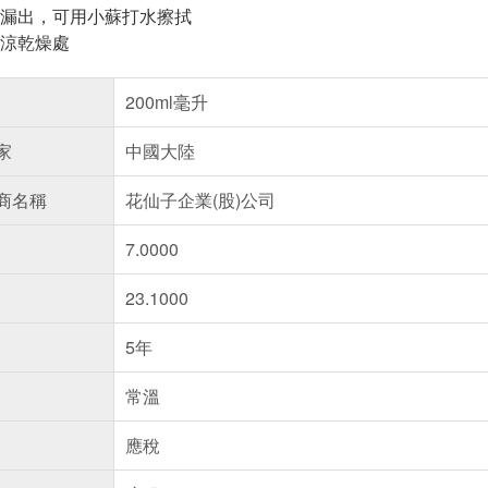
漏出，可用小蘇打水擦拭
涼乾燥處
200ml毫升
家
中國大陸
商名稱
花仙子企業(股)公司
7.0000
23.1000
5年
常溫
應稅