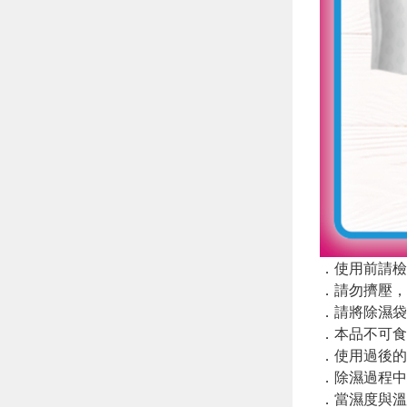
．使用前請檢
．請勿擠壓，
．請將除濕袋
．本品不可食
．使用過後的
．除濕過程中
．當濕度與溫