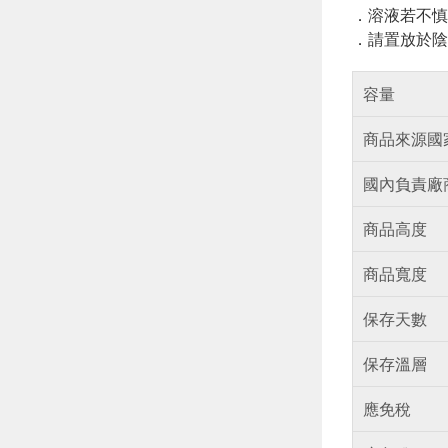
．溶液若不慎
．請置放於陰
容量
商品來源國
國內負責廠
商品高度
商品寬度
保存天數
保存溫層
應免稅