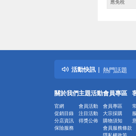
應免稅
偏遠地區配
詐騙網頁！
得獎公告
活動快訊
熱門話題
銀行優惠
偏遠地區配
關於我們
主題活動
會員專區
詐騙網頁！
官網
會員活動
會員專區
促銷目錄
注目活動
大宗採購
分店資訊
得獎公佈
購物須知
保險服務
會員服務條款
隱私權政策