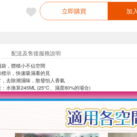
立即購買
加
配送及售後服務說明
濕袋，體積小不佔空間
線標示，快速吸濕看的見
方，去除潮濕味，散發怡人香氣
：水換算245ML (25℃、濕度80%的場合)