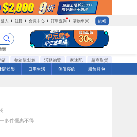
結帳
登入
註冊
會員中心
訂單查詢
購物車(0)
罐頭
促銷
整箱購划算
活動總覽
家速配
超商取貨
休閒娛樂
日用生活
傢俱寢飾
服飾鞋包
g袋
送一多件優惠不得