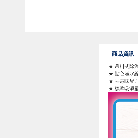
商品資訊
★ 吊掛式除
★ 貼心滿水
★ 去霉味配
★ 標準吸濕量