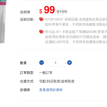
99
$
$126
促銷價
促銷活動
07/29-09/01 茶樹莊園.克潮靈指定商品
$20(單筆不累折，不得與其他優惠活動合
即日起-9/1 不限金額下單贈$200券(單
如使用折價券/折扣碼則不符贈送資格，
品滿$2,000可折，不得與其他優惠活動合
數量
訂單類型
一般訂單
出貨方式
宅配/到店取貨/超商取貨
折價券
查看適用折價券