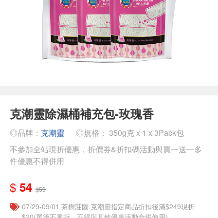
克潮靈除濕桶補充包-玫瑰香
◎品牌：
克潮靈
◎規格： 350g克 x 1 x 3Pack包
不參加全站現折優惠，折價券&折扣碼活動與買一送一多
件優惠不得併用
$
54
$59
07/29-09/01 茶樹莊園.克潮靈指定商品折扣後滿$249現折
$20(單筆不累折，不得與其他優惠活動合併使用)