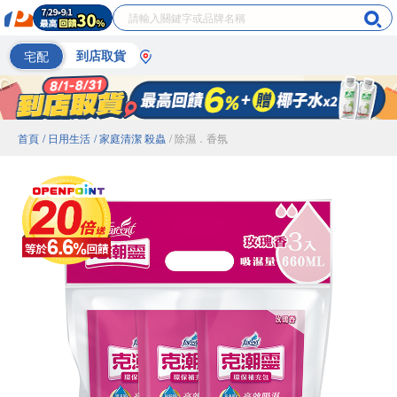
宅配
到店取貨
首頁
/ 日用生活
/ 家庭清潔 殺蟲
/ 除濕．香氛