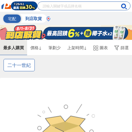
宅配
到店取貨
最多人購買
價格↓
筆劃少
上架時間↓
圖表
篩選
二十一世紀